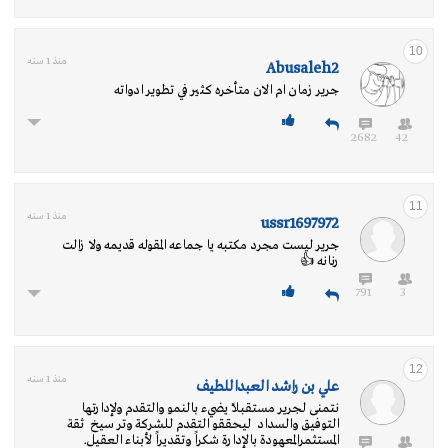
10
منذ 1 سنه
Abusaleh2
جرير زمان ام الان متأخره كثير في تطوير ادواته
2682
42
11
منذ 1 سنه
ussr1697972
جرير ليست مجرد مكتبه يا جماعه المقوله قديمه ولا زالت
رنانه 👍
791
3
12
منذ 1 سنه
علي بن راشد العبداللطيف
نتمنى لجرير مستقبلاً يضيء بالنمو والتقدم ولإدارتها
التوفيق والسداد ليحققو التقدم للشركة وتر سيخ ثقة
المستثمرالمعهودة بالإدارة شكراً وتقديراً لأبناء العقيل.