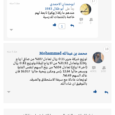
17
منذ 1 سنه
ابوحمدان الاحمدي
رداً على
أبو طلال 1983
عندهم ماركة (روكو) تابعة لهم
خاصة بالمنتجات المدرسية
417
3
1
18
منذ 1 سنه
محمد بن عبدالله Mohammad
توزيع شركة جرير 0.15 ريال تعادل 107% من صافي ارباح
ر2/24 وتعادل 31.92% من الارباح المبقاة وتوزيع 0.82 ريال
(اخر 4 ارباع) تعادل 104% من ربح السهم لنفس الفترة
4001
100
وبسعر حاليا 12.64 ر/س ومكرر ربحية حاليا 16.057 فان
عائد السهم 6.49%.
توزيعات عادلة مع سرعة الاستحقاق والصرف.
بالتوفيق ان شاء الله.