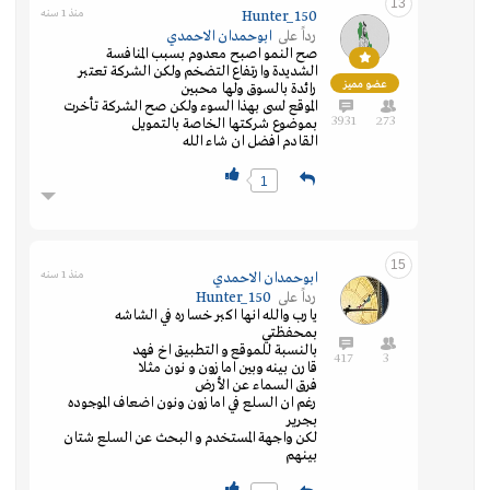
13
منذ 1 سنه
Hunter_150
رداً على
ابوحمدان الاحمدي
صح النمو اصبح معدوم بسبب المنافسة
الشديدة وارتفاع التضخم ولكن الشركة تعتبر
عضو مميز
رائدة بالسوق ولها محبين
الموقع لسى بهذا السوء ولكن صح الشركة تأخرت
3931
273
بموضوع شركتها الخاصة بالتمويل
القادم افضل ان شاء الله
1
15
منذ 1 سنه
ابوحمدان الاحمدي
رداً على
Hunter_150
يارب والله انها اكبر خساره في الشاشه
بمحفظتي
بالنسبة للموقع و التطبيق اخ فهد
417
3
قارن بينه وبين امازون و نون مثلا
فرق السماء عن الأرض
رغم ان السلع في امازون ونون اضعاف الموجوده
بجرير
لكن واجهة المستخدم و البحث عن السلع شتان
بينهم