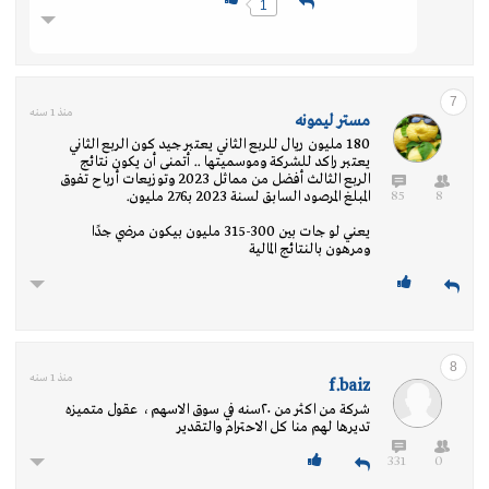
1
7
منذ 1 سنه
مستر ليمونه
180 مليون ريال للربع الثاني يعتبر جيد كون الربع الثاني
يعتبر راكد للشركة وموسميتها .. أتمنى أن يكون نتائج
الربع الثالث أفضل من مماثل 2023 وتوزيعات أرباح تفوق
85
8
المبلغ المرصود السابق لسنة 2023 بـ276 مليون.
يعني لو جات بين 300-315 مليون بيكون مرضي جدًا
ومرهون بالنتائج المالية
8
منذ 1 سنه
f.baiz
شركة من اكثر من ٢٠سنه في سوق الاسهم ، عقول متميزه
تديرها لهم منا كل الاحترام والتقدير
331
0