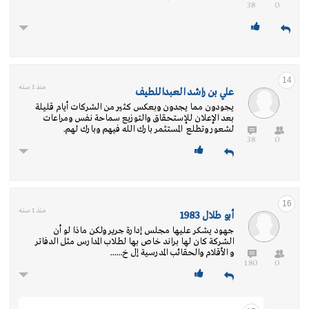
38
0
14
منذ 1 سنه
علي بن راشد العبداللطيف
يجودون مما يجدون وبعكس كثير من الشركات أيام قليلة
بعد الإعلان للإستحقاق والتوزيع سماحة نفس ومراعات
لشعور وتطلع المستثمر بارك الله فيهم وبارك لهم.
38
0
16
منذ 1 سنه
أبو طلال 1983
جهود يشكر عليها مجلس إدارة جرير ولكن ماذا لو أن
الشركة كان لها براند خاص بها لطلاب المدارس مثل الدفاتر
و الأقلام والحقائب المدرسية إل خ......
180
0