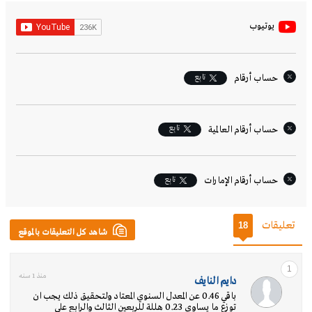
يوتيوب
تابِع
حساب أرقام
تابِع
حساب أرقام العالمية
تابِع
حساب أرقام الإمارات‎
تعليقات
18
شاهد كل التعليقات بالموقع
1
منذ 1 سنه
دايم النايف
باقي 0.46 عن المعدل السنوي المعتاد ولتحقيق ذلك يجب ان
توزع ما يساوي 0.23 هللة للربعين الثالث والرابع على