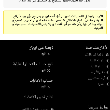
عذرا : لقد انتهت الفتره المسموح بها للتعليق على هذا الخبر
الآراء الواردة في التعليقات تعبر عن آراء أصحابها وليس عن رأي بوابة أرقام
المالية. وستلغى التعليقات التي تتضمن اساءة لأشخاص أو تجريح لشعب أو
دولة. ونذكر الزوار بأن هذا موقع اقتصادي ولا يقبل التعليقات السياسية أو
الدينية.
الأكثر مشاهدة
تابعنا على تويتر
تابِع
قائمة كبار الملاك
القوائم المالية
تابع حساب الاخبار العالمية
النتائج المالية
تابِع
مكرر الأرباح
آراء المستثمرين
حساب الامارات
المفكرة
تابِع
نظام تمييز الأعضاء
روابط سريعة
تحليل الشركات المتقدم