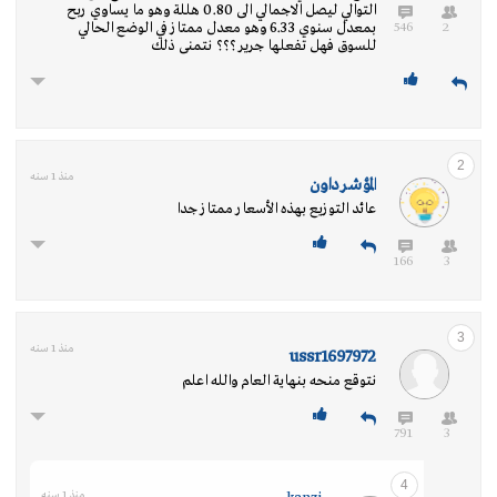
التوالي ليصل الاجمالي الى 0.80 هللة وهو ما يساوي ربح
546
2
بمعدل سنوي 6.33 وهو معدل ممتاز في الوضع الحالي
للسوق فهل تفعلها جرير ؟؟؟ نتمنى ذلك
2
منذ 1 سنه
المؤشر داون
عائد التوزيع بهذه الأسعار ممتاز جدا
166
3
3
منذ 1 سنه
ussr1697972
نتوقع منحه بنهاية العام والله اعلم
791
3
4
منذ 1 سنه