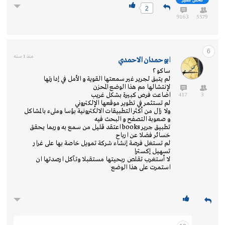
محلل مميز
2
9163
5579
6
منذ 1 سنه
ابوحمدان الاحمدي
ساكو ٢
لم يتبق لجرير غير سمعتها القوية و الأمل في إدارتها
لإنتشالها مم هذا الوضع المحزن
417
3
اضاعت فرص كبيرة بشكل غريب
لم تستثمر في تطوير موقعها الإلكتروني
ولا زال من أكثر التطبيقات الالكترونية بؤسا وملىء بالمشاكل
و صعوبة التصفح و البحث فيه
تطبيق جرير books اعتقد قليل من سمع به وربما يحقق
خسائر فضلا عن ارباح
لم تستغل فرصة إنشاء شركة تمويل خاصة بها على غرار
تسهيل إكسترا
لا أستغرب تقلص ربحيتها مستقبلا وتآكل ارصدتها ان
استمرت على هذا الوضع