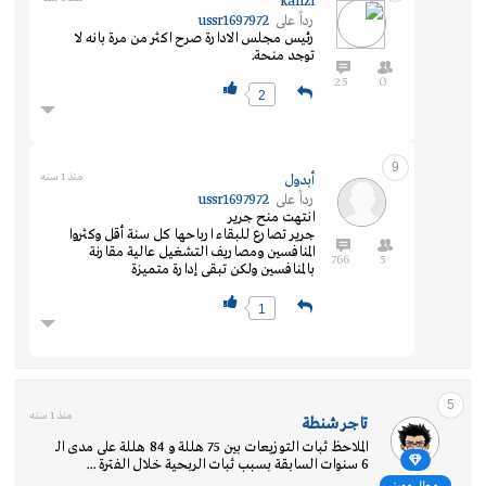
kanzi
رداً على
ussr1697972
رئيس مجلس الادارة صرح اكثر من مرة بانه لا
توجد منحة.
25
0
2
9
منذ 1 سنه
أبدول
رداً على
ussr1697972
انتهت منح جرير
جرير تصارع للبقاء ارباحها كل سنة أقل وكثروا
المنافسين ومصاريف التشغيل عالية مقارنة
766
5
بالمنافسين ولكن تبقى إدارة متميزة
1
5
منذ 1 سنه
تاجر شنطة
الملاحظ ثبات التوزيعات بين 75 هللة و 84 هللة على مدى الـ
6 سنوات السابقة بسبب ثبات الربحية خلال الفترة ...