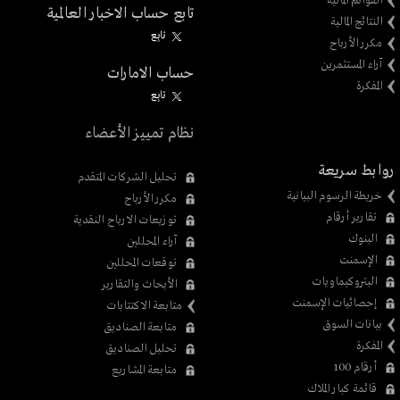
القوائم المالية
تابع حساب الاخبار العالمية
النتائج المالية
تابِع
مكرر الأرباح
آراء المستثمرين
حساب الامارات
المفكرة
تابِع
نظام تمييز الأعضاء
روابط سريعة
تحليل الشركات المتقدم
خريطة الرسوم البيانية
مكرر الأرباح
تقارير أرقام
توزيعات الارباح النقدية
البنوك
آراء المحللين
الإسمنت
توقعات المحللين
البتروكيماويات
الأبحاث والتقارير
إحصائيات الإسمنت
متابعة الاكتتابات
بيانات السوق
متابعة الصناديق
المفكرة
تحليل الصناديق
أرقام 100
متابعة المشاريع
قائمة كبار الملاك