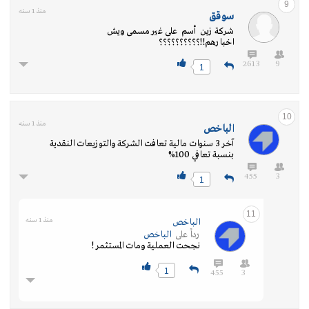
9
منذ 1 سنه
سوقق
‏شركة زين أسم على غير مسمى ويش
اخبارهم!!؟؟؟؟؟؟؟؟؟؟
2613
9
1
10
منذ 1 سنه
الباخص
آخر 3 سنوات مالية تعافت الشركة والتوزيعات النقدية
بنسبة تعافي 100%
455
3
1
11
منذ 1 سنه
الباخص
رداً على
الباخص
نجحت العملية ومات المستثمر !
1
455
3