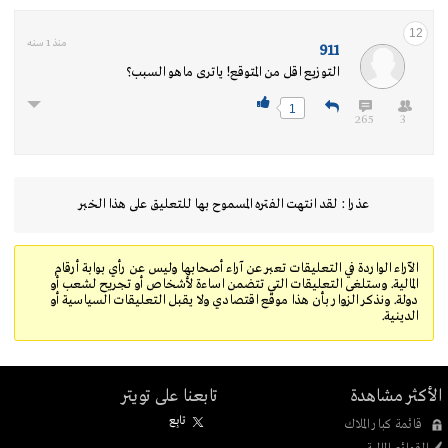
12
منذ 1 سنه
911
التوزيع اقل من المتوقع! ياترى ماهو السبب؟
1
265
3
عذرا : لقد انتهت الفتره المسموح بها للتعليق على هذا الخبر
الآراء الواردة في التعليقات تعبر عن آراء أصحابها وليس عن رأي بوابة أرقام
المالية. وستلغى التعليقات التي تتضمن اساءة لأشخاص أو تجريح لشعب أو
دولة. ونذكر الزوار بأن هذا موقع اقتصادي ولا يقبل التعليقات السياسية أو
الدينية.
الأكثر مشاهدة
تابعنا على تويتر
تابِع
قائمة كبار الملاك