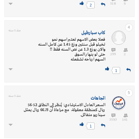
518
6
2
4
منذ 1 سنه
كاب سبارطيل
فعلا بعض الاسهم تعتبر اسهم نمو
تخيلو قبل سنتين وزع 1.45 عن كامل السنه
والان يوزع 1.3 عن نص السنه فقط !!
299
2
حتى لو ينهار السوق
السهم ارباحه تشفعله
1
5
منذ 1 سنه
اتجاهات
السعر العادل الاسترشادي: يُنظر إلى النطاق 52-56
ريال كمنطقة معقولة، مع مراعاة أن 66.73 ريال يمثل
سيناريو متفائل.
3550
141
1