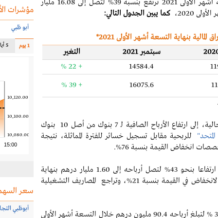
وباستثناء تلك البنود غير المتكررة فإن أرباح التسعة أشهر الأولى 2021 ترتفع بنسبة 39% لتصل إلى 16.08 مليار
مؤشرات الأ
كما يبين الجدول التالي:
أبو ظبي
لمالية بنهاية التسعة أشهر الأولى 2021*
5 أيام
1 يوم
سبتمبر 2021
التغير
+ 22 %
14584.4
11
+ 39 %
16075.6
11
10,120.00
10,100.00
ويعود سبب ارتفاع الأرباح المجمعة خلال الفترة الحالية، إلى ارتفاع الأرباح الصافية لـ 7 بنوك من أصل 10 بنوك
المتحد"
للربحية مقابل تسجيل خسائر للفترة المماثلة، نتيجة
10,080.00
15:00
البنوك الأكثر ارتفاعا بنحو 43% لتصل أرباحه إلى 1.60 مليار درهم بنهاية
خفاض في القيمة بنسبة 21
%
، و
تراجع المصاريف التشغيلية
سعر السهم
أبوظبي التجا
بنسبة ارتفاع بلغت 36.4 % لتبلغ أرباحه 90.4 مليون درهم خلال التسعة أشهر الأولى