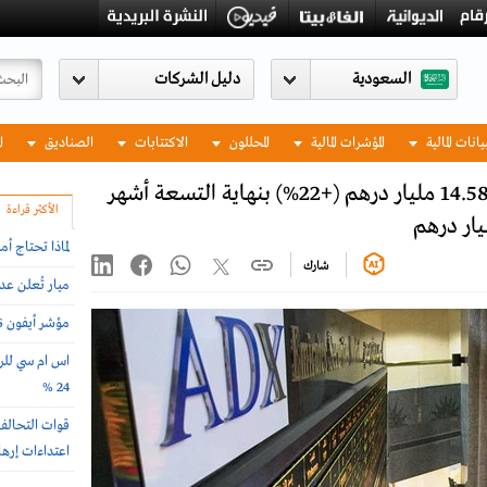
السعودية
يانات المالية
المؤشرات المالية
المحللون
الاكتتابات
الصناديق
ا
الأرباح المجمعة لبنوك أبوظبي ترتفع إلى 14.58 مليار درهم (+22%) بنهاية التسعة أشهر
الأكثر قراءة
لماذا تحتاج أ
شارك
ميار تُعلن ع
مؤشر أيفون 2026 .. أغلى وأرخص دول العالم لشراء الجوال
اس ام سي للرع
24 %
اعتداءات إرها