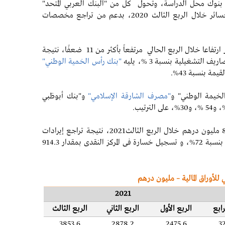
نوك محل الدراسة، وتحول كل من "البنك العربي المتحد"
و"البنك التجاري الدولي" للربحية مقابل تسجيل خسائر خلال الربع الثالث 2020، بدعم من تراجع مخصصات
وجاء "بنك الفجيرة الوطني" في مقدمة البنوك الأكثر ارتفاعا خلال الربع الحالي مرتفعاً بأكثر من 11 ضعفًا، نتيجة
"بنك رأس الخمية الوطني"
لخيمة الوطني" و
"مصرف الشارقة الإسلامي"
و"بنك أبوظبي
في المقابل تحول "بنك الشارقة" لخسائر بلغت 833.3 مليون درهم خلال الربع الثالث2021، نتيجة تراجع إيرادات
العمليات بنسبة 14 %، وارتفاع المصاريف العمومية بنسبة 72%، و تسجيل خسارة فى المركز النقدى بمقدار 914.3
للأوراق المالية – مليون درهم
2021
رابع
الربع الأول
الربع الثاني
الربع الثالث
3853.6
2878.2
2475.6
3