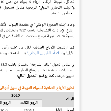
المماثل، نتيجة ارتفاع أرباح 5 بنوك من أصل
10
ب
انخفاض القيمة.
ارتفاع الإيرادات التشغيلية بنسبة 17% وانخفاض المصاريف التشغيلية بنسبة 3 %، يليه
بنسبة 74%، نتيجة تراجع مخصصات الانخفاض في القيمة بنسبة 43%.
كما ارتفعت الأرباح الصافية لكل من "بنك رأس ا
الأول" و
"بنك أم القيوين الوطني"
بنسبة 74%، و65%، و54 %، و30%، على الترتيب.
مليون درهم،
كما يوضح الجدول التالي:
تطور الأرباح الصافية للبنوك المدرجة في سوق أبوظبي 
2020
البنك
الربع الثالث
الربع ال
أبو ظبي الأول
2505.5
230.0