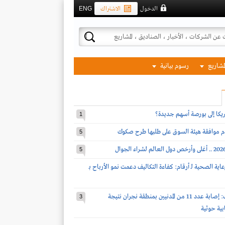
الدخول
الاشتراك
ENG
لمشاريع
رسوم بيانية
مريكا إلى بورصة أسهم جديدة؟
1
دم موافقة هيئة السوق على طلبها طرح صكوك
5
5
اية الصحية لـ أرقام: كفاءة التكاليف دعمت نمو الأرباح بـ
قوات التحالف: إصابة عدد 11 من المدنيين بمنطقة نجران نتيجة
3
بية حوثية