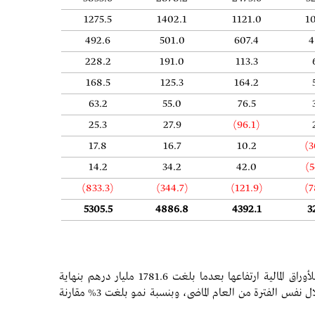
1275.5
1402.1
1121.0
1
492.6
501.0
607.4
4
228.2
191.0
113.3
168.5
125.3
164.2
63.2
55.0
76.5
25.3
27.9
(96.1)
17.8
16.7
10.2
(3
14.2
34.2
42.0
(5
(833.3)
(344.7)
(121.9)
(7
5305.5
4886.8
4392.1
3
واصلت موجودات البنوك المجمعة لسوق أبوظبي للأوراق المالية ارتفاعها بعدما بلغت 1781.6 مليار درهم بنهاية
الربع الثالث 2021، مقارنة بـ 1723.6 مليار درهم خلال نفس الفترة من العام الماضى، وبنسبة نمو بلغت 3% مقارنة