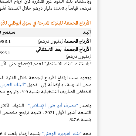
درهم، قياساً بـ 11.60 مليار درهم خلال التسعة أشهر الأولى 2020،
الأرباح المجمعة للبنوك المدرجة في سوق أبوظبي للأوراق ا
البند
سبتمبر 2020
الأرباح المجمعة
(مليون درهم)
988.1
الأرباح المجمعة بعد الاستثنائي
595.1
(مليون درهم)
*باستثناء "بنك الاستثمار" لعدم الإفصاح حتى الآن.
محل الدارسة، بالإضافة إلى تحول
"البنك العربى 
انخفاض المصاريف التشغيلية بنسبة 9%، وتراجع مخصصات انخفاض القيمة بنسبة 76%.
وتصدر
"مصرف أبو ظبى الإسلامى"
التسعة أشهر الأولى 2021، نتيجة
تراجع مخصص الان
بنسبة 7.6%.
تبعه
"بنك الفجيرة الوطني"