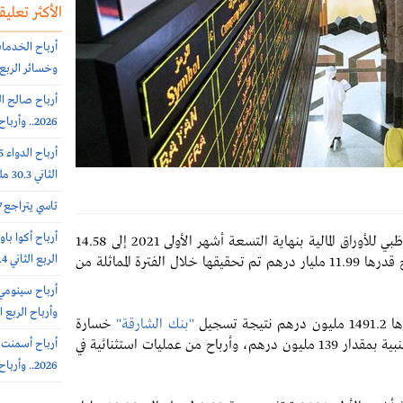
الأكثر تعليقا
وخسائر الربع الثاني 56.6
2026.. وأرباح الربع الثانى 6.4 مليون ريال (-64%)
الثاني 30.3 مليون ريال (-65%)
تاسي يتراجع 0.7% عند 10812 نقطة.. بتداولات 5.7 مليار ريال
ارتفعت الأرباح المجمعة للبنوك المدرجة في سوق أبوظبي للأوراق المالية بنهاية التسعة أشهر الأولى 2021 إلى 14.58
الربع الثاني 308.4 مليون ريال
مليار درهم وبنسبة ارتفاع بلغت 22 % مقارنة بأرباح قدرها 11.99 مليار درهم تم تحقيقها خلال الفترة المماثلة من
وأرباح الربع الثاني 385.7 
تيجة
تسجيل
"بنك الشارقة"
خسارة
فى المركز النقدى، مقابل تحقيق أرباح من عملات أجنبية بمقدار 139 مليون درهم، وأرباح من عمليات استثنائية في
2026.. وأرباح الربع الثاني 102 مليون ريال (+7%)