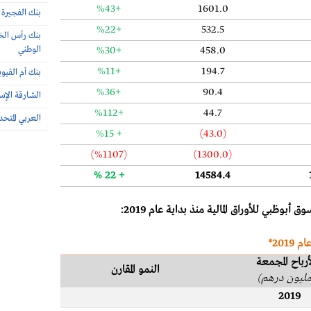
%43+
1601.0
بنك الفجيرة
%22+
532.5
بنك رأس الخ
458.0
%30+
الوطني
%11+
194.7
بنك أم القيو
%36+
90.4
الشارقة الإس
%112+
44.7
العربي المتحد
%15 +
(43.0)
(%1107)
(1300.0)
+ 22 %
14584.4
بوظبي للأوراق المالية منذ بداية عام 2019
:
201*
أرباح المجمعة
النمو المقارن
مليون درهم)
2019