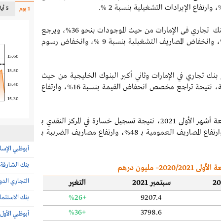
5 أيام
1 يوم
ثاني أكبر بنك تجاري فى الإمارات من حيث الموجودات بنحو 36%، ويرجع
إلى تراجع مخصص الانخفاض في القيمة بنسبة 35%، وانخفاض المصاريف التشغيلية بنسبة 9 %، وانخفاض رسوم
15.60
15.50
 بنك تجاري في الإمارات وثاني أكبر البنوك الخليجية من حيث
15.40
%
، وارتفاع
15.30
في المقابل تحول "بنك الشارقة" للخسائر خلال التسعة أشهر الأولى 2021، نتيجة تسجيل خسارة في المركز النقدي بـ
1491.2مليون درهم، وانخفاض الإيرادات بـ 12%، وارتفاع المصاريف العمومية بـ 48%، وارتفاع مصاريف الضريبة بـ
أبوظبي الإسل
بنك الشارقة
– مليون درهم
التجاري الدو
سبتمبر 2021
التغير
%26+
9207.4
بنك الاستثما
%36+
3798.6
أبوظبي الأول