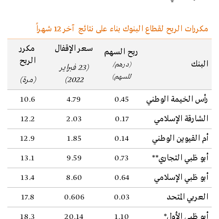
مكررات الربح لقطاع البنوك بناء على نتائج آخر 12 شهراً
سعر الإقفال
مكرر
ربح السهم
الربح
البنك
(درهم/
(23 فبراير
للسهم)
2022)
(مرة)
رأس الخيمة الوطني
0.45
4.79
10.6
الشارقة الإسلامي
0.17
2.03
12.2
أم القيوين الوطني
0.14
1.85
12.9
أبو ظبي التجاري**
0.73
9.59
13.1
أبو ظبي الإسلامي
0.64
8.60
13.4
العربي المتحد
0.03
0.606
17.8
أبو ظبي الأول*
1.10
20.14
18.3