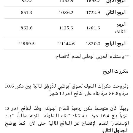
الربع الأول
1695.7
1063.5
827.7
الربع الثاني
1722.9
1086.2
851.3
الربع
862.6
1125.6
1781.6
الثالث
الربع الرابع
1820.3
1144.6**
869.5**
**بإستثناء العربي الوطني لعدم الافصاح.
مكررات الربح
وتراوحت مكررات البنوك لسوق أبوظبي للأوراق المالية بين مكرر 10.6
مرة و86.8 مرة بناء على نتائج آخر 12 شهراً
وبهذا فإن متوسط مكرر ربحية قطاع البنوك، وفقا لنتائج آخر 12
شهراً بلغ 16.4 مرة، باستثناء "بنك الشارقة" لكونه سالباً، "بنك
الإستثمار" لعدم الإفصاح عن النتائج المالية حتى الآن،
كما يوضح
الجدول التالي: