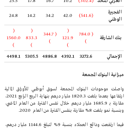
العربي المتحد
(302.4)
10.2
16.7
17.8
25.5
الفجيرة
24.8
14.2
34.2
42.0
(541.6)
الوطني
(
(
(
( 344.7
( 784.0
بنك الشارقة
121.9
833.3
1560.0
)
)
)
)
)
الإجمالي
3272.6
4392.1
4886.8
5305.5
4498.1
ميزانية البنوك المجمعة
واصلت موجودات البنوك المجمعة لسوق أبوظبي للأوراق المالية
ارتفاعها بعدما بلغت 1820.3 مليار درهم بنهاية الربع الرابع 2021،
مقارنة بـ 1685.9 مليار درهم خلال نفس الفترة من العام الماضي،
وبنسبة نمو بلغت 8% مقارنة بنفس الفترة من العام 2020.
فيما ارتفعت ودائع العملاء بنسبة 9% لتبلغ 1144.6 مليار درهم،