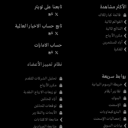
الأكثر مشاهدة
تابعنا على تويتر
تابِع
قائمة كبار الملاك
القوائم المالية
تابع حساب الاخبار العالمية
النتائج المالية
تابِع
مكرر الأرباح
آراء المستثمرين
حساب الامارات
المفكرة
تابِع
نظام تمييز الأعضاء
روابط سريعة
تحليل الشركات المتقدم
خريطة الرسوم البيانية
مكرر الأرباح
تقارير أرقام
توزيعات الارباح النقدية
البنوك
آراء المحللين
الإسمنت
توقعات المحللين
البتروكيماويات
الأبحاث والتقارير
إحصائيات الإسمنت
متابعة الاكتتابات
بيانات السوق
متابعة الصناديق