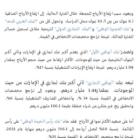
ويعود سبب ارتفاع الأرباح المجمعة خلال الفترة الحالية، إلى ارتفاع الأرباح الصافية
لـ 6 بنوك من بين الـ 10 بنوك محل الدراسة، وتحول كل من
"البنك العربي المتحد"
و
"بنك الفجيرة الوطني"
و
"البنك التجاري الدولي"
للربحية مقابل تسجيل خسائر
للفترة المماثلة، نتيجة
تراجع مخصصات الانخفاض في القيمة.
وتصدر
"بنك أبوظبي الأول"
الذي يعتبر أكبر بنك تجاري في الإمارات وثاني أكبر
البنوك الخليجية من حيث الموجودات، الأكثر ارتفاعا من حيث حجم الأرباح بمقدار
1.98 مليار درهم، نتيجة ارتفاع الإيرادات التشغيلية بنسبة 17%.
تبعه بنك
ثاني أكبر بنك تجاري في الإمارات من حيث
"أبوظبي التجاري"
الموجودات، بمقدار1.44 مليار درهم،
ويعود إلى تراجع مخصصات
الانخفاض في القيمة بنسبة 34 %
، وانخفاض المصاريف التشغيلية بنسبة 6%،
وتحقيق ربح غير متكرر من شراء صفقة بقيمة 166.1 مليون درهم.
أما على صعيد الأكثر نموا في الأرباح فقد جاء
"بنك رأس الخيمة الوطني"
على رأس
القائمة بنسبة 50% لتصل أرباحه إلى 756.1 مليون درهم بنهاية عام 2021،
نتيجة تراجع مخصص الانخفاض في القيمة بنسبة 35%.