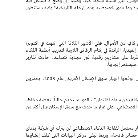
دافوس، تبرز أسئلة ملحّة: كيف وصلنا إلى وضع لا تتشكل فيه
د؟ وما مدى خصوصية هذه المرحلة التاريخية؟ وكيف ستتطور
ٍ من الأموال. ففي الأشهر الثلاثة التي انتهت في أكتوبر/
خ 57 مليار دولار لشركة إنفيديا، الرائدة في إنتاج الرقائق اللازمة لتدريب أنظمة الذكاء
المفرط على مشاريع رقمية غير مجدية تتصاعد، جاءت تقارير
 سيستمر إيجابياً.
لكن ليس الجميع متفائلين. بعض المستثمرين، ممن توقعوا انهيار سوق الإسكان الأمريكي عام 2008، يحذرون
خلف عن سداد الائتمان" ، الذي يستخدم حالياً لتغطية مخاطر
ء الاصطناعي، على غرار ما حدث مع سوق الإسكان قبل أكثر من
جار محتمل لفقاعة الذكاء الاصطناعي لن يترك أي شركة بمنأى
ائر فادحة، وربما تبقى مراكز البيانات التي كلف إنشاؤها