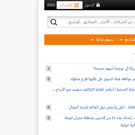
الدخول
الاشتراك
ENG
لمشاريع
رسوم بيانية
مريكا إلى بورصة أسهم جديدة؟
1
دم موافقة هيئة السوق على طلبها طرح صكوك
5
اية الصحية لـ أرقام: كفاءة التكاليف دعمت نمو الأرباح بـ
5
قوات التحالف: إصابة عدد 11 من المدنيين بمنطقة نجران نتيجة
3
بية حوثية