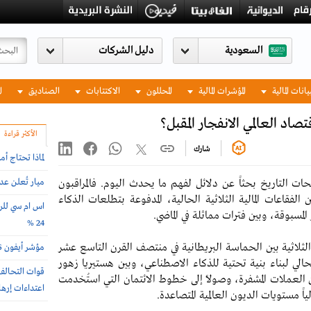
السعودية
يانات المالية
المؤشرات المالية
المحللون
الاكتتابات
الصناديق
ا
الأكثر قراءة
شارك
لماذا تحتاج أ
ميار تُعلن ع
ات التاريخ بحثاً عن دلائل لفهم ما يحدث اليوم. فالمراقبون
 الفقاعات المالية الثلاثية الحالية، المدفوعة بتطلعات الذكاء
اس ام سي للرع
مسبوقة، وبين فترات مماثلة في الماضي.
24 %
 الثلاثية بين الحماسة البريطانية في منتصف القرن التاسع عشر
مؤشر أيفون 2026 .. أغلى وأرخص دول العالم لشراء الجوال
لي لبناء بنية تحتية للذكاء الاصطناعي، وبين هستيريا زهور
ون العملات المشفرة، وصولاً إلى خطوط الائتمان التي استُخدمت
اعتداءات إرها
اً مستويات الديون العالمية المتصاعدة.