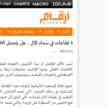
الأخبار
قطاعات
معلومات الشركات
الب
3 فقاعات في سماء المال .. هل يتحمل الاقتصاد العالمي الانفجار المقبل؟
2025/12/13
أرقام
ليس بالأمر المطمئن أن يبدأ الكثيرون بالعودة لصفح
للاقتصاد العالمي غمروا الإنترنت بتحليلات تربط بين
الاصطناعي والعملات المشفرة، ومستويات الدين غير ال
تتنوع نقاط المرجعية التاريخية لمكونات هذه الفقاعة
للاستثمار في سكك الحديد، التي تشبه الحماس الحا
التوليب في هولندا أيام رامبرانت التي تلمّح إلى جن
لمنع نابليون من السيطرة على أوروبا، والتي تشبه حالي