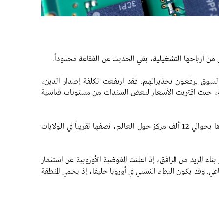
 من أرباحها التشغيلية، بقي الحديث عن الفقاعة محدوداً.
 السوق يرفعون تحذيراتهم. فقد ارتفعت تكلفة إصدار الدين،
، حيث اقتربت الأسعار لبعض السندات من مستويات قياسية
ومع ذلك، يستمر بناء مراكز البيانات، إذ يقدر عددها بحوالي 12 ألف مركز حول العالم، نصفها تقريباً في الولايات
ء المزيد من المرافق، إذ أعلنت المفوضية الأوروبية عن استثمار
اعي. وقد يكون البطء النسبي في أوروبا حليفاً، إذ يحمي المنطقة