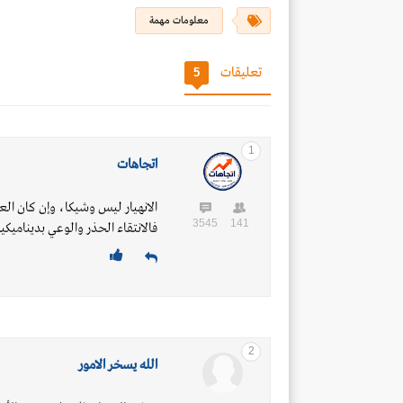
معلومات مهمة
تعليقات
5
1
اتجاهات
الانهيار ليس وشيكا، وإن كان الع
3545
141
فالانتقاء الحذر والوعي بديناميكي
2
الله يسخر الامور