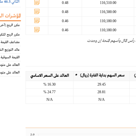
الثاني 46.5 مليون ريال
0.48
116,510.00
0.48
116,500.00
المؤشرات ال
0.46
110,180.00
مكرر الربح (آخر 12 شهرا)
0.46
110,180.00
مكرر الربح المتكرر (آخر
 رأس المال وأسهم المنحة إن وجدت
مضاعف القيمة ا
عائد التوزيع الن
القيمة السوقية 
العائد على متو
العائد على متو
سعر السهم بداية الفترة (ريال)
*
)
العائد على السعر الاساسي
16.30 %
29.45
24.77 %
28.81
N/A
N/A
2.0