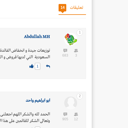
تعليقات
14
1
Abdullah MH
توزيعات جيدة و انخفاض الفائدة 
683
3
السعودية التي لديها قروض و العائد حاليا 
1
2
ابو ابراهيم واحد
الحمد لله والشكر اللهم اجعلنى
905
12
وتعالى الشكر للقائمين على هذا ال