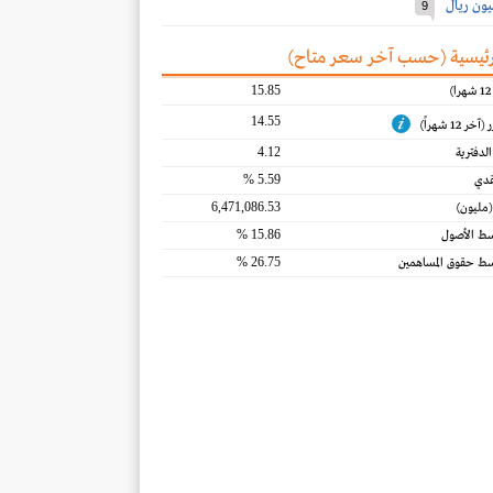
9
رئيسية (حسب آخر سعر متاح)‎
15.85
14.55
 12 شهراً)
4.12
لدفترية
5.59 %
قدي
6,471,086.53
(مليون)
15.86 %
سط الأصول
26.75 %
سط حقوق المساهمين