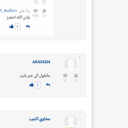
رداً على
Adel_Buffett
905
12
بإذن الله اخضرّ
1
6
ASAS1214
مانقول الى خير يارب
6
0
2
7
مـخـاوي الـذيــب