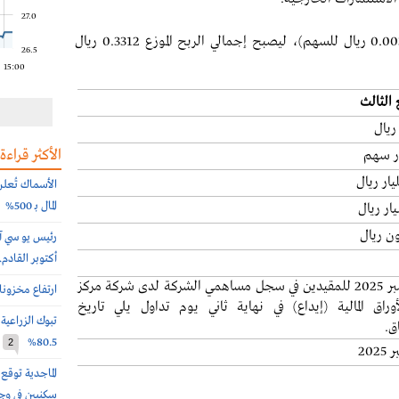
27.0
وبلغت الأرباح المرتبطة بالأداء 0.82 مليار ريال (0.0034 ريال للسهم)، ليصبح إجمالي الربح الموزع 0.3312 ريال
26.5
15:00
 الثالث
الأكثر قراءة
الأسماك تُعل
المال بـ 500%
رئيس يو سي آي
أكتوبر القادم
17 نوفمبر 2025 للمقیدین في سجل مساھمي الشركة لدى شركة مركز
ارتفاع مخزونات النفط
أوراق المالية (إيداع) في نھایة ثاني یوم تداول یلي تاریخ
تبوك الزراعي
ق
.
80.5%
2
سكنيين في وج