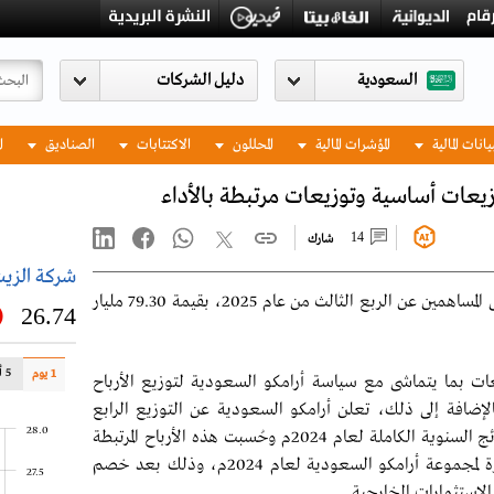
السعودية
يانات المالية
المؤشرات المالية
المحللون
الاكتتابات
الصناديق
ا
14
شارك
شركة الزيت
أعلنت أرامكو السعودية توزيع الأرباح الأساسية على المساهمين عن الربع الثالث من عام 2025، بقيمة 79.30 مليار
26.74
5 أيام
1 يوم
عات بما يتماشى مع سياسة أرامكو السعودية لتوزيع الأرباح
الإضافة إلى ذلك، تعلن أرامكو السعودية عن التوزيع الرابع
28.0
للأرباح المرتبطة بالأداء على المساهمين بناءً على النتائج السنوية الكاملة لعام 2024م وحُسبت هذه الأرباح المرتبطة
بالأداء على أساس 70% من التدفقات النقدية الحرة لمجموعة أرامكو السعودية لعام 2024م، وذلك بعد خصم
27.5
الاستثمارات الخارجية.