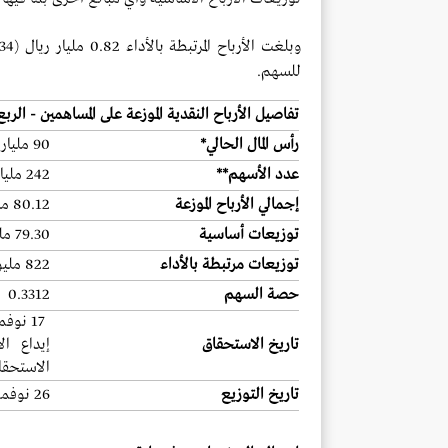
للسهم.
تفاصيل الأرباح النقدية الموزعة على المساهمين - الربع
رأس المال الحالي*
90 مليار ريال
عدد الأسهم**
242 مليار سهم
إجمالي الأرباح الموزعة
80.12 مليار ريال
توزيعات أساسية
79.30 مليار ريال
توزيعات مرتبطة بالأداء
822 مليون ريال
حصة السهم
0.3312
تاريخ الاستحقاق
إيداع ال
الاستحقا
تاريخ التوزيع
26 نوفمبر 2025