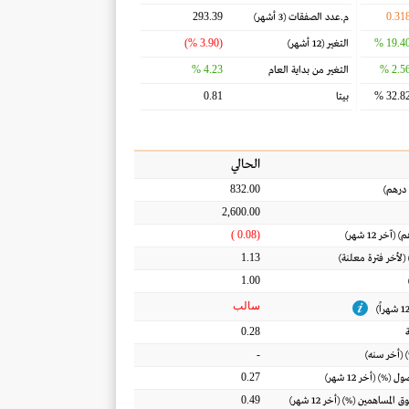
293.39
0.31
م.عدد الصفقات
(3 أشهر)
(3.90 %)
19.40 
التغير
(12 أشهر)
4.23 %
2.56 
التغير من بداية العام
0.81
32.82 
بيتا
الحالي
832.00
درهم
)
2,600.00
(0.08 )
م
) (آخر 12 شهر)
1.13
 (لأخر فترة معلنة)
1.00
سالب
0.28
-
 (أخر سنه)
0.27
أصول
(%) (أخر 12 شهر)
0.49
ق المساهمين
(%) (أخر 12 شهر)