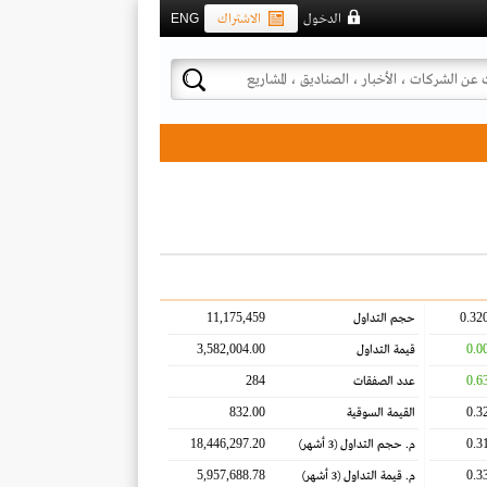
الدخول
الاشتراك
ENG
11,175,459
0.32
حجم التداول
3,582,004.00
0.0
قيمة التداول
284
0.6
عدد الصفقات
832.00
0.3
القيمة السوقية
18,446,297.20
0.3
م. حجم التداول
(3 أشهر)
5,957,688.78
0.3
م. قيمة التداول
(3 أشهر)