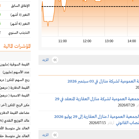
8
الإغلاق السابق
%
التغير
(3 أشهر)
%
التغير
(6 أشهر)
%
التذبذب السنوي
11:00
12:00
13:00
14:00
المؤشرات المالية
المزيد
القيمة السوقية
(مليون
عدد الأسهم
(مليون)
ربح السهم المتكرر
(
دره
ومية لشركة منازل في 03 سبتمبر 2026
20
القيمة الدفترية
(
درهم
)
القيمة الاسمية
(
درهم
)
نتائج اجتماع الجمعية العمومية لشركة منازل العقارية المنعقد في 29
2026/07/29
مكرر الربح المتكرر (آخر 12 شهراً)
م
مضاعف القيمة الدفترية
تأجيل اجتماع الجمعية العمومية لـ منازل العقارية إلى 29 يوليو 2026
عائد التوزيع النقدي
(%)
نصاب القانوني
2026/07/15
أرقام
العائد على متوسط ال
المزيد
العائد على متوسط حقو