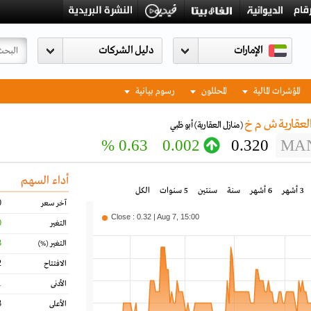
الإمارات
المؤشرات المالية
المحللون
رسوم بيانية
لعقارية ش م خ
(منازل العقارية)
أبو ظبي
0.63 %
0.002
0.320
MA
أداء السهم
3 أشهر
6 أشهر
سنة
سنتين
5 سنوات
الكل
0
آخر سعر
Close : 0.32 | Aug 7, 15:00
0
التغير
3
التغير
(%)
2
الافتتاح
1
الأدنى
3
الأعلى