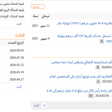
قيمة المنشاة
(مليون
در
تشارت
قيمة المنشأة/ الربح الم
مرحلي
سنة
قيمة المنشأة / الإيرادات
أرباح منازل العقارية 14.4 مليون درهم (+75%) بنهاية عام
المزيد
12 شهر
2025
المفكرة
منازل العقارية تسجل خسائر قدرها 737 ألف درهم بنهاية
6 شهور
2025
8
تاريخ الحدث
2026-09-03
2026-07-29
ُقر استراتيجية التعافي وترفض إبراء ذمة مجلس
2026-05-25
2026/05
9
2026-05-19
لعقارية تقر عدم توزيع أرباح على المساهمين لعام
2026-04-27
2025/05
2
المزيد
عمومية منازل تقر زيادة رأس المال من مبلغ 2.6 مليار درهم إلى 3.12
2024/05/30
م
37
المزيد