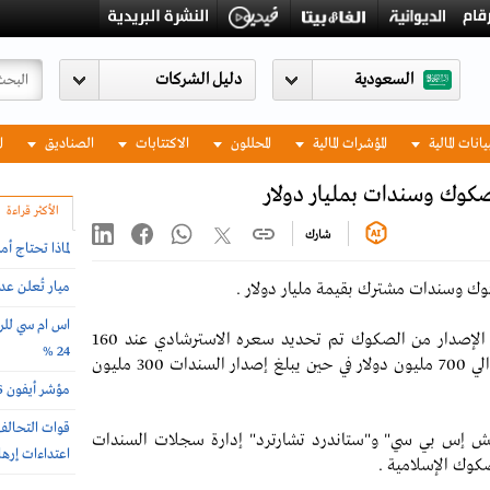
السعودية
يانات المالية
المؤشرات المالية
المحللون
الاكتتابات
الصناديق
ا
كوك وسندات بمليار دولار
الأكثر قراءة
شارك
لماذا تحتاج أ
ميار تُعلن ع
ك وسندات مشترك بقيمة مليار دولار .
اس ام سي للرع
ونقلت زاوية "داو جونز" عن مصدر مطلع قوله أن الإصدار من الصكوك تم تحديد سعره الاسترشادي عند 160
24 %
نقطة أساس فوق معدلات الدين التبادلي ويبلغ حوالي 700 مليون دولار في حين يبلغ إصدار السندات 300 مليون
مؤشر أيفون 2026 .. أغلى وأرخص دول العالم لشراء الجوال
إتش إس بي سي" و"ستاندرد تشارترد" إدارة سجلات السندات
اعتداءات إرها
صكوك الإسلامية .