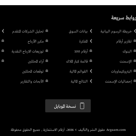
وابط سريعة
خريطة الرسوم البيانية
بيانات السوق
تحليل الشركات المتقدم
تقارير أرقام
المفكرة
مكرر الأرباح
البنوك
أرقام 100
توزيعات الارباح النقدية
الإسمنت
قائمة كبار الملاك
آراء المحللين
البتروكيماويات
القوائم المالية
توقعات المحللين
إحصائيات الإسمنت
النتائج المالية
الأبحاث والتقارير
نسخة الموبايل
Argaam.com حقوق النشر والتأليف © 2026، أرقام الاستثمارية , جميع الحقوق محفوظة