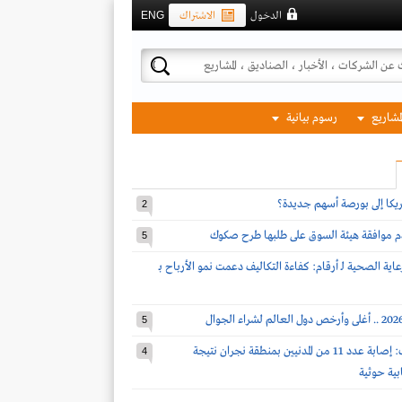
الدخول
الاشتراك
ENG
لمشاريع
رسوم بيانية
مريكا إلى بورصة أسهم جديدة؟
2
دم موافقة هيئة السوق على طلبها طرح صكوك
5
اية الصحية لـ أرقام: كفاءة التكاليف دعمت نمو الأرباح بـ
5
قوات التحالف: إصابة عدد 11 من المدنيين بمنطقة نجران نتيجة
4
بية حوثية