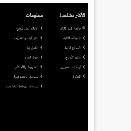
الأكثر مشاهدة
معلومات
ر
قائمة كبار الملاك
الاعلان على الموقع
القوائم المالية
التوظيف والتدريب
النتائج المالية
اتصل بنا
مكرر الأرباح
حول ارقام
آراء المستثمرين
الشروط والأحكام
المفكرة
سياسة الخصوصية
سياسة الروابط الخارجية