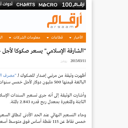
الأخبار
قطاعات
معلومات الشركات
الب
"الشارقة الإسلامي" يسعر صكوكا لأجل خمس سنوات
2015/03/11
رويترز
أظهرت وثيقة من مرتبي إصدار للصكوك لـ
"مصرف الش
البالغة قيمتها 500 مليون دولار لأجل خمس سنوات.
الثابتة والمتغيرة بمعدل ربح قدره 2.843 بالمئة.
وجاء التسعير النهائي عند الحد الأدنى لنطاق السع
خمس نقاط عن 115 نقطة أساس فوق متوسط أسعار مقايضة الفائدة الثابتة والمتغيرة.