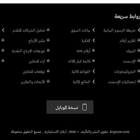
وابط سريعة
خريطة الرسوم البيانية
بيانات السوق
تحليل الشركات المتقدم
تقارير أرقام
المفكرة
مكرر الأرباح
البنوك
أرقام 100
توزيعات الارباح النقدية
الإسمنت
قائمة كبار الملاك
آراء المحللين
البتروكيماويات
القوائم المالية
توقعات المحللين
إحصائيات الإسمنت
النتائج المالية
الأبحاث والتقارير
نسخة الموبايل
Argaam.com حقوق النشر والتأليف © 2026، أرقام الاستثمارية , جميع الحقوق محفوظة