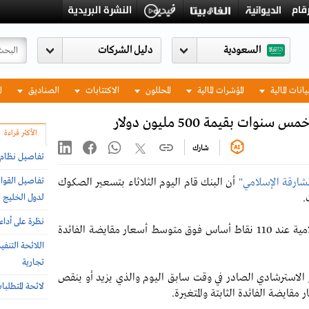
السعودية
يانات المالية
المؤشرات المالية
المحللون
الاكتتابات
الصناديق
ا
 بقيمة 500 مليون دولار
الأكثر قراءة
شارك
تفاصيل نظام إ
تفاصيل القواع
ارقة الإسلامي"
أن البنك قام اليوم الثلاثاء بتسعير الصكوك
لدول الخليج ا
نظرة على أداء
وأشارت الوثيقة إلى أنه جرى تسعير السندات الإسلامية عند 110 نقاط أساس فوق متوسط أسعار مقايضة الفائدة
اللائحة التنف
تجارية
ر الاسترشادي الصادر في وقت سابق اليوم والذي يزيد أو ينقص
لائحة المتطلب