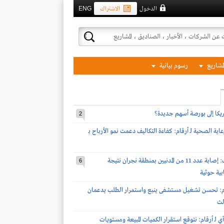
الدخول
الاشتراك
ENG
لمشاريع
رسوم بيانية
مريكا إلى بورصة أسهم جديدة؟
2
اية الصحية لـ أرقام: كفاءة التكاليف دعمت نمو الأرباح بـ
قوات التحالف: إصابة عدد 11 من المدنيين بمنطقة نجران نتيجة
6
بية حوثية
أرقام: تحسن تشغيل مستشفى ينبع واستمرار الطلب يدعمان
الث
 لـ أرقام: نتوقع استقرار الكميات المبيعة ومستويات