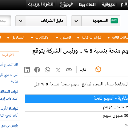
السعودية
يانات المالية
المؤشرات المالية
المحللون
الاكتتابات
الصناديق
ا
عمومية "الاتحاد العقارية" تقر توزيع أسهم منحة بنسبة 8 % .. ورئيس الشركة يتوقع
الأكثر قراءة
لماذا تحتاج أ
شارك
اس ام سي للرع
24 %
" المنعقدة مساء اليوم، توزيع أسهم منحة بنسبة 8 % على
عقارية –
أسهم المنحة
اعتداءات إرها
درهم
المواساة لـ 
أداء الربع الث
رئيس بي سي آي