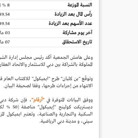
النسبة الموزعة
8 % (ما يعادل 8 أسهم لكل 100 سهم)
رأس المال بعد الزيادة
4289.54 ملي
عدد الأسهم بعد الزيادة
4289.54 ملي
آخر يوم مشاركة
03 مايو 2017
تاريخ الاستحقاق
07 مايو 2017
وعلى هامش الجمعية أكّد رئيس مجلس إدارة الشرك
المملوكة بالشراكة بين دبي للاستثمار والاتحاد العقار
وتوقّع "بن كلبان" طرح "ايميكول" للاكتتاب العام ق
الانتهاء من إجراءات طرحها، وفقا لصحيفة البيان.
ووفق البيانات المتوفرة في
"أرقام"
، فإن شركة دبي ل
ديستريكت 
السكنية والتجارية والصناعية، وتعتبر ايميكول ال
سيتي، و مدينة دبي الرياضية.