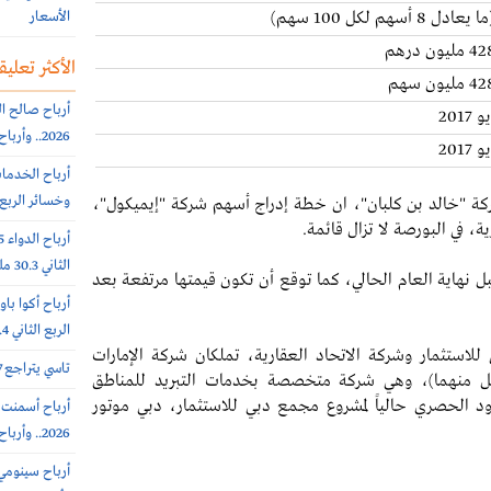
الأسعار
ون درهم
الأكثر تعليقا
ون سهم
2026.. وأرباح الربع الثانى 6.4 مليون ريال (-64%)
وخسائر الربع الثاني 56.6
ة "خالد بن كلبان"، ان خطة إدراج أسهم شركة "إيميكول"،
ية، في البورصة لا تزال قائمة.
الثاني 30.3 مليون ريال (-65%)
بل نهاية العام الحالي، كما توقع أن تكون قيمتها مرتفعة بعد
الربع الثاني 308.4 مليون ريال
لاستثمار وشركة الاتحاد العقارية، تملكان شركة الإمارات
تاسي يتراجع 0.7% عند 10812 نقطة.. بتداولات 5.7 مليار ريال
كولينج "إيميكول" مناصفة (50 % لكل منهما)، وهي شركة متخصصة بخدمات التبريد للمناطق
مزود الحصري حالياً لمشروع مجمع دبي للاستثمار، دبي موتور
2026.. وأرباح الربع الثاني 102 مليون ريال (+7%)