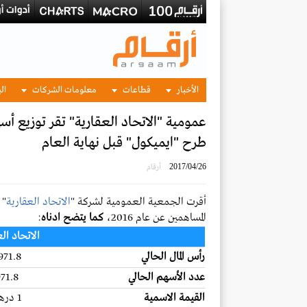
الأخبار
قطاعات
معلومات الشركات
الب
طرح "ايميكول" قبل نهاية العام
2017/04/26
أرقام
أقرت الجمعية العمومية لشركة "
الاتحاد العقارية
المساهمين عن عام 2016،
كما يتضح ادناه
:
الاتحاد ال
رأس المال الحالي
3971.8 مليون 
عدد الأسهم الحالي
3971.8 مليون سهم
القيمة الاسمية
1 درهم