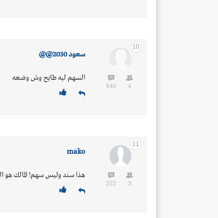
10
سعود 2030@@
السهم ليه طايح وش وضعه
640
4
11
mako
هذا سند وليس سهم! المالك هو ال
222
3