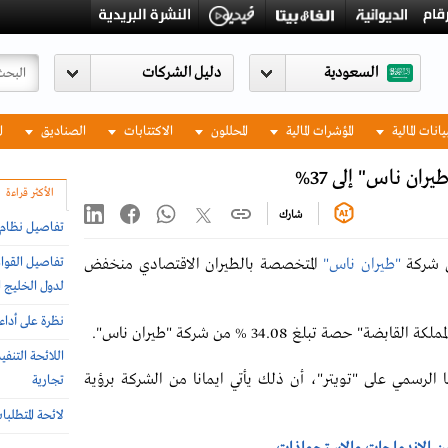
السعودية
يانات المالية
المؤشرات المالية
المحللون
الاكتتابات
الصناديق
ا
ان ناس" إلى 37%
الأكثر قراءة
شارك
تفاصيل نظام إ
تفاصيل القواع
ي شركة
"طيران ناس"
المتخصصة بالطيران الاقتصادي منخفض
لدول الخليج ا
نظرة على أداء
بضة" حصة تبلغ 34.08 % من شركة "طيران ناس".
اللائحة التنف
الرسمي على "تويتر"، أن ذلك يأتي ايمانا من الشركة برؤية
تجارية
لائحة المتطلب