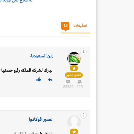
للاطلاع على المزيد
تعليقات
12
1
إبن السعودية
نبارك لشركه المملكه رفع حصتها 
عضو مميز
22850
525
2
عصير افوكادوا