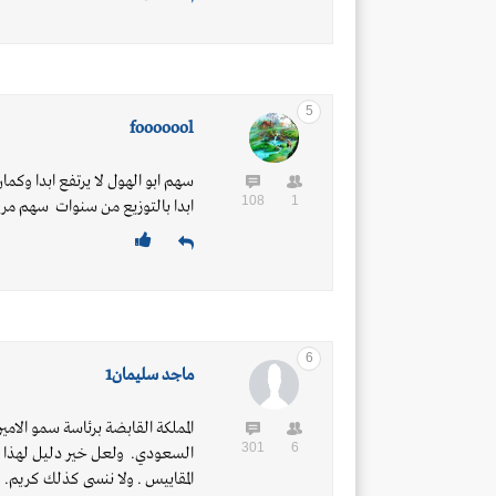
5
fooooool
سهم ابو الهول لا يرتفع ابدا وكم
108
1
ابدا بالتوزيع من سنوات سهم م
6
ماجد سليمان1
المملكة القابضة برئاسة سمو الام
301
6
السعودي. ولعل خير دليل لهذا 
المقاييس . ولا ننسى كذلك كريم. ف