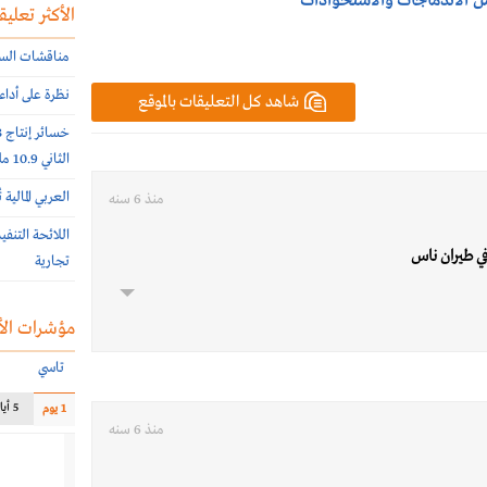
 من الاندماجات والاستحواذات
الأكثر تعليقا
مناقشات السوق ال
نظرة على أداء
شاهد كل التعليقات بالموقع
الثاني 10.9 مليون ريال
العربي المالية
منذ 6 سنه
اللائحة التنف
في طيران ناس
تجارية
مؤشرات الأ
تاسي
5 أيام
1 يوم
منذ 6 سنه