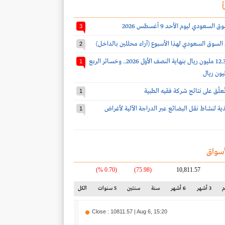
ً
سعودي ليوم الأحد 9 أغسطس 2026
3
 السوق السعودي لهذا الأسبوع (آراء محللين بالداخل)
2
خسائر إنتاج 12.3 مليون ريال بنهاية النصف الأول 2026.. وخسائر الربع
1
 تُعلّق على نتائج شركة فقيه الطبية
1
يذية لنشاط نقل البضائع عبر الدراجة الآلية لأغراض
1
سواق
(0.70 %)
(75.98)
10,811.57
3 أشهر
6 أشهر
سنة
سنتين
5 سنوات
الكل
Close : 10811.57 | Aug 6, 15:20