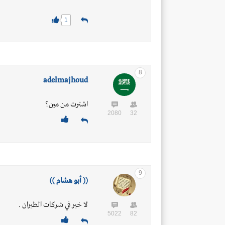
1
8
adelmajhoud
اشترت من مين؟
2080
32
9
(( أبـو هشــام ))
لا خير في شركات الطيران .
5022
82