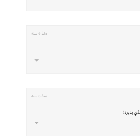
منذ 6 سنه
منذ 6 سنه
ذي يديره!