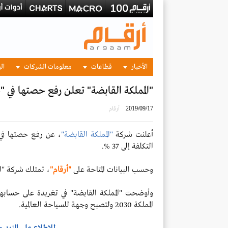
الأخبار
قطاعات
معلومات الشركات
الب
"المملكة القابضة" تعلن رفع حصتها في "طير
2019/09/17
أرقام
أعلنت شركة
"المملكة القابضة"
، عن رفع حصتها ف
التكلفة إلى 37 %.
وحسب البيانات المتاحة على
"أرقام"
، تمتلك شركة "المملكة القا
وأوضحت "المملكة القابضة" في تغريدة على حسابها 
المملكة 2030 ولتصبح وجهة للسياحة العالمية.