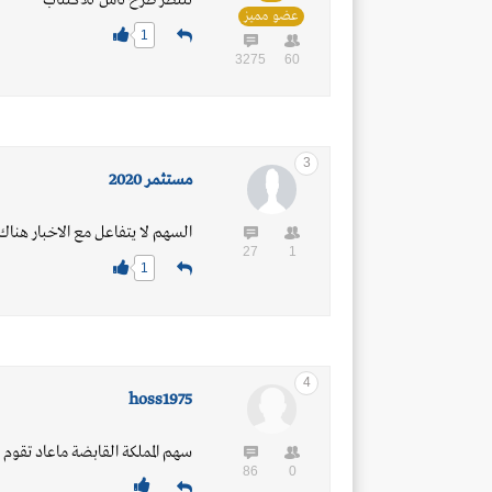
ننتظر طرح ناس للاكتتاب
عضو مميز
1
3275
60
3
مستثمر 2020
السهم لا يتفاعل مع الاخبار هناك
27
1
1
4
hoss1975
سهم المملكة القابضة ماعاد تقوم 
86
0