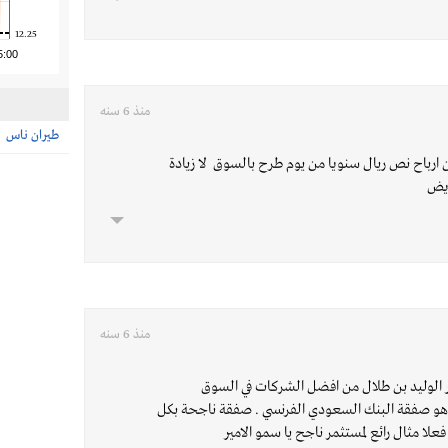
12.25
5:00
منذ 6 سنه
طيران ناس
ان ارباح نص ريال سنويا من يوم طرح بالسوق لا زيادة
ريض
منذ 6 سنه
ير الوليد بن طلال من افضل الشركات في السوق
هو صفقة البنك السعودي الفرنسي . صفقة ناجحة بكل
علا مثال رائع لمستثمر ناجح يا سمو الامير