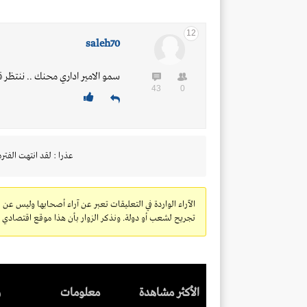
12
saleh70
سمو الامير اداري محنك .. ننتظر 
43
0
عذرا : لقد انتهت الفتره
الآراء الواردة في التعليقات تعبر عن آراء أصحابها وليس عن 
تجريح لشعب أو دولة. ونذكر الزوار بأن هذا موقع اقتصادي ولا
الأكثر مشاهدة
معلومات
ر