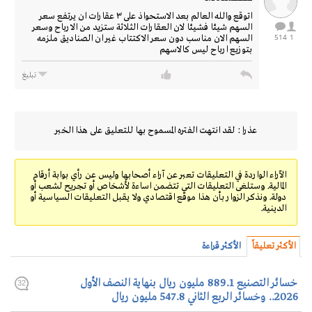
اتوقع والله العالم بعد الاستحواذ على ٣ عقارات ان يرتفع سعر
السهم شيئا فشيئا لان العقارات الثلاثة ستزيد من الارباح وسعر
514
1
السهم الان مناسب دون سعر الاكتتاب غير ان الصناديق ملزمه
بتوزيع ارباح ليس كالاسهم
تبليغ
عذرا : لقد انتهت الفتره المسموح بها للتعليق على هذا الخبر
الآراء الواردة في التعليقات تعبر عن آراء أصحابها وليس عن رأي بوابة أرقام
المالية. وستلغى التعليقات التي تتضمن اساءة لأشخاص أو تجريح لشعب أو
دولة. ونذكر الزوار بأن هذا موقع اقتصادي ولا يقبل التعليقات السياسية أو
الدينية.
الأكثر تعليقاً
الأكثر قراءة
خسائر التصنيع 889.1 مليون ريال بنهاية النصف الأول
32
2026.. وخسائر الربع الثاني 547.8 مليون ريال