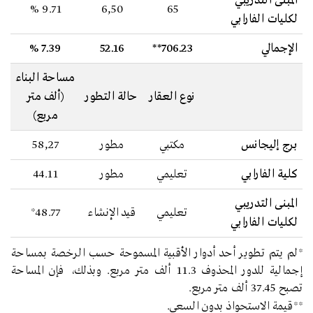
المبنى التدريبي
9.71 %
6,50
65
لكليات الفارابي
الإجمالي
706.23**
52.16
7.39 %
مساحة البناء
نوع العقار
حالة التطور
(ألف متر
مربع)
برج إليجانس
مكتبي
مطور
58,27
كلية الفارابي
تعليمي
مطور
44.11
المبنى التدريبي
تعليمي
قيد الإنشاء
48.77*
لكليات الفارابي
*لم
يتم تطوير أحد أدوار الأقبية المسموحة حسب الرخصة بمساحة
إجمالية للدور المحذوف 11.3 ألف متر مربع. وبذلك، فإن المساحة
تصبح 37.45 ألف متر مربع.
**قيمة الاستحواذ بدون السعي.