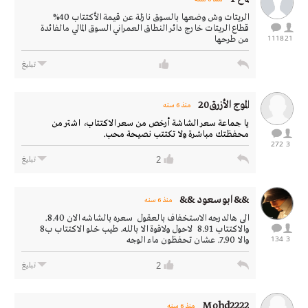
الريتات وش وضعها بالسوق نازلة عن قيمة الأكتتاب 40%
قطاع الريتات خارج دائر النطاق العمراني السوق المالي مالفائدة
1118
21
من طرحها
تبليغ
الموج الأزرق20
منذ 6 سنه
يا جماعة سعر الشاشة أرخص من سعر الاكتتاب، اشتر من
محفظتك مباشرة ولا تكتتب نصيحة محب.
272
3
2
تبليغ
&& ابوسعود &&
منذ 6 سنه
الى هالدرجه الاستخفاف بالعقول سعره بالشاشه الان 8.40.
والاكتتاب 8.91 لاحول ولاقوة الا بالله. طيب خلو الاكتتاب ب8
134
3
والا 7.90. عشان تحفظون ماء الوجه
2
تبليغ
Mohd2222
منذ 6 سنه