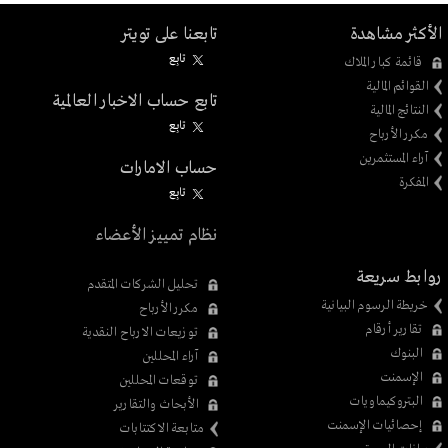
الأكثر مشاهدة
تابعنا على تويتر
تابِع
قائمة كبار الملاك
القوائم المالية
تابع حساب الاخبار العالمية
النتائج المالية
تابِع
مكرر الأرباح
آراء المستثمرين
حساب الامارات
المفكرة
تابِع
نظام تمييز الأعضاء
روابط سريعة
تحليل الشركات المتقدم
خريطة الرسوم البيانية
مكرر الأرباح
تقارير أرقام
توزيعات الارباح النقدية
البنوك
آراء المحللين
الإسمنت
توقعات المحللين
البتروكيماويات
الأبحاث والتقارير
إحصائيات الإسمنت
متابعة الاكتتابات