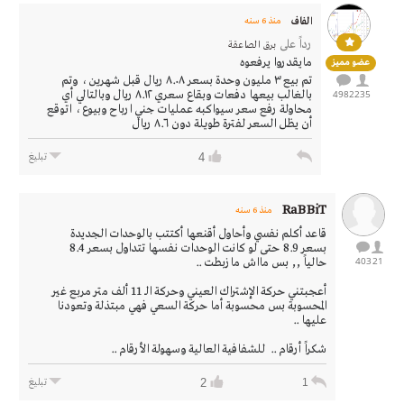
الفاف
منذ 6 سنه
رداً على
برق الصاعقة
مايقدروا يرفعوه
عضو مميز
تم بيع ٣ مليون وحدة بسعر ٨.٠٨ ريال قبل شهرين ، وتم
235
4982
بالغالب بيعها دفعات وبقاع سعري ٨.١٢ ريال وبالتالي أي
محاولة رفع سعر سيواكبه عمليات جني ارباح وبيوع ، اتوقع
أن يظل السعر لفترة طويلة دون ٨.٦ ريال
4
تبليغ
RaBBiT
منذ 6 سنه
قاعد أكلم نفسي وأحاول أقنعها أكتتب بالوحدات الجديدة
بسعر 8.9 حتى لو كانت الوحدات نفسها تتداول بسعر 8.4
403
21
حالياً ,, بس مااش مازبطت ..
أعجبتني حركة الإشتراك العيني وحركة الـ 11 ألف متر مربع غير
المحسوبة بس محسوبة أما حركة السعي فهي مبتذلة وتعودنا
عليها ..
شكراً أرقام .. للشفافية العالية وسهولة الأرقام ..
2
1
تبليغ