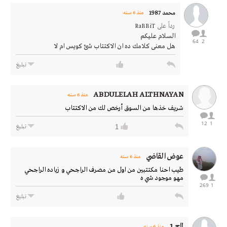
محمد 1987
منذ 6 سنه
رداً على
RaBBiT
السلام عليكم
64
2
هل معنى كلامك ده ان الاكتتاب شئ كويس ام لا
تبليغ
ABDULELAH ALTHNAYAN
منذ 6 سنه
شريف خذها من السوق أرخص لك من الاكتتاب
12
1
1
تبليغ
عوض القاضي
منذ 6 سنه
طيب احنا مكتتبين من اول من مصرف الراجحي و زياده الراجحي
مهو موجود شي ه
269
1
تبليغ
لماح 1
منذ 6 سنه