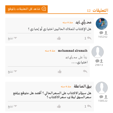
شاهد كل التعليقات بالموقع
التعليقات
12
محـــ رأي ـــايد
منذ 6 سنه
هل الإكتتاب للملاك الحاليين اختياري أو إجباري ؟
1652
62
1
تبليغ
mohammad alrumaih
منذ 6 سنه
رداً على
محـــ رأي ـــايد
اختياري،،،،
298
13
تبليغ
برق الصاعقة
منذ 6 سنه
هل سيؤثر الاكتتاب على السعر الحالي ؟ أقصد هل متوقع يرتفع
سعر السوق ليقارب سعر الاكتتاب ؟
1585
22
1
تبليغ