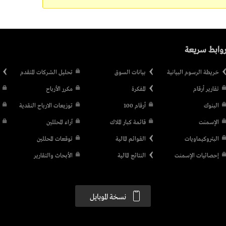
وابط سريعة
خريطة الرسوم البيانية
بيانات السوق
تحليل الشركات المتقدم
تقارير أرقام
المفكرة
مكرر الأرباح
البنوك
أرقام 100
توزيعات الارباح النقدية
الإسمنت
قائمة كبار الملاك
آراء المحللين
البتروكيماويات
القوائم المالية
توقعات المحللين
إحصائيات الإسمنت
النتائج المالية
الأبحاث والتقارير
نسخة الموبايل