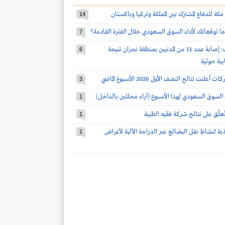
مكة للدفاع المشترك بين المملكة وتركيا وباكستان
14
ا توقعاتك لأداء السوق السعودي خلال الفترة القادمة؟
7
قوات التحالف: إصابة عدد 11 من المدنيين بمنطقة نجران نتيجة
6
بية حوثية
3
 السوق السعودي لهذا الأسبوع (آراء محللين بالداخل)
1
 تُعلّق على نتائج شركة فقيه الطبية
1
يذية لنشاط نقل البضائع عبر الدراجة الآلية لأغراض
1