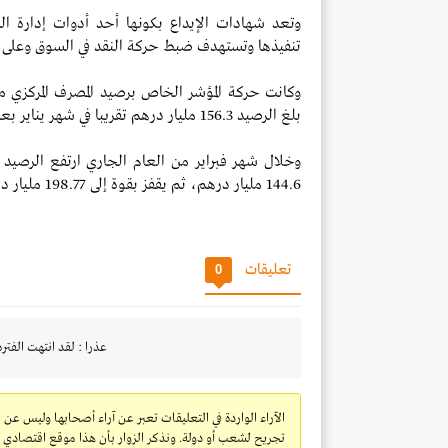
وتعد شهادات الإيداع بكونها أحد أدوات إدارة السي
تنفيذها وتستهدف ضبط حركة النقد في السوق وعلى ن
وكانت حركة المؤشر الخاص برصيد المصرف المركزي م
بلغ الرصيد 156.3 مليار درهم تقريبا في شهر يناير بعدما وصل إلى 160.1 مليار درهم في ديسمبر من العام 2019.
144.6 مليار درهم، ثم يقفز بقوة إلى 198.77 مليار درهم في ابريل ويستقر عند 194.33 مليار درهم في مايو.
تعليقات
0
عذرا : لقد انتهت الفتره
الآراء الواردة في التعليقات تعبر عن آراء أصحابها وليس عن 
تجريح لشعب أو دولة. ونذكر الزوار بأن هذا موقع اقتصادي ولا