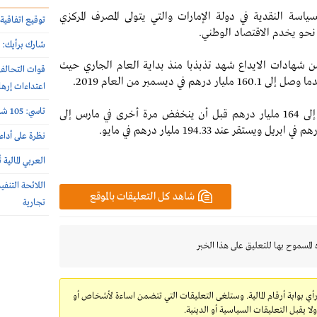
اسة النقدية في دولة الإمارات والتي يتولى المصرف المركزي
توقيع اتفاقية 
حو يخدم الاقتصاد الوطني.
شارك برأيك: م
ن شهادات الايداع شهد تذبذبا منذ بداية العام الجاري حيث
اعتداءات إرها
تاسي: 105 شركات أعلنت نتائج النصف الأول 2026 الأسبوع الماضي
وخلال شهر فبراير من العام الجاري ارتفع الرصيد إلى 164 مليار درهم قبل أن ينخفض مرة أخرى في مارس إلى
نظرة على أداء
العربي المالية
اللائحة التنف
شاهد كل التعليقات بالموقع
تجارية
 المسموح بها للتعليق على هذا الخبر
رأي بوابة أرقام المالية. وستلغى التعليقات التي تتضمن اساءة لأشخاص أو
 يقبل التعليقات السياسية أو الدينية.