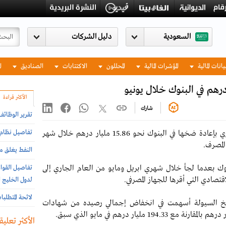
السعودية
يانات المالية
المؤشرات المالية
المحللون
الاكتتابات
الصناديق
ا
الأكثر قراءة
شارك
تقرير الوظائ
تفاصيل نظام إ
بلغت قيمة السيولة التي قام مصرف الإمارات المركزي بإعادة ضخها في البنوك نحو 15.86 مليار درهم خلال شهر
النفط يغلق مر
نوك بعدما لجأ خلال شهري ابريل ومايو من العام الجاري إلى
تفاصيل القواع
صادي التي أقرها للجهاز المصرفي.
لدول الخليج ا
لائحة المتطلب
 ضخ السيولة أسهمت في انخفاض إجمالي رصيده من شهادات
الأكثر تعليقا