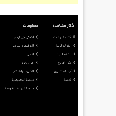
الأكثر مشاهدة
معلومات
ر
قائمة كبار الملاك
الاعلان على الموقع
القوائم المالية
التوظيف والتدريب
النتائج المالية
اتصل بنا
مكرر الأرباح
حول ارقام
آراء المستثمرين
الشروط والأحكام
المفكرة
سياسة الخصوصية
سياسة الروابط الخارجية