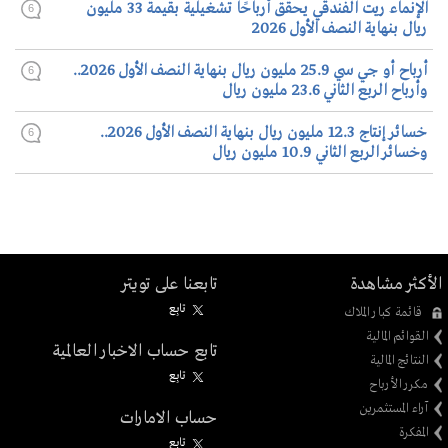
الإنماء ريت الفندقي يحقق أرباحًا تشغيلية بقيمة 33 مليون
6
ريال بنهاية النصف الأول 2026
أرباح أو جي سي 25.9 مليون ريال بنهاية النصف الأول 2026..
6
وأرباح الربع الثاني 23.6 مليون ريال
خسائر إنتاج 12.3 مليون ريال بنهاية النصف الأول 2026..
6
وخسائر الربع الثاني 10.9 مليون ريال
الأكثر مشاهدة
تابعنا على تويتر
تابِع
قائمة كبار الملاك
القوائم المالية
تابع حساب الاخبار العالمية
النتائج المالية
تابِع
مكرر الأرباح
آراء المستثمرين
حساب الامارات
المفكرة
تابِع