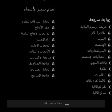
نظام تمييز الأعضاء
روابط سريعة
تحليل الشركات المتقدم
خريطة الرسوم البيانية
مكرر الأرباح
تقارير أرقام
توزيعات الارباح النقدية
البنوك
آراء المحللين
الإسمنت
توقعات المحللين
البتروكيماويات
الأبحاث والتقارير
إحصائيات الإسمنت
متابعة الاكتتابات
بيانات السوق
متابعة الصناديق
المفكرة
تحليل الصناديق
أرقام 100
متابعة المشاريع
قائمة كبار الملاك
القوائم المالية
النتائج المالية
نسخة سطح المكتب