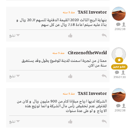
TASI Investor
منذ 5 سنه
بنهاية الربع الثالث 2020 القيمة الدفترية للسهم 20.77 ريال و
بناءً عليه سيتم اعادة 7.58 ريال عن كل سهم
2082
38
تبليغ
CitezenoftheWorld
منذ 5 سنه
ممتاز. من تجربة اسمنت المدينة الموضوع يطول وقد يستغرق
سنة من الان.
عضو مميز
تبليغ
3960
130
TASI Investor
منذ 5 سنه
الشركة لديها ارباح مبقاة اكثر من 900 مليون ريال و كان من
المفترض عدم تخفيض رأس مال الشركة و انما توزيع هذه
2082
38
الارباح و لو على عدة سنوات
تبليغ