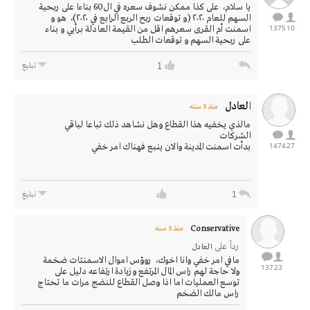
يا سلام، على كذا ممكن نشوف سعره في ال60 بناءا على ربحية
السهم للعام ٢٠٢٠ (و توقعات ربح الربع الرابع في ٢٠٢٠)، هو و
1375
10
اسمنت أم القرى سعرهم اقل من القيمة العادلة برأيي و بناء
على ربحية السهم و توقعات الطلب
1
تبليغ
العادل
منذ 5 سنه
مالذي يخفيه هذا القطاع وهل نشاهد ذلك تباعا لباقي
الشركات
1474
27
بدأت اسمنت المدينة والان ينبع فهناك امر خفي
1
تبليغ
Conservative
منذ 5 سنه
رداً على
العادل
مافي امر خفي وانا اخوك، روؤس اموال الاسمنتات ضخمة
137
23
ولا حاجة لهم راس المال المرتفع وزيادة ارتفاعه دليل على
توسع العمليات اما اذا وصل القطاع للنضج مرات ما تحتاج
راس مالك الضخم