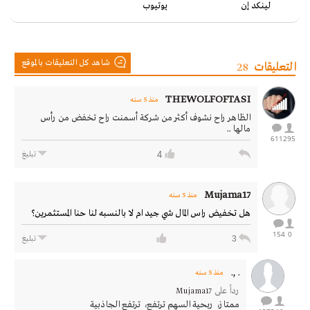
لينكد إن
يوتيوب
شاهد كل التعليقات بالموقع
التعليقات
28
THEWOLFOFTASI
منذ 5 سنه
الظاهر راح نشوف أكثر من شركة أسمنت راح تخفض من رأس
مالها ..
611
295
4
تبليغ
Mujama17
منذ 5 سنه
هل تخفيض راس المال شي جيد ام لا بالنسبه لنا حنا المستثمرين؟
154
0
3
تبليغ
. ,.
منذ 5 سنه
رداً على
Mujama17
ممتاز، ربحية السهم ترتفع، ترتفع الجاذبية