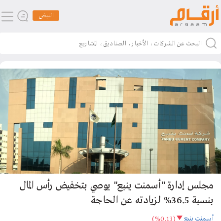
النبض
مجلس إدارة "أسمنت ينبع" يوصي بتخفيض رأس المال
بنسبة 36.5% لزيادته عن الحاجة
أسمنت ينبع
(%0.13)