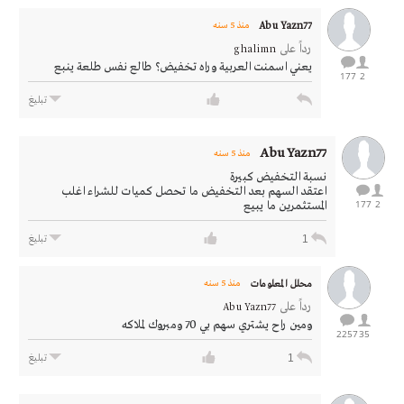
Abu Yazn77
منذ 5 سنه
رداً على
ghalimn
يعني اسمنت العربية وراه تخفيض؟ طالع نفس طلعة ينبع
177
2
تبليغ
Abu Yazn77
منذ 5 سنه
نسبة التخفيض كبيرة
اعتقد السهم بعد التخفيض ما تحصل كميات للشراء اغلب
177
2
المستثمرين ما يبيع
1
تبليغ
محلل المعلومات
منذ 5 سنه
رداً على
Abu Yazn77
ومين راح يشتري سهم بي 70 ومبروك لملاكه
2257
35
1
تبليغ