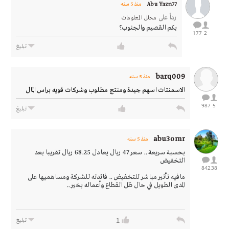
Abu Yazn77
منذ 5 سنه
رداً على
محلل المعلومات
بكم القصيم والجنوب؟
177
2
تبليغ
barq009
منذ 5 سنه
الاسمنتات اسهم جيدة ومنتج مطلوب وشركات قويه براس المال
987
5
تبليغ
abu3omr
منذ 5 سنه
بحسبة سريعة .. سعر 47 ريال يعادل 68.25 ريال تقريبا بعد
التخفيض
842
38
مافيه تأثير مباشر للتخفيض .. فائدته للشركة ومساهميها على
المدى الطويل في حال ظل القطاع وأعماله بخير ..
1
تبليغ