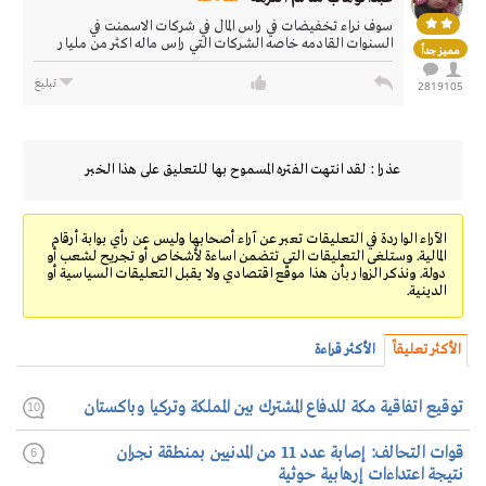
سوف نراء تخفيضات في راس المال في شركات الاسمنت في
السنوات القادمه خاصه الشركات التي راس ماله اكثر من مليار
مميز جداً
تبليغ
2819
105
عذرا : لقد انتهت الفتره المسموح بها للتعليق على هذا الخبر
الآراء الواردة في التعليقات تعبر عن آراء أصحابها وليس عن رأي بوابة أرقام
المالية. وستلغى التعليقات التي تتضمن اساءة لأشخاص أو تجريح لشعب أو
دولة. ونذكر الزوار بأن هذا موقع اقتصادي ولا يقبل التعليقات السياسية أو
الدينية.
الأكثر تعليقاً
الأكثر قراءة
توقيع اتفاقية مكة للدفاع المشترك بين المملكة وتركيا وباكستان
10
قوات التحالف: إصابة عدد 11 من المدنيين بمنطقة نجران
6
نتيجة اعتداءات إرهابية حوثية