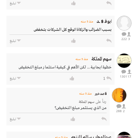
تبليغ
ابوفـ $ ـــد
منذ 5 سنه
بسبب الضرائب والزكاة اتوقع كل الشركات بتخفض
222
3
تبليغ
سهم المملكة
منذ 5 سنه
خطوة ايجابية ... لكن الأهم في كيفية استثمار مبلغ التخفيض
1301
17
1
تبليغ
قاصدخير
منذ 5 سنه
رداً على
سهم المملكة
من الذي يستثمر مبلغ التخفيض؟
288
2
تبليغ
عبدالوهاب سالم النزهه
منذ 5 سنه