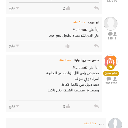
1375
10
2
تبليغ
ابو عريب
منذ 5 سنه
رداً على
Mujama17
على المدى المتوسط والطويل نعم جيد
955
13
تبليغ
حسن عسيري ابولينا
منذ 5 سنه
رداً على
Mujama17
تخفيض راس المال لزيادته عن الحاجة
عضو مميز
امر نادر في سوقنا
3052
299
وهو دليل على نزاهة الادارة
ويصب في مصلحة الشركة بكل تاكيد
3
تبليغ
. ,.
منذ 5 سنه