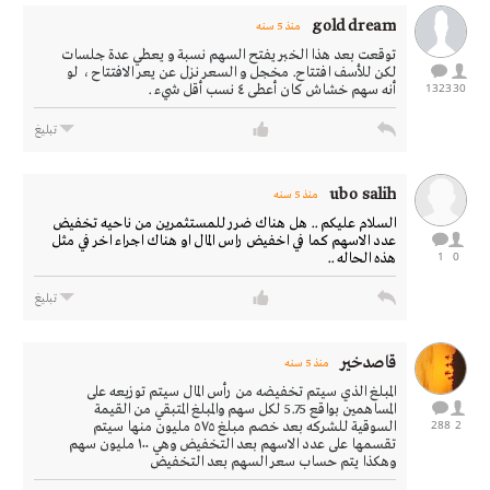
gold dream
منذ 5 سنه
توقعت بعد هذا الخبر يفتح السهم نسبة و يعطي عدة جلسات
لكن للأسف افتتاح. مخجل و السعر نزل عن يعر الافتتاح ، لو
1323
30
أنه سهم خشاش كان أعطى ٤ نسب أقل شيء .
تبليغ
ubo salih
منذ 5 سنه
السلام عليكم .. هل هناك ضرر للمستثمرين من ناحيه تخفيض
عدد الاسهم كما في اخفيض راس المال او هناك اجراء اخر في مثل
1
0
هذه الحاله ..
تبليغ
قاصدخير
منذ 5 سنه
المبلغ الذي سيتم تخفيضه من رأس المال سيتم توزيعه على
المساهمين بواقع 5.75 لكل سهم والمبلغ المتبقي من القيمة
288
2
السوقية للشركه بعد خصم مبلغ ٥٧٥ مليون منها سيتم
تقسمها على عدد الاسهم بعد التخفيض وهي ١٠٠ مليون سهم
وهكذا يتم حساب سعر السهم بعد التخفيض