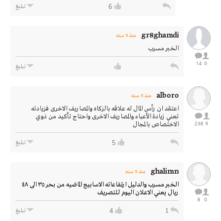
6
تبليغ
gr8ghamdi
منذ 5 سنه
الخبر مسرب
14
0
تبليغ
alboro
منذ 5 سنه
اعتقد ان رأس المال له علاقه بالزكاه والمصاريف الاخرى فزيادته
تعني زيادة الأعباء والمصاريف الاخرى واحتاج تأكيد من ذوي
238
9
الاختصاص بالمجال
5
تبليغ
ghalimn
منذ 5 سنه
الخبر مسرب والدليل ارتفاعاته الاسابيع الماضيه من بحر ٣٥ الى ٤٨
ريال يعني الاعلان اليوم للتصريف
8
0
4
1
تبليغ