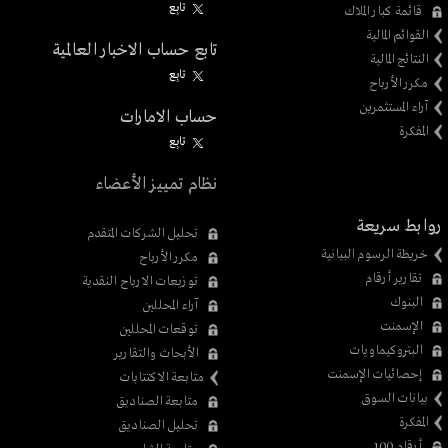
تابِع
قائمة كبار الملاك
القوائم المالية
تابع حساب الاخبار العالمية
النتائج المالية
تابِع
مكرر الأرباح
آراء المستثمرين
حساب الامارات
المفكرة
تابِع
نظام تمييز الأعضاء
روابط سريعة
تحليل الشركات المتقدم
خريطة الرسوم البيانية
مكرر الأرباح
تقارير أرقام
توزيعات الارباح النقدية
البنوك
آراء المحللين
الإسمنت
توقعات المحللين
البتروكيماويات
الأبحاث والتقارير
إحصائيات الإسمنت
متابعة الاكتتابات
بيانات السوق
متابعة الصناديق
المفكرة
تحليل الصناديق
أرقام 100