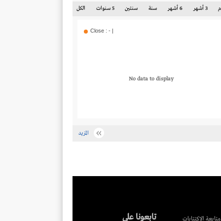
3 أشهر
6 أشهر
سنة
سنتين
5 سنوات
الكل
Close : - |
No data to display
المزيد
تابعونا على
متابعة الاكتتابات