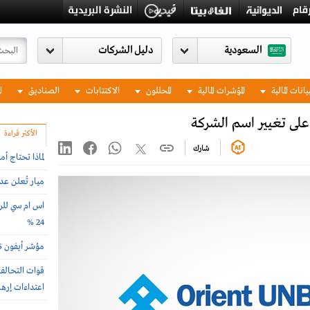
السعودية
يانات المالية
المؤشرات المالية
المحللون
الاكتتابات
الصناديق
ا
على تغيير اسم الشركة
الأكثر قراءة
شارك
لماذا تحتاج أ
ميار تُعلن ع
اس ام سي للرع
24 %
مؤشر أيفون 2026 .. أغلى وأرخص دول العالم لشراء الجوال
اعتداءات إرها