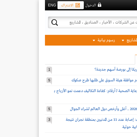
الدخول
الاشتراك
ENG
لمشاريع
رسوم بيانية
مريكا إلى بورصة أسهم جديدة؟
1
دم موافقة هيئة السوق على طلبها طرح صكوك
5
اية الصحية لـ أرقام: كفاءة التكاليف دعمت نمو الأرباح بـ
5
قوات التحالف: إصابة عدد 11 من المدنيين بمنطقة نجران نتيجة
3
بية حوثية