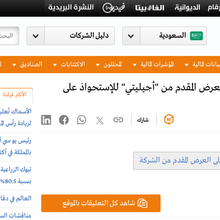
السعودية
يانات المالية
المؤشرات المالية
المحللون
الاكتتابات
الصناديق
ا
عرض المقدم من "أجيليتي" للإستحواذ على
الأكثر قراءة
الأسماك تُعل
شارك
لزيادة رأس المال بـ
رئيس يو سي آ
بالمملكة في أ
ى العرض المقدم من الشركة
تبوك الزراعي
بنسبة 80.5%
العالم في دقا
شاهد كل التعليقات بالموقع
مناقشات السوق ا