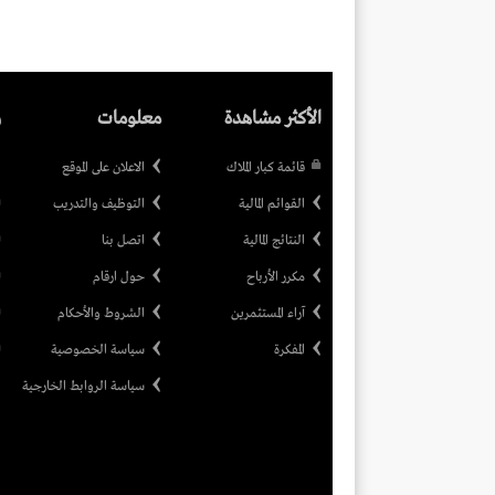
الأكثر مشاهدة
معلومات
ر
قائمة كبار الملاك
الاعلان على الموقع
القوائم المالية
التوظيف والتدريب
النتائج المالية
اتصل بنا
مكرر الأرباح
حول ارقام
آراء المستثمرين
الشروط والأحكام
المفكرة
سياسة الخصوصية
سياسة الروابط الخارجية