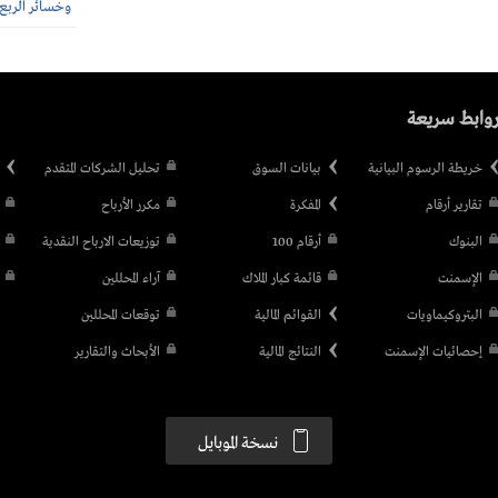
وخسائر الربع الثاني 40.6
وابط سريعة
خريطة الرسوم البيانية
بيانات السوق
تحليل الشركات المتقدم
تقارير أرقام
المفكرة
مكرر الأرباح
البنوك
أرقام 100
توزيعات الارباح النقدية
الإسمنت
قائمة كبار الملاك
آراء المحللين
البتروكيماويات
القوائم المالية
توقعات المحللين
إحصائيات الإسمنت
النتائج المالية
الأبحاث والتقارير
نسخة الموبايل