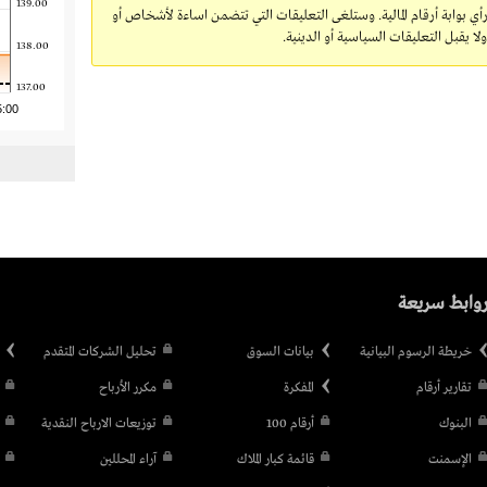
139.00
رأي بوابة أرقام المالية. وستلغى التعليقات التي تتضمن اساءة لأشخاص أو
 يقبل التعليقات السياسية أو الدينية.
138.00
137.00
5:00
وابط سريعة
خريطة الرسوم البيانية
بيانات السوق
تحليل الشركات المتقدم
تقارير أرقام
المفكرة
مكرر الأرباح
البنوك
أرقام 100
توزيعات الارباح النقدية
الإسمنت
قائمة كبار الملاك
آراء المحللين