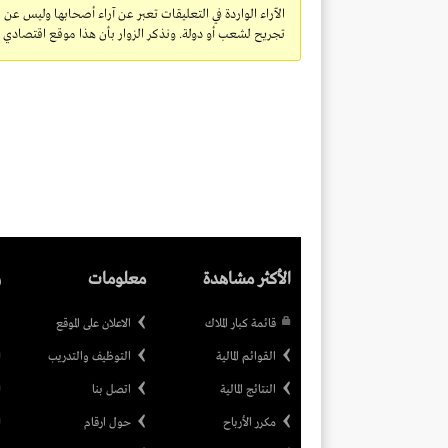
الآراء الواردة في التعليقات تعبر عن آراء أصحابها وليس عن 
تجريح لشعب أو دولة. ونذكر الزوار بأن هذا موقع اقتصادي ولا
الأكثر مشاهدة
معلومات
ر
قائمة كبار الملاك
الاعلان على الموقع
القوائم المالية
التوظيف والتدريب
النتائج المالية
اتصل بنا
مكرر الأرباح
حول ارقام