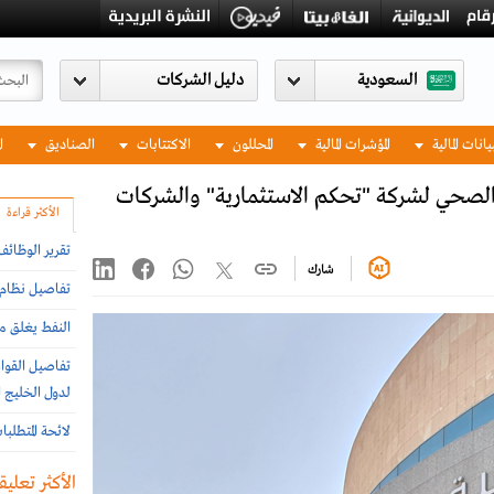
السعودية
يانات المالية
المؤشرات المالية
المحللون
الاكتتابات
الصناديق
ا
ين الصحي لشركة "تحكم الاستثمارية" والشركات
الأكثر قراءة
تقرير الوظائ
شارك
تفاصيل نظام إ
النفط يغلق مر
تفاصيل القواع
لدول الخليج ا
لائحة المتطلب
الأكثر تعليقا