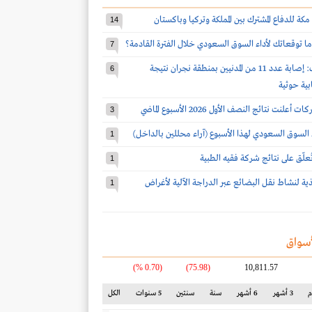
مكة للدفاع المشترك بين المملكة وتركيا وباكستان
14
ا توقعاتك لأداء السوق السعودي خلال الفترة القادمة؟
7
قوات التحالف: إصابة عدد 11 من المدنيين بمنطقة نجران نتيجة
6
بية حوثية
3
 السوق السعودي لهذا الأسبوع (آراء محللين بالداخل)
1
 تُعلّق على نتائج شركة فقيه الطبية
1
يذية لنشاط نقل البضائع عبر الدراجة الآلية لأغراض
1
سواق
(0.70 %)
(75.98)
10,811.57
3 أشهر
6 أشهر
سنة
سنتين
5 سنوات
الكل