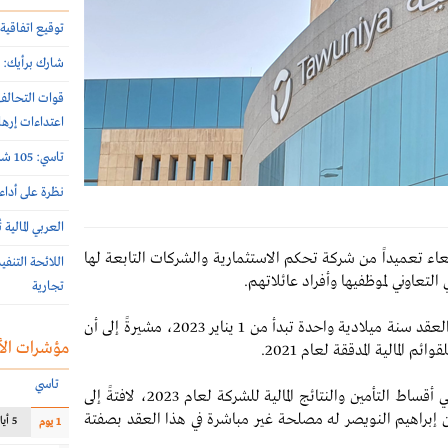
توقيع اتفاقية 
شارك برأيك: م
اعتداءات إرها
تاسي: 105 شركات أعلنت نتائج النصف الأول 2026 الأسبوع الماضي
نظرة على أداء
العربي المالية
اء تعميداً من شركة تحكم الاستثمارية والشركات التابعة لها
اللائحة التنف
تعاوني لموظفيها وأفراد عائلاتهم.
تجارية
وأوضحت الشركة في بيان لها على "تداول"، أن مدة العقد سنة ميلادية واحدة تبدأ من 1 يناير 2023، مشيرةً إلى أن
مؤشرات الأ
تاسي
وتوقعت أن يكون للعقد أثر مالي إيجابي على إجمالي أقساط التأمين والنتائج المالية للشركة لعام 2023، لافتةً إلى
 إبراهيم النويصر له مصلحة غير مباشرة في هذا العقد بصفتة
5 أيام
1 يوم