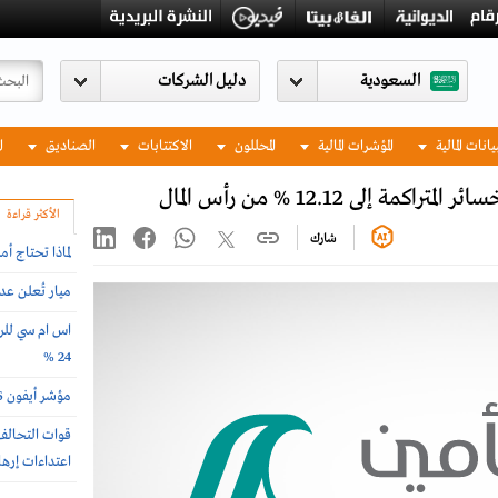
السعودية
يانات المالية
المؤشرات المالية
المحللون
الاكتتابات
الصناديق
ا
إلى 12.12 % من رأس المال
الأكثر قراءة
شارك
لماذا تحتاج أ
ميار تُعلن ع
اس ام سي للرع
24 %
مؤشر أيفون 2026 .. أغلى وأرخص دول العالم لشراء الجوال
اعتداءات إرها