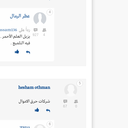
4
عطر الرمال
رداً على
hussam136
927
4
يزيل العلم الأحمر .
فيه التلميع .
5
hesham othman
شركات حرق الاموال
67
0
6