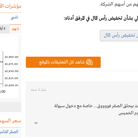
مؤشرات الأ
تاسي
الي بشأن تخفيض رأس المال في المرفق أدناه:
5 أيام
1 يوم
أن تخفيض رأس المال
10,900.00
شاهد كل التعليقات بالموقع
10,875.00
10,850.00
10,825.00
10,800.00
منذ 3 سنه
5:00
لآحد بيحلق الصقر فووووق... خاصة مع دخول سيولة
يوم الخميس
سعر السهم
الصقر للتأمي