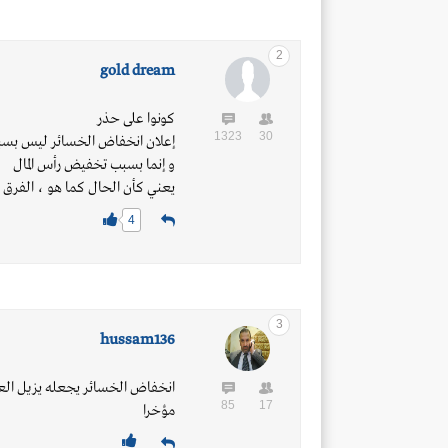
2
gold dream
كونوا على حذر
1323
30
إعلان انخفاض الخسائر ليس بسب
و إنما بسبب تخفيض رأس المال
يعني كأن الحال كما هو ، الفرق 
4
3
hussam136
انخفاض الخسائر يجعله يزيل الع
85
17
مؤخرا