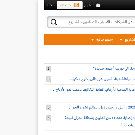
الدخول
الاشتراك
ENG
لمشاريع
رسوم بيانية
مريكا إلى بورصة أسهم جديدة؟
2
دم موافقة هيئة السوق على طلبها طرح صكوك
5
اية الصحية لـ أرقام: كفاءة التكاليف دعمت نمو الأرباح بـ
5
قوات التحالف: إصابة عدد 11 من المدنيين بمنطقة نجران نتيجة
5
بية حوثية