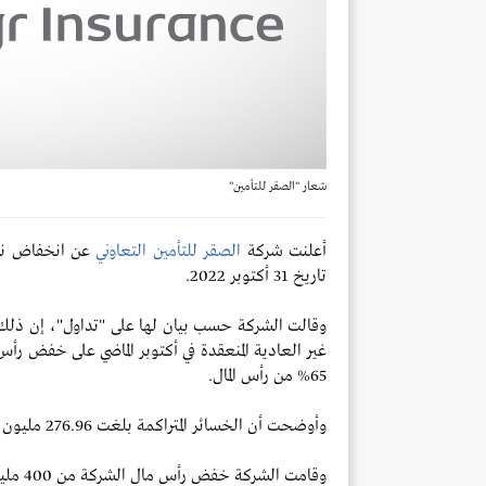
شعار "الصقر للتأمين"
أعلنت شركة
الصقر للتأمين التعاوني
تاريخ 31 أكتوبر 2022.
وقالت الشركة حسب بيان لها على "تداول"، إن ذلك
65% من رأس المال.
وأوضحت أن الخسائر المتراكمة بلغت 276.96 مليون ريال، بما يعادل 69.24% من رأس المال.