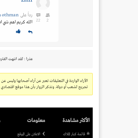
ZH11
رداً على
hesham othman
22
2
الله كريم اهم شي ا
عذرا : لقد انتهت الفتره
الآراء الواردة في التعليقات تعبر عن آراء أصحابها وليس عن 
تجريح لشعب أو دولة. ونذكر الزوار بأن هذا موقع اقتصادي ولا
الأكثر مشاهدة
معلومات
ر
قائمة كبار الملاك
الاعلان على الموقع