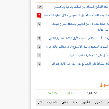
مكة للدفاع المشترك بين المملكة وتركيا وباكستان
14
ا توقعاتك لأداء السوق السعودي خلال الفترة القادمة؟
7
قوات التحالف: إصابة عدد 11 من المدنيين بمنطقة نجران نتيجة
6
بية حوثية
3
 السوق السعودي لهذا الأسبوع (آراء محللين بالداخل)
1
 تُعلّق على نتائج شركة فقيه الطبية
1
يذية لنشاط نقل البضائع عبر الدراجة الآلية لأغراض
1
سواق
0.45 %
26.54
5,944.50
3 أشهر
6 أشهر
سنة
سنتين
5 سنوات
الكل