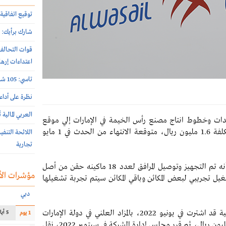
توقيع اتفاقية 
شارك برأيك: م
اعتداءات إرها
تاسي: 105 شركات أعلنت نتائج النصف الأول 2026 الأسبوع الماضي
نظرة على أداء
العربي المالية
ات وخطوط انتاج مصنع رأس الخيمة في الإمارات إلي موقع
التركيب بالمنطقة الصناعية الأولى بمدينة بريدة، بتكلفة 1.6 مليون ريال، متوقعة الانتهاء من الحدث في 1 مايو
اللائحة التنف
تجارية
وأوضحت الشركة في بيان لها، اليوم، على تداول، أنه تم التجهيز وتوصيل المرافق لعدد 18 ماكينه حقن من أصل
مؤشرات الأ
90%، كما تم عمل تشغيل تجريبي لبعض المكائن وباقي المكائن سيتم تجربة تشغيلها
دبي
، كانت شركة الوسائل الصناعية قد اشترت في يونيو 2022، بالمزاد العلني في دولة الإمارات
5 أيام
1 يوم
لمصنع بالمنطقة الصناعية برأس الخيمة بقيمة 4.81 مليون ريال، ثم قرر مجلس إدارة الشركة في سبتمبر 2022، نقل