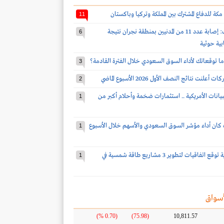
مكة للدفاع المشترك بين المملكة وتركيا وباكستان
11
قوات التحالف: إصابة عدد 11 من المدنيين بمنطقة نجران نتيجة
6
بية حوثية
ا توقعاتك لأداء السوق السعودي خلال الفترة القادمة؟
3
2
بيانات الأمريكية .. استثمارات ضخمة وأحلام أكبر من
1
كان أداء مؤشر السوق السعودي والأسهم خلال الأسبوع
1
شركة سعودية توقع اتفاقيات لتطوير 3 مشاريع طاقة شمسية في
1
سواق
(0.70 %)
(75.98)
10,811.57