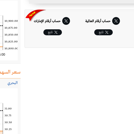
حساب أرقام العالمية
حساب أرقام الإمارات‎
10,900.00
10,875.00
تابِع
تابِع
10,850.00
10,825.00
10,800.00
5:00
سعر السهم
البحري
31.00
30.75
30.50
30.25