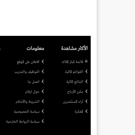
الأكثر مشاهدة
معلومات
ر
قائمة كبار الملاك
الاعلان على الموقع
القوائم المالية
التوظيف والتدريب
النتائج المالية
اتصل بنا
مكرر الأرباح
حول ارقام
آراء المستثمرين
الشروط والأحكام
المفكرة
سياسة الخصوصية
سياسة الروابط الخارجية