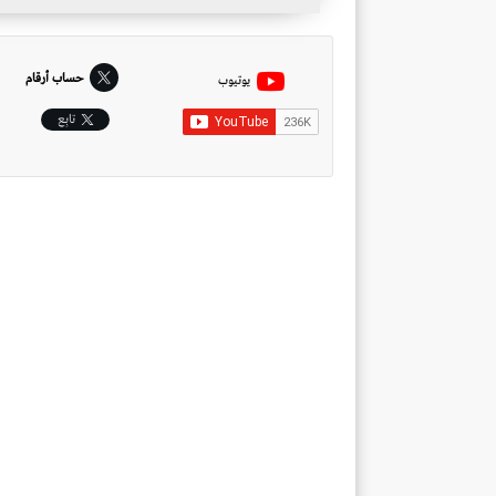
حساب أرقام
يوتيوب
تابِع