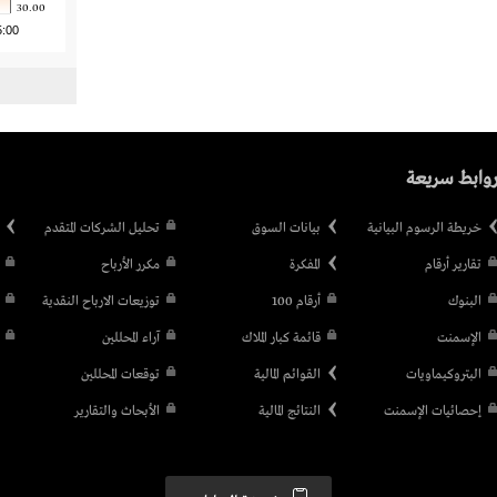
30.00
5:00
وابط سريعة
خريطة الرسوم البيانية
بيانات السوق
تحليل الشركات المتقدم
تقارير أرقام
المفكرة
مكرر الأرباح
البنوك
أرقام 100
توزيعات الارباح النقدية
الإسمنت
قائمة كبار الملاك
آراء المحللين
البتروكيماويات
القوائم المالية
توقعات المحللين
إحصائيات الإسمنت
النتائج المالية
الأبحاث والتقارير