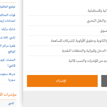
توقيع اتفاقية 
ية والمستقبلية
 والنقل البحري
اعتداءات إرها
شارك برأيك: م
لسوق
تاسي: 105 شركات أعلنت نتائج النصف الأول 2026 الأسبوع الماضي
 والثانوية وحقوق الأولوية للشركات المساهمة
طفرة مراكز ال
الدخل والميزانية والتدفقات النقدية
الواقع
الحصاد: كيف 
يد من المؤشرات والنسب المالية
الماضي؟
سوريا
الإشتراك
مؤشرات الأ
تاسي