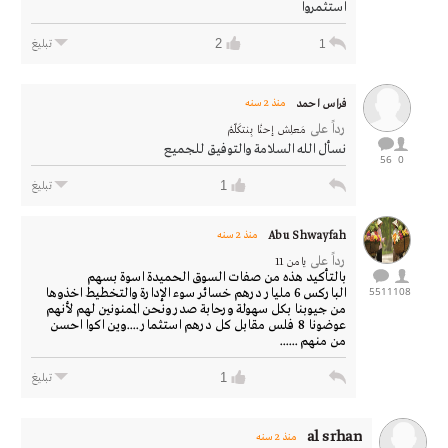
استثمروا
2
1
تبليغ
فراس احمد
منذ 2 سنه
رداً على
مَعلِـش إحنْـا بِنتكَلّمْ
نسأل الله السلامة والتوفيق للجميع
56
0
1
تبليغ
Abu Shwayfah
منذ 2 سنه
رداً على
يامن 11
بالتأكيد هذه من صفات السوق الحميدة اسوة بسهم
5511
108
الباركس 6 مليار درهم خسائر سوء الإدارة والتخطيط اخذوها
من جيوبنا بكل سهولة ورحابة صدر ونحن الممنونين لهم لأنهم
عوضونا 8 فلس مقابل كل درهم استثمار ....وين اكوا احسن
من منهم ......
1
تبليغ
al srhan
منذ 2 سنه