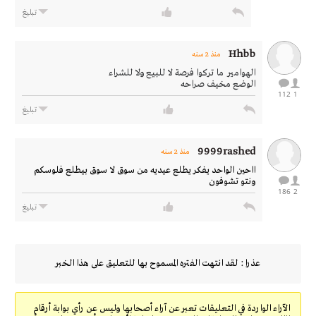
تبليغ
Hhbb
منذ 2 سنه
الهوامير ما تركوا فرصة لا للبيع ولا للشراء
الوضع مخيف صراحه
112
1
تبليغ
9999rashed
منذ 2 سنه
ااحين الواحد يفكر يطلع عيديه من سوق لا سوق بيطلع فلوسكم
ونتو تشوفون
186
2
تبليغ
عذرا : لقد انتهت الفتره المسموح بها للتعليق على هذا الخبر
الآراء الواردة في التعليقات تعبر عن آراء أصحابها وليس عن رأي بوابة أرقام