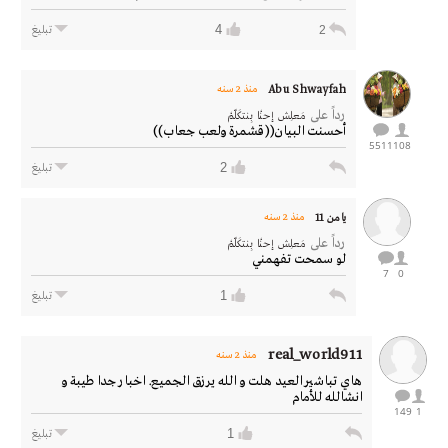
4
2
تبليغ
Abu Shwayfah
منذ 2 سنه
رداً على
مَعلِـش إحنْـا بِنتكَلّمْ
أحسنت البيان((قشمرة ولعب جعاب))
5511
108
2
تبليغ
يامن 11
منذ 2 سنه
رداً على
مَعلِـش إحنْـا بِنتكَلّمْ
لو سمحت تفهمني
7
0
1
تبليغ
real_world911
منذ 2 سنه
هاي تباشير العيد هلت و الله يرزق الجميع. اخبار جدا طيبة و
انشالله للأمام
149
1
1
تبليغ