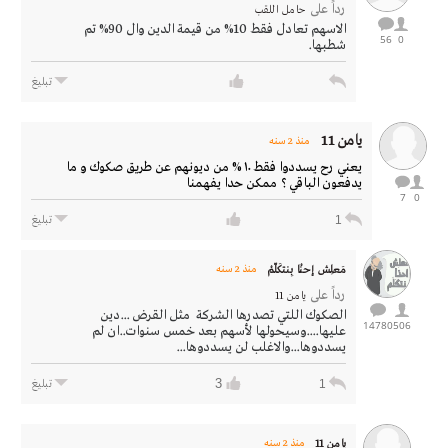
رداً على
حامل اللقب
الاسهم تعادل فقط 10% من قيمة الدين وال 90% تم
56
0
شطبها.
تبليغ
يامن 11
منذ 2 سنه
يعني رح يسددوا فقط ١٠ % من ديونهم عن طريق صكوك و ما
يدفعون الباقي ؟ ممكن حدا يفهمنا
7
0
1
تبليغ
مَعلِـش إحنْـا بِنتكَلّمْ
منذ 2 سنه
رداً على
يامن 11
الصكوك اللتي تصدرها الشركة مثل القرض ...دين
14780
506
عليها....وسيحولها لأسهم بعد خمس سنوات..ان لم
يسددوها...والاغلب لن يسددوها...
3
1
تبليغ
يامن 11
منذ 2 سنه