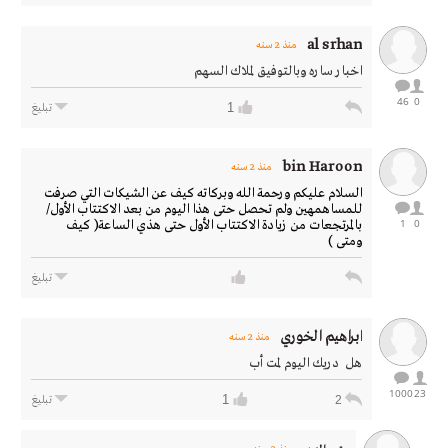
al srhan
منذ 2 سنه
اخبار ساره وبالتوفيق لملاك السهم
46
0
1
تبليغ
bin Haroon
منذ 2 سنه
‏السلام عليكم ورحمة الله وبركاته ‏كيف ‏عن الشيكات التي صرفت
للمساهمهين ولم تحصل حتى هذا اليوم من بعد الاكتتاب الأول/
1
0
بالمرتجعات من زيادة الاكتتاب الأول حتى هذي الساعة( كيف
ومتى )
تبليغ
ابراهيم الخوري
منذ 2 سنه
هل دريك اليوم لمت أب
1000
23
1
2
تبليغ