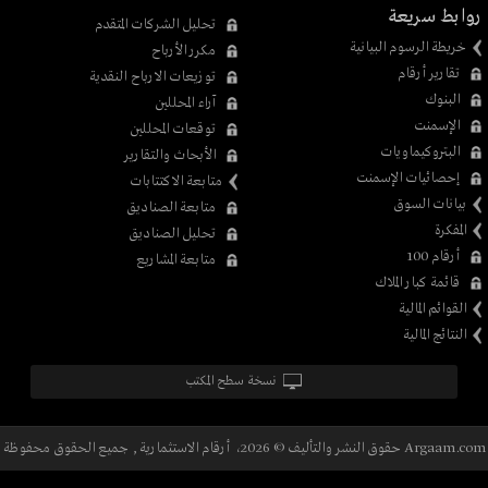
روابط سريعة
تحليل الشركات المتقدم
خريطة الرسوم البيانية
مكرر الأرباح
تقارير أرقام
توزيعات الارباح النقدية
البنوك
آراء المحللين
الإسمنت
توقعات المحللين
البتروكيماويات
الأبحاث والتقارير
إحصائيات الإسمنت
متابعة الاكتتابات
بيانات السوق
متابعة الصناديق
المفكرة
تحليل الصناديق
أرقام 100
متابعة المشاريع
قائمة كبار الملاك
القوائم المالية
النتائج المالية
نسخة سطح المكتب
Argaam.com حقوق النشر والتأليف © 2026، أرقام الاستثمارية , جميع الحقوق محفوظة