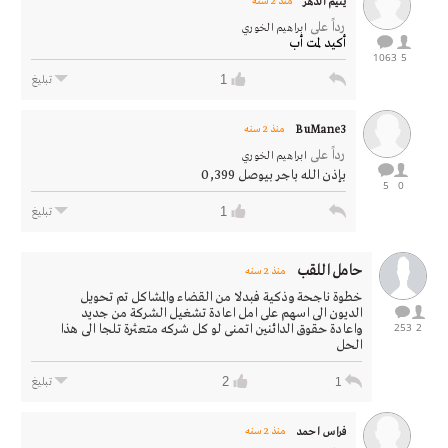
يتيم الدهر
منذ 2 سنه
رداً على
ابراهيم الخوري
أكيد لمت أب
1063
5
1
تبليغ
BuMane3
منذ 2 سنه
رداً على
ابراهيم الخوري
بإذن الله باجر بيوصل 0,399
5
0
1
تبليغ
حامل اللقب
منذ 2 سنه
خطوة ناجحة وذكية فبدلا من القضاء والمشاكل تم تحويل
الديون الى اسهم على امل اعادة تشغيل الشركة من جديد
253
2
واعادة حقوق الدائنين اتمنى لو كل شركه متعثرة تلجا الى هذا
الحل
2
1
تبليغ
فراس احمد
منذ 2 سنه