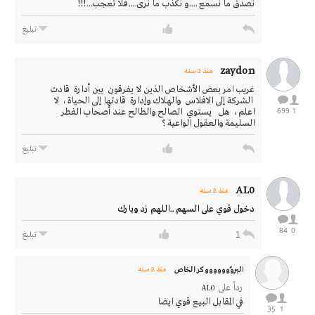
نصدق ما نسمع ....و نكذب ما نرى....فلا تعجب...!!!
تبليغ
zaydon
منذ 2 سنه
غريب امر بعض الأشخاص الذين لا يفرقون بين أدارة قادت
الشركة إلى الافلاس والهلاك وإدارة قادتها إلى الحياة ، لا
699
1
اعلم ، هل يستوي الصالح والطالح عند أصحاب الفطر
السليمة والعقول الواعية ؟
تبليغ
AL0
منذ 2 سنه
دخول قوي على السهم ..اللهم زد وبارك
84
0
1
تبليغ
البروٌووووووكر الخاص
منذ 2 سنه
رداً على
AL0
في المقابل البيع قوي ايضا
35
1