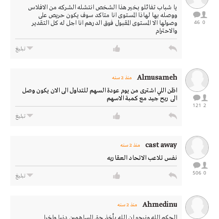
يا شباب تفائلو بخير هذا الشخص انتشله الشركه من الافلاس
ووصله بها لهاذا المستوى انا متاكد سوف يكون حريص على
46
0
وصولها الا المستوى المقبول فوق الدرهم انا اجل له كل التقدير
والاحترام
تبليغ
Almusameh
منذ 2 سنه
اظن اللي اشترى من يوم عودة السهم للتداول الى الان يكون وصل
الى ربح جيد مع كمبة الاسهم
121
2
تبليغ
cast away
منذ 2 سنه
نفس تلاعب الاتحاد العقاريه
506
0
تبليغ
Ahmedinu
منذ 2 سنه
الحكم الله ونرجو ان الله يأخذ حق المساهمين دنيا واخرا