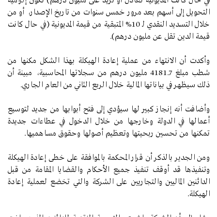
في حال كانت المديونية تعادل أو تزيد على مليون درهم) تكون إلزامية
التحويل إلى أسهم بعد مرور خمس سنوات من تاريخ الإصدار، أو من
خلال التسديد النقدي لـ 10% المتبقية من قيمة المديونية (في حال كانت
قيمة الدين تقل عن مليون درهم).
وأكدت أن الانتهاء من عملية إعادة الهيكلة بهذا الشكل مكنها من
شطب مبلغ 4181.7 مليون درهم من سجلاتها المحاسبية، مبينة أن
ذلك سيظهر في بياناتها المالية خلال الربع الثاني من العام الجاري.
وأضافت أنه إنجاز كبير لها سيؤدي إلى فتح أبوابها من جديد لتوسيع
أعمالها في الدولة وخارجها من خلال الدخول في عطاءات جديدة
تمكنها من تحسين ربحيتها وتعظيم أصولها وحقوق مساهميها.
ومن الجدير بالذكر أن قرار المحكمة بالموافقة على خطى إعادة الهيكلة
وتنفيذها قد أوقف تنفيذ جميع الأحكام والقضايا المقامة من قبل
الدائنين الماليين والتجاريين على الشركة والتي تخضع لعملية إعادة
الهيكلة.