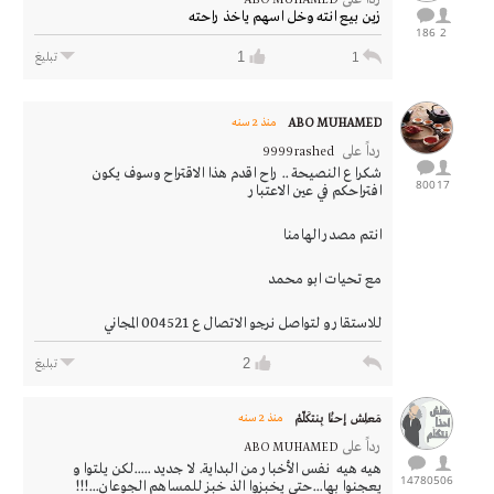
زين بيع انته وخل اسهم ياخذ راحته
186
2
1
1
تبليغ
ABO MUHAMED
منذ 2 سنه
رداً على
9999rashed
شكرا ع النصيحة .. راح اقدم هذا الاقتراح وسوف يكون
800
17
افتراحكم في عين الاعتبار
انتم مصدر الهامنا
مع تحيات ابو محمد
للاستقار و لتواصل نرجو الاتصال ع 004521 المجاني
2
تبليغ
مَعلِـش إحنْـا بِنتكَلّمْ
منذ 2 سنه
رداً على
ABO MUHAMED
هيه هيه نفس الأخبار من البداية. لا جديد .....لكن يلتوا و
14780
506
يعجنوا بها...حتى يخبزوا الذ خبز للمساهم الجوعان...!!!