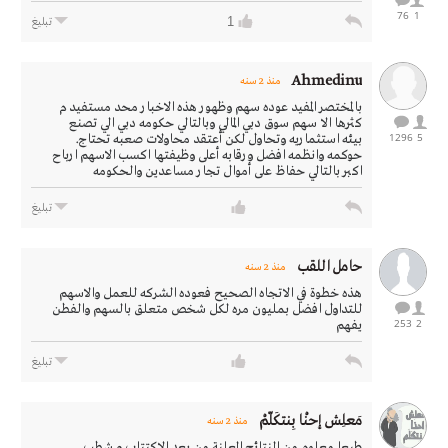
76
1
1
تبليغ
Ahmedinu
منذ 2 سنه
بالمختصر المفيد عوده سهم وظهور هذه الاخبار محد مستفيد م
كثرها الا سهم سوق دبي المالي وبالتالي حكومه دبي الي تصنع
1296
5
بيئه استثماريه وتحاول لكن أعتقد محاولات صعبه تحتاج.
حوكمه وانظمه افضل ورقابه أعلى وظيفتها اكسب الاسهم ارباح
اكبر بالتالي حفاظ على أموال تجار مساعدين والحكومه
تبليغ
حامل اللقب
منذ 2 سنه
هذه خطوة في الاتجاه الصحيح فعوده الشركه للعمل والاسهم
للتداول افضل بمليون مره لكل شخص متعلق بالسهم والفطن
253
2
يفهم
تبليغ
مَعلِـش إحنْـا بِنتكَلّمْ
منذ 2 سنه
طبعا معلوم من النتائج المعلنة من بعد الاكتتاب و شطب