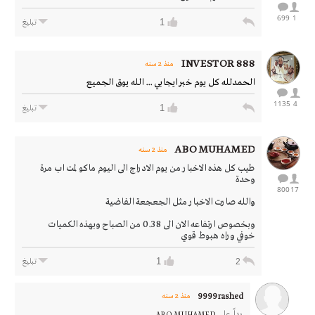
699
1
1
تبليغ
INVESTOR 888
منذ 2 سنه
الحمدلله كل يوم خبر ايجابي ... الله يوق الجميع
1135
4
1
تبليغ
ABO MUHAMED
منذ 2 سنه
طيب كل هذه الاخبار من يوم الادراج الى اليوم ماكو لمت اب مرة
وحدة
800
17
والله صارت الاخبار مثل الجعجعة الفاضية
وبخصوص ارتفاعه الان الى 0.38 من الصباح وبهذه الكميات
خوفي وراه هبوط قوي
1
2
تبليغ
9999rashed
منذ 2 سنه
رداً على
ABO MUHAMED