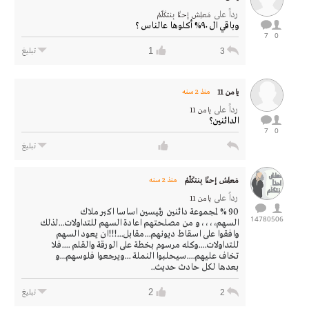
رداً على
مَعلِـش إحنْـا بِنتكَلّمْ
وباقي ال ٩٠% أكلوها عالناس ؟
7
0
1
3
تبليغ
يامن 11
منذ 2 سنه
رداً على
يامن 11
الدائنين؟
7
0
تبليغ
مَعلِـش إحنْـا بِنتكَلّمْ
منذ 2 سنه
رداً على
يامن 11
90 % لمجموعة دائنين رئيسين اساسا اكبر ملاك
14780
506
السهم،،،،و من مصلحتهم اعادة السهم للتداولات...لذلك
وافقوا على اسقاط ديونهم...مقابل...!!!ان يعود السهم
للتداولات....وكله مرسوم بخطة على الورقة والقلم ....فلا
تخاف عليهم....سيحلبوا النملة ...ويرجعوا فلوسهم...و
بعدها لكل حادث حديث..
2
2
تبليغ