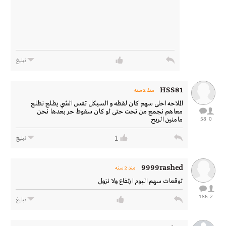
تبليغ
HSS81
منذ 2 سنه
الملاحه احلى سهم كان لقطه و السيكل تفس الشي يطلع نطلع
معاهم نجمع من تحت حتى لو كان سقوط حر بعدها نحن
58
0
مامنين الربح
1
تبليغ
9999rashed
منذ 2 سنه
توقعات سهم اليوم ارتفاع ولا نزول
186
2
تبليغ