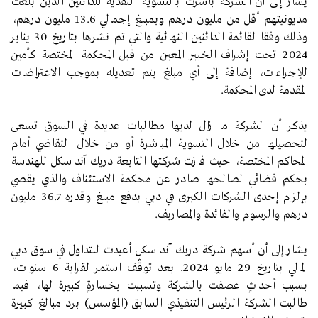
يشار إلى أن الشركة باشرت بالتسوية النقدية للدائنين الذين بلغت
مديونيتهم أقل من مليون درهم وبمبلغ إجمالي 13.6 مليون درهم،
وذلك وفقا لقائمة الدائنين النهائية والتي تم نشرها بتاريخ 30 يناير
2024 تحت إشراف الخبير المعين من قبل المحكمة المختصة كأمين
للإجراءات، إضافة إلى أي مبلغ يتم تعديله بموجب الاعتراضات
المقدمة لدى المحكمة.
يذكر أن الشركة ما زال لديها مطالبات عديدة في السوق تسعى
لتحصيلها من خلال التسوية المباشرة أو من خلال التقاضي أمام
المحاكم المختصة، حيث فازت شركتها التابعة دريك آند سكل للهندسة
بحكم قضائي لصالحها صادر عن محكمة الاستئناف والذي يقضي
بإلزام إحدى الشركات الكبرى في دبي بدفع مبلغ وقدره 36.7 مليون
درهم والرسوم والفائدة والمصاريف.
يشار إلى أن أسهم شركة دريك آند سكل أعيدت للتداول في سوق دبي
المالي بتاريخ 29 مايو 2024. بعد توقّف استمر لقرابة 6 سنوات،
بسبب أحداثٍ عصفت بالشركة وتسببت بخسارةٍ كبيرة لها، فيما
طالبت الشركة الرئيس التنفيذي السابق (المؤسس) برد مبالغ كبيرة