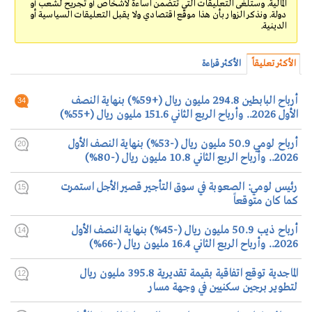
المالية. وستلغى التعليقات التي تتضمن اساءة لأشخاص أو تجريح لشعب أو
دولة. ونذكر الزوار بأن هذا موقع اقتصادي ولا يقبل التعليقات السياسية أو
الدينية.
الأكثر تعليقاً
الأكثر قراءة
أرباح البابطين 294.8 مليون ريال (+59%) بنهاية النصف
34
الأول 2026.. وأرباح الربع الثاني 151.6 مليون ريال (+55%)
أرباح لومي 50.9 مليون ريال (-53%) بنهاية النصف الأول
20
2026.. وأرباح الربع الثاني 10.8 مليون ريال (-80%)
رئيس لومي: الصعوبة في سوق التأجير قصير الأجل استمرت
15
كما كان متوقعاً
أرباح ذيب 50.9 مليون ريال (-45%) بنهاية النصف الأول
14
2026.. وأرباح الربع الثاني 16.4 مليون ريال (-66%)
الماجدية توقع اتفاقية بقيمة تقديرية 395.8 مليون ريال
12
لتطوير برجين سكنيين في وجهة مسار