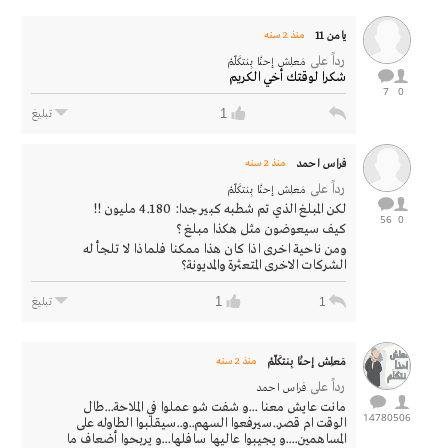
يامن 11
منذ 2 سنه
رداً على
مَعلِـش إحنْـا بِنتكَلّمْ
شكرا لوقتك أخي الكريم
7
0
1
تبليغ
فراس احمد
منذ 2 سنه
رداً على
مَعلِـش إحنْـا بِنتكَلّمْ
لكن المبلغ الذي تم شطبه كبير جدا: 4.180 مليون !!
56
0
كيف سيعوضون مثل هكذا مبلغ ؟
ومن ناحية اخرى اذا كان هذا ممكنا فلماذا لا تلجأ له
الشركات الاخرى المتعثرة والمديونة؟
1
1
تبليغ
مَعلِـش إحنْـا بِنتكَلّمْ
منذ 2 سنه
رداً على
فراس احمد
مانت عايش معنا ...و شفت شو عملوا في الملاحة...طال
14780
506
الوقت ام قصر..سيرفعوا السهم..و..سيقلبوا الطاوله على
المساهمين....و يجيبوا عاليها سافلها...و يربحوا أضعاف ما