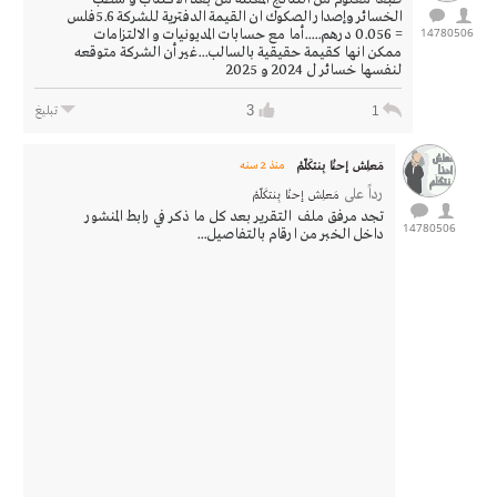
الخسائر وإصدار الصكوك ان القيمة الدفترية للشركة 5.6فلس
14780
506
= 0.056 درهم.....أما مع حسابات المديونيات و الالتزامات
ممكن انها كقيمة حقيقية بالسالب...غير أن الشركة متوقعه
لنفسها خسائر ل 2024 و 2025
3
1
تبليغ
مَعلِـش إحنْـا بِنتكَلّمْ
منذ 2 سنه
رداً على
مَعلِـش إحنْـا بِنتكَلّمْ
تجد مرفق ملف التقرير بعد كل ما ذكر في رابط المنشور
14780
506
داخل الخبر من ارقام بالتفاصيل...