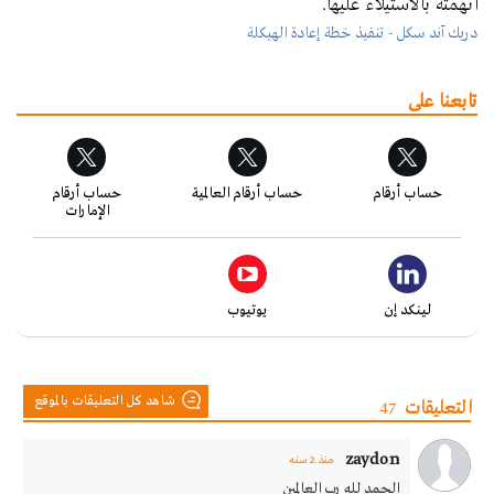
اتهمته بالاستيلاء عليها.
دريك آند سكل - تنفيذ خطة إعادة الهيكلة
تابعنا على
حساب أرقام
حساب أرقام العالمية
حساب أرقام
الإمارات
لينكد إن
يوتيوب
شاهد كل التعليقات بالموقع
التعليقات
47
zaydon
منذ 2 سنه
الحمد لله رب العالمين