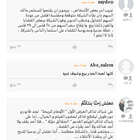
zaydon
منذ 2 سنه
غريب امر بعض الأشخاص ، يريدون ان يقنعوا المستثمر مالك
السهم بان بقاء الشركة متوقفة ومفلسة افضل من عودة
699
1
السهم للتداول وشطب الديون وفوز الشركة ببعض القضايا
والفوز بالمشاريع وارتفاع سعر السهم من ٢٥ فلس الى ٣٨ فلس
، خطة مدبرة ومدروسة للقضاء على استثمار الناس بالشركة ،
لماذا لا اعلم ؟
تبليغ
Abo_salem
منذ 2 سنه
كلها لعبه الحذر بيع وشوف غيره
23
0
تبليغ
مَعلِـش إحنْـا بِنتكَلّمْ
منذ 2 سنه
على شباك تذاكر العرض الأول " الأوهام المريحة" تجد طابور و
دور طويل ليقطع تذاكر لحضور الفيلم و الخيال....اما على
14780
506
شباك تذاكر الفيلم القديم " الحقائق مؤلمة " ...فلا أحد يقف ولا
أحد هنالك ولا أحد يقراء عن القصة...
....مختصر قتنا...بالمشكلة معظمنا .. أننا نفضل أن يدمرنا المديح
على أن ينقذنا الأنتقاد .....