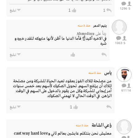
1296
5
1
1
تبليغ
يتيم الدهر
منذ 2 سنه
رداً على
Ahmedinu
في الاخره أكيد☝️ فأما الدنيا ما أظن لأنها متروكه للقدر خيره و
1063
5
شره
تبليغ
ياس
منذ 2 سنه
من مصلحة الملاك الفوز بعقود تعيد الحياة للشركة ومن مصلحة
الملاك أن يرتفع السهم. تحويل الصكوك لأسهم بعد خمس سنوات
611
14
أمر إيجابي للشركة وكل من يقوم بالدخول على السهم في الوقت
الراهن. في الوقت الحالي لا تهمني الصكوك.
1
تبليغ
راعي الشامة
منذ 2 سنه
معليش نحن بنتكلم عايشين بعالم ثاني وcast way hard love