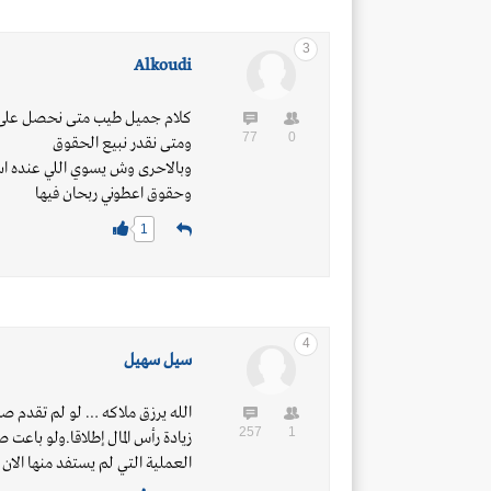
3
Alkoudi
كلام جميل طيب متى نحصل على اس
77
0
ومتى نقدر نبيع الحقوق
وبالاحرى وش يسوي اللي عنده اسه
وحقوق اعطوني ربحان فيها
1
4
سيل سهيل
الله يرزق ملاكه … لو لم تقدم صاف
257
1
زيادة رأس المال إطلاقا.ولو باعت 
العملية التي لم يستفد منها الان الا مدير الاكتتا