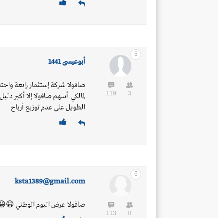
5
أبوعيسى 1441
صافولا شركة إستثمار رائعة واحتف
119
3
لمالكي أسهم صافولا إلا أكبر د
الطويل على عدم توزيع أرباح
6
ksta1389@gmail.com
صافولا عرض اليوم الوطني 😀
113
0