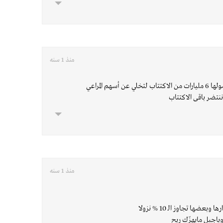
منذ 1 سنه
صافولا حدده شرط مهم وهو حصولها 6 مليارات من الاكتتاب لتخلي عن أسهم المراعي
ننتضر باقى الاكتتاب
منذ 1 سنه
ا تجاوز الــ 10 % نزولا
اجبل مايهزّك ريح