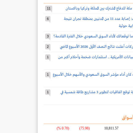
مكة للدفاع المشترك بين المملكة وتركيا وباكستان
11
قوات التحالف: إصابة عدد 11 من المدنيين بمنطقة نجران نتيجة
6
بية حوثية
ا توقعاتك لأداء السوق السعودي خلال الفترة القادمة؟
3
2
بيانات الأمريكية .. استثمارات ضخمة وأحلام أكبر من
1
كان أداء مؤشر السوق السعودي والأسهم خلال الأسبوع
1
شركة سعودية توقع اتفاقيات لتطوير 3 مشاريع طاقة شمسية في
1
سواق
(0.70 %)
(75.98)
10,811.57