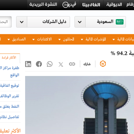
السعودية
يانات المالية
المؤشرات المالية
المحللون
الاكتتابات
الصناديق
ا
 %
الأكثر قراءة
شارك
طفرة مراكز ال
الواقع
توقيع اتفاقية 
تقرير الوظائ
النفط يغلق مر
تفاصيل نظام إ
الأكثر تعليقا