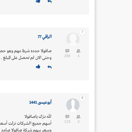
7
الراقي 77
286
4
وحتى الان لم تحصل على المبلغ . 
8
أبوعيسى 1441
للّه درّك ياصافولا
119
3
أسهم جميع الشركات نزلت أسعارها وبعضه
وسعر سهم شركة صافولا صامد وي