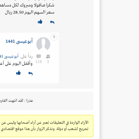
شكرا صافولا ومبروك لكل مساهم 
سعر السهم اليوم 28.50 ريال
9
أبوعيسى 1441
رداً على
أبوعيسى 1441
119
3
وأقفل اليوم على أعلى سعر يومي 28.60 
عذرا : لقد انتهت الفتره
الآراء الواردة في التعليقات تعبر عن آراء أصحابها وليس عن 
تجريح لشعب أو دولة. ونذكر الزوار بأن هذا موقع اقتصادي ولا