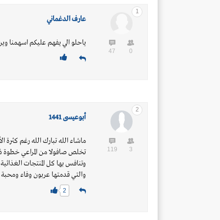
1
عارف الدغماني
ياحلو الي يفهم عليكم اسهمنا وين
47
0
2
أبوعيسى 1441
ماشاء الله تبارك الله رغم كثرة ا
119
3
تخلص صافولا من المراعي خطوة ذك
وتنافس بها كل المنتجات الغذائية 
والتي قدمتها عربون وفاء ومحبة 
2