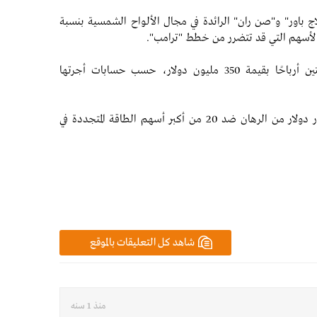
 باور" و"صن ران" الرائدة في مجال الألواح الشمسية بنسبة
وبالتالي ولد الرهان ضد أسهم الشركتين الأمريكيتين أرباحًا بقيمة 350 مليون دولار، حسب حسابات أجرتها
وبشكل إجمالي، ربحت الصناديق أكثر من 1.2 مليار دولار من الرهان ضد 20 من أكبر أسهم الطاقة المتجددة في
شاهد كل التعليقات بالموقع
منذ 1 سنه