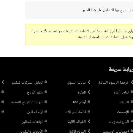
 المسموح بها للتعليق على هذا الخبر
رأي بوابة أرقام المالية. وستلغى التعليقات التي تتضمن اساءة لأشخاص أو
 يقبل التعليقات السياسية أو الدينية.
وابط سريعة
خريطة الرسوم البيانية
بيانات السوق
تحليل الشركات المتقدم
تقارير أرقام
المفكرة
مكرر الأرباح
البنوك
أرقام 100
توزيعات الارباح النقدية
الإسمنت
قائمة كبار الملاك
آراء المحللين
البتروكيماويات
القوائم المالية
توقعات المحللين
إحصائيات الإسمنت
النتائج المالية
الأبحاث والتقارير