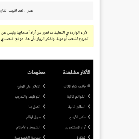
عذرا : لقد انتهت الفتره
الآراء الواردة في التعليقات تعبر عن آراء أصحابها وليس عن 
تجريح لشعب أو دولة. ونذكر الزوار بأن هذا موقع اقتصادي ولا
الأكثر مشاهدة
معلومات
ر
قائمة كبار الملاك
الاعلان على الموقع
القوائم المالية
التوظيف والتدريب
النتائج المالية
اتصل بنا
مكرر الأرباح
حول ارقام
آراء المستثمرين
الشروط والأحكام
المفكرة
سياسة الخصوصية