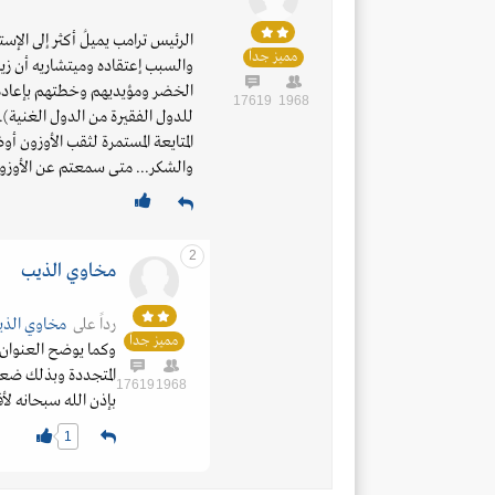
الرئيس ترامب يميلُ أكثر إلى الإستث
مميز جداً
والسبب إعتقاده وميتشاريه أن زيا
الخضر ومؤيديهم وخطتهم بإعادة تو
17619
1968
للدول الفقيرة من الدول الغنية).
المتايعة المستمرة لثقب الأوزون 
والشكر... متى سمعتم عن الأوزون
2
مـخـاوي الـذيــب
رداً على
مـخـاوي الـذيـ
مميز جداً
وكما يوضح العنوان 
المتجددة وبذلك ضعف
17619
1968
بإذن الله سبحانه لأ
1