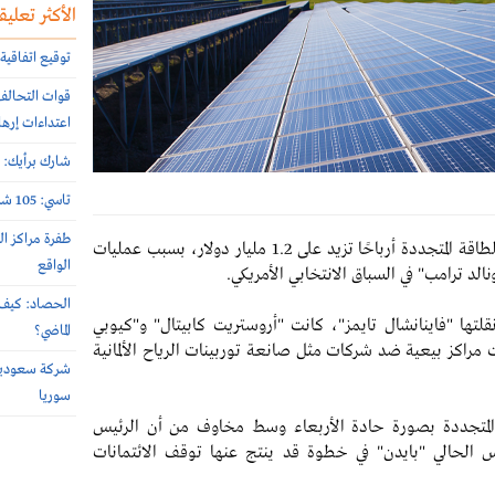
الأكثر تعليقا
توقيع اتفاقية 
اعتداءات إرها
شارك برأيك: م
تاسي: 105 شركات أعلنت نتائج النصف الأول 2026 الأسبوع الماضي
طفرة مراكز ال
جنى المستثمرون الذين يراهنون ضد أسهم شركات الطاقة المتجددة أرباحًا تزيد على 1.2 مليار دولار، بسبب عمليات
الواقع
الد ترامب" في السباق الانتخابي الأمريكي.
الحصاد: كيف 
ها "فاينانشال تايمز"، كانت "أروستريت كابيتال" و"كيوبي
الماضي؟
راكز بيعية ضد شركات مثل صانعة توربينات الرياح الألمانية
سوريا
 المتجددة بصورة حادة الأربعاء وسط مخاوف من أن الرئيس
س الحالي "بايدن" في خطوة قد ينتج عنها توقف الائتمانات