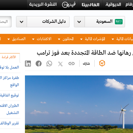
السعودية
يانات المالية
المؤشرات المالية
المحللون
الاكتتابات
الصناديق
ا
الأكثر قراءة
شارك
العمل بلا توق
طفرة مراكز ال
الواقع
توقيع اتفاقية 
الطيران الاق
التشغيل
تقرير الوظائ