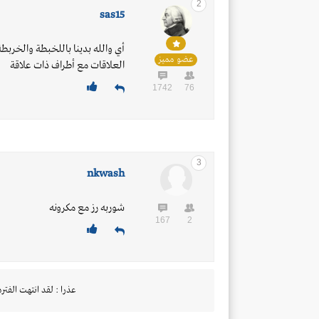
2
sas15
أي والله بدينا باللخبطة والخربط
عضو مميز
العلاقات مع أطراف ذات علاقة
1742
76
3
nkwash
شوربه رز مع مكرونه
167
2
عذرا : لقد انتهت الفتره