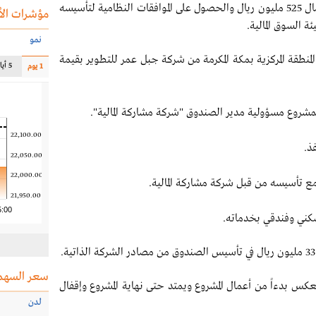
- الاستثمار في تأسيس صندوق تطوير عقاري برأس مال 525 مليون ريال والحصول على الموافقات النظامية لتأسيسه
مؤشرات الأ
 السوق المالية.
نمو
بمساحة 3881 متراً مربعاً في المنطقة المركزية بمكة المكرمة من شركة جبل عمر للتطوير بقيمة
5 أيام
1 يوم
مشروع مسؤولية مدير الصندوق "شركة مشاركة المالية".
22,100.00
ذ.
22,050.00
22,000.00
مع تأسيسه من قبل شركة مشاركة المالية.
21,950.00
5:00
كني وفندقي بخدماته.
سعر السهم
نعكس بدءاً من أعمال المشروع ويمتد حتى نهاية المشروع وإقفال
لدن