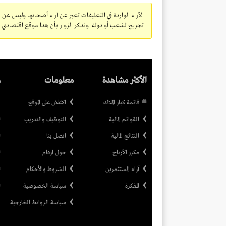
الآراء الواردة في التعليقات تعبر عن آراء أصحابها وليس عن 
تجريح لشعب أو دولة. ونذكر الزوار بأن هذا موقع اقتصادي ولا
الأكثر مشاهدة
معلومات
ر
قائمة كبار الملاك
الاعلان على الموقع
القوائم المالية
التوظيف والتدريب
النتائج المالية
اتصل بنا
مكرر الأرباح
حول ارقام
آراء المستثمرين
الشروط والأحكام
المفكرة
سياسة الخصوصية
سياسة الروابط الخارجية