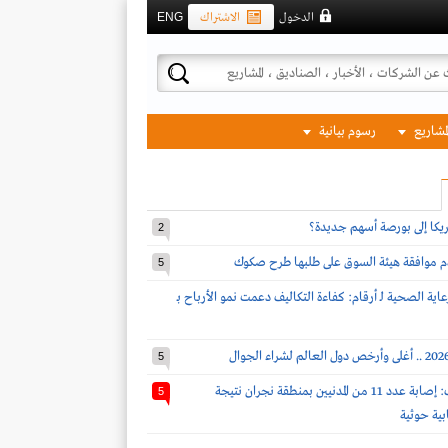
الدخول
الاشتراك
ENG
لمشاريع
رسوم بيانية
مريكا إلى بورصة أسهم جديدة؟
2
دم موافقة هيئة السوق على طلبها طرح صكوك
5
اية الصحية لـ أرقام: كفاءة التكاليف دعمت نمو الأرباح بـ
5
قوات التحالف: إصابة عدد 11 من المدنيين بمنطقة نجران نتيجة
5
بية حوثية