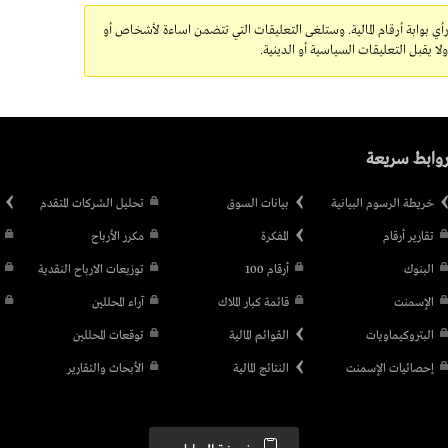
رأي بوابة أرقام المالية. وستلغى التعليقات التي تتضمن اساءة لأشخاص أو
 يقبل التعليقات السياسية أو الدينية.
وابط سريعة
خريطة الرسوم البيانية
بيانات السوق
تحليل الشركات المتقدم
تقارير أرقام
المفكرة
مكرر الأرباح
البنوك
أرقام 100
توزيعات الارباح النقدية
الإسمنت
قائمة كبار الملاك
آراء المحللين
البتروكيماويات
القوائم المالية
توقعات المحللين
إحصائيات الإسمنت
النتائج المالية
الأبحاث والتقارير