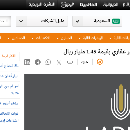
السعودية
يانات المالية
المؤشرات المالية
المحللون
الاكتتابات
الصناديق
ا
ة 1.45 مليار ريال
الأكثر قراءة
شارك
لماذا تحتاج أ
ميار تُعلن ع
اس ام سي للرع
24 %
مؤشر أيفون 2026 .. أغلى وأرخص دول العالم لشراء الجوال
اعتداءات إرها