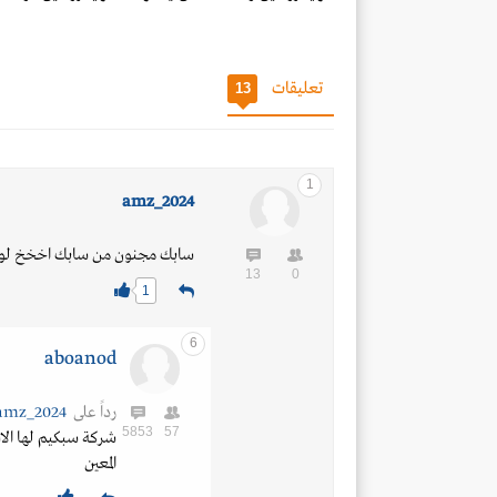
تعليقات
13
1
amz_2024
سابك مجنون من سابك اخخخ لو 
13
0
1
6
aboanod
رداً على
amz_2024
5853
57
شركة سبكيم لها الاسبق
المعين