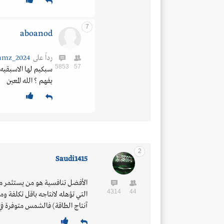
7
aboanod
رداً على
amz_2024
5853
57
سبكيم لها الاسبقيه 
يفهم ؟ الله المعين
2
Saudi1415
الأفضل تنافسية هو من يستثمر من
4314
44
التي تؤهله لانتاجه باقل تكلفة و
آنتاج الطاقة) فالشمس متوفرة في