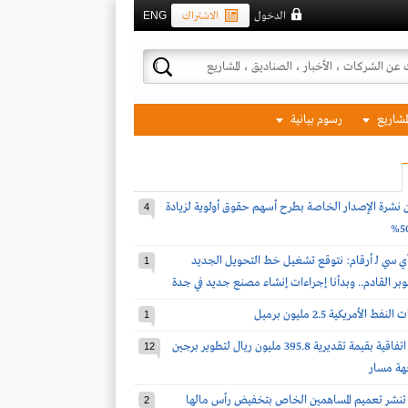
الدخول
الاشتراك
ENG
لمشاريع
رسوم بيانية
 نشرة الإصدار الخاصة بطرح أسهم حقوق أولوية لزيادة
4
ي سي لـ أرقام: نتوقع تشغيل خط التحويل الجديد
1
كتوبر القادم.. وبدأنا إجراءات إنشاء مصنع جديد في جدة
 الأمريكية 2.5 مليون برميل
1
الماجدية توقع اتفاقية بقيمة تقديرية 395.8 مليون ريال لتطوير برجين
12
هة مسار
ة تنشر تعميم المساهمين الخاص بتخفيض رأس مالها
2