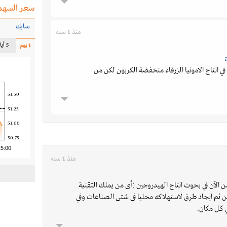
سعر السهم
سابك
منذ 1 سنه
5 أيام
1 يوم
في انتاج الامونيا الزرقاء منخفضة الكربون لكن من
51.50
51.25
51.00
50.75
15:00
منذ 1 سنه
 الآن في بحوث انتاج الهيدروجين (أى من يملك التقنية
من ثم ايجاد طرق لاستهلاكه محليا في شتى الصناعات وفي
 كل مكان.