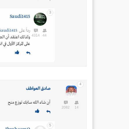
3
Saudi1415
رداً على
Saudi1415
4314
44
ولذلك اعتقد أن الصي
على المركز الأول في 
4
صادق العواطف
أن شاء الله سابك توزع منح
2082
14
5