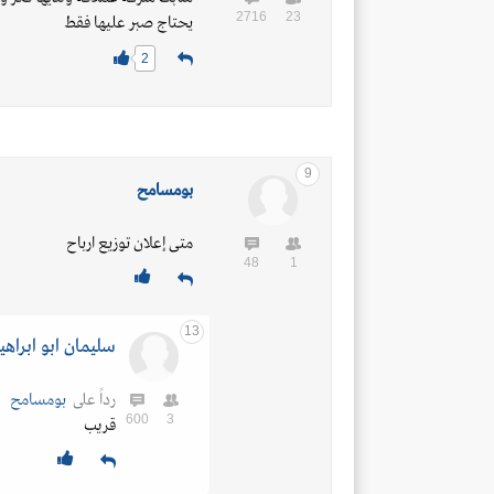
2716
23
يحتاج صبر عليها فقط
2
9
بومسامح
متى إعلان توزيع ارباح
48
1
13
سليمان ابو ابراهي
رداً على
بومسامح
600
3
قريب