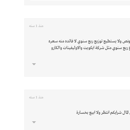
منذ 1 سنه
 ريال او ريال ونص ولا يستطيع توزيع ربع سنوي لا فائده منه سعره
وزع ربع سنوي مثل شركة ايكويت والاوليفينات والكارو
منذ 1 سنه