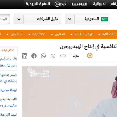
السعودية
يانات المالية
المؤشرات المالية
المحللون
الاكتتابات
الصناديق
ا
افسية في إنتاج الهيدروجين
الأكثر قراءة
شارك
الأسماك تُعلن
رأس المال بـ 500%
رئيس يو سي آ
بالمملكة في أ
ارتفاع مخزونات النفط
سكنيين في وج
تبوك الزراعي