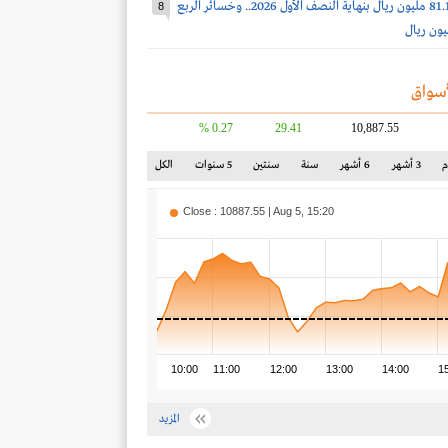
أرباح مرافق 81.1 مليون ريال بنهاية النصف الأول 2026.. وخسائر الربع
8
سواق
0.27 %
29.41
10,887.55
3 أشهر
6 أشهر
سنة
سنتين
5 سنوات
الكل
Close : 10887.55 | Aug 5, 15:20
10:00
11:00
12:00
13:00
14:00
1
المزيد