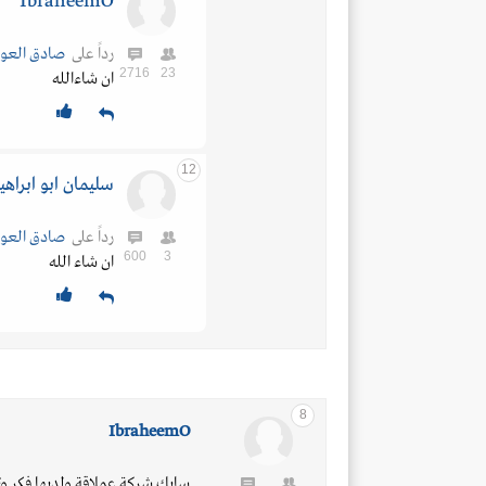
IbraheemO
رداً على
صادق العو
2716
23
ان شاءالله
12
سليمان ابو ابراهي
رداً على
صادق العو
600
3
ان شاء الله
8
IbraheemO
سابك شركة عملاقة ولديها فكر وث