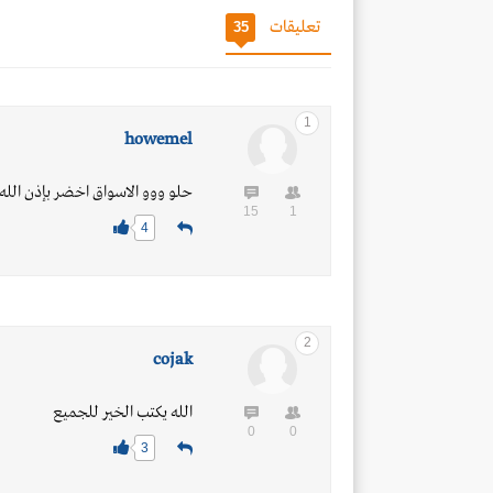
تعليقات
35
1
howemel
حلو ووو الاسواق اخضر بإذن الله
15
1
4
2
cojak
الله يكتب الخير للجميع
0
0
3