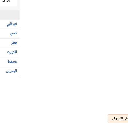
15:00
أبو ظبي
تاسي
قطر
الكويت
مسقط
البحرين
طي الفيدرالي