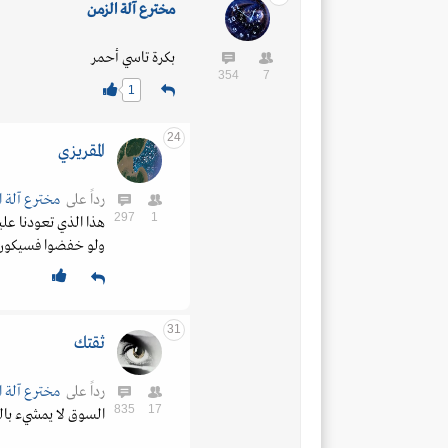
مخترع آلة الزمن
بكرة تاسي أحمر
354
7
1
24
المقريزي
رداً على
مخترع آلة ا
297
1
ولو خفضوا فسيكون أ
31
ثقتك
رداً على
مخترع آلة ا
835
17
السوق لا يمشيء با