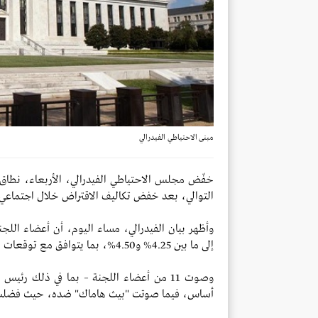
مبنى الاحتياطي الفيدرالي
التوالي، بعد خفض تكاليف الاقتراض خلال اجتماعي سبتمبر (50 نقطة أساس) ونوفمبر (
وأظهر بيان الفيدرالي، مساء اليوم، أن أعضاء اللجن
إلى ما بين 4.25% و4.50%، بما يتوافق مع توقعات الأسواق التي رجحت خفضها بمقدار 25 نقطة أساس.
أساس، فيما صوتت "بيث هاماك" ضده، حيث فضلت تثبيت النط