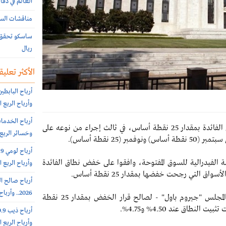
العالم في دقا
مناقشات السوق ا
ريال
الأكثر تعليقا
وأرباح الربع الثاني 151.6 مليون
خفّض مجلس الاحتياطي الفيدرالي، الأربعاء، نطاق الفائدة بمقدار 25 نقطة أساس، في ثالث إجراء من نوعه على
وخسائر الربع الثاني 56.6
25 نقطة أساس).
ة الفيدرالية للسوق المفتوحة، وافقوا على خفض نطاق الفائدة
وأرباح الربع الثاني 10.8 مليون
2026.. وأرباح الربع الثانى 6.4 مليون ريال (-64%)
وصوت 11 من أعضاء اللجنة – بما في ذلك رئيس المجلس "جيروم باول" - لصالح قرار الخفض بمقدار 25 نقطة
اق عند 4.50% و4.75%.
وأرباح الربع الثاني 16.4 مليون