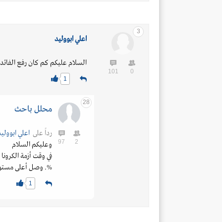
3
اعلي ابووليد
السلام عليكم كم كان رفع الفائده 
101
0
1
28
محلل باحث
رداً على
اعلي ابووليد
97
2
وعليكم السلام
%. وصل أعلى مستوياته بداي
1