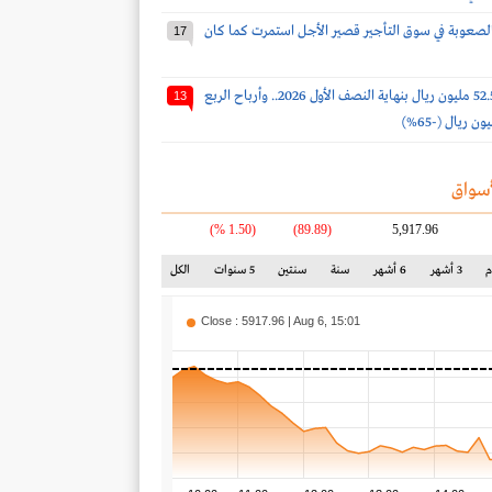
لصعوبة في سوق التأجير قصير الأجل استمرت كما كان
17
أرباح الدواء 52.5 مليون ريال بنهاية النصف الأول 2026.. وأرباح الربع
13
سواق
(1.50 %)
(89.89)
5,917.96
3 أشهر
6 أشهر
سنة
سنتين
5 سنوات
الكل
Close : 5917.96 | Aug 6, 15:01