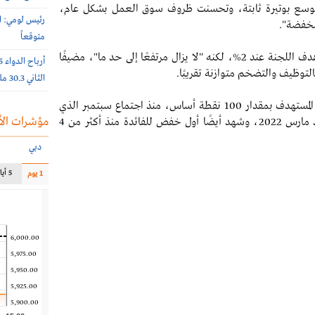
التوسع بوتيرة ثابتة، وتحسنت ظروف سوق العمل بشكل عام،
رئيس لومي: ا
نخفضة".
متوقعاً
وأشار إلى إحراز تقدمٍ في كبح التضخم وإعادته إلى هدف اللجنة عند 2%، لكنه "لا يزال مرتفعًا إلى حد ما"، مضيفًا
التوظيف والتضخم متوازنة تقريبًا.
الثاني 30.3 مليون ريال (-65%)
وبذلك، يكون صناع السياسة خفضوا نطاق الفائدة المستهدف بمقدار 100 نقطة أساس، منذ اجتماع سبتمبر الذي
مؤشرات الأ
شهد نهاية دورة التشديد النقدي التي استمرت منذ مارس 2022، وشهد أيضًا أول خفض للفائدة منذ أكثر من 4
دبي
5 أيام
1 يوم
6,000.00
5,975.00
5,950.00
5,925.00
5,900.00