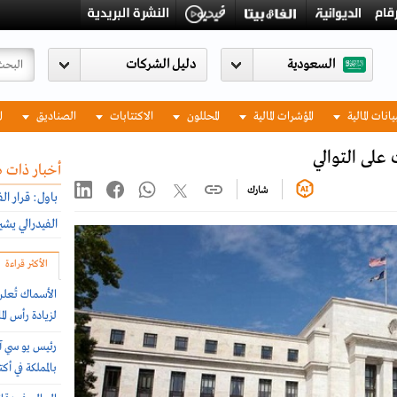
السعودية
يانات المالية
المؤشرات المالية
المحللون
الاكتتابات
الصناديق
ا
 على التوالي
أخبار ذات 
شارك
باول: قرار ال
الفيدرالي يش
الأكثر قراءة
الأسماك تُعل
لزيادة رأس المال بـ
رئيس يو سي آ
بالمملكة في أ