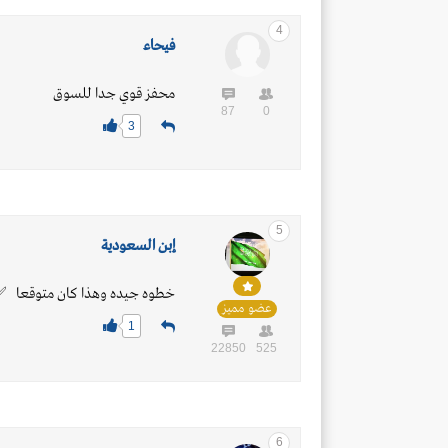
4
فيحاء
محفز قوي جدا للسوق
87
0
3
5
إبن السعودية
خطوه جيده وهذا كان متوقعا
عضو مميز
1
22850
525
6