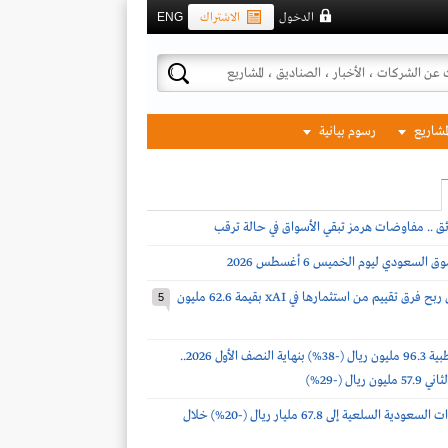
الدخول
الاشتراك
ENG
لمشاريع
رسوم بيانية
ئق .. مفاوضات هرمز تبقي الأسواق في حالة ترقب
لسعودي ليوم الخميس 6 أغسطس 2026
ساسكو تحقق ربح فرق تقييم من استثمارها في xAI بقيمة 62.6 مليون
5
أرباح فقيه الطبية 96.3 مليون ريال (-38%) بنهاية النصف الأول 2026..
 ريال (-29%)
انخفاض واردات السعودية السلعية إلى 67.8 مليار ريال (-20%) خلال