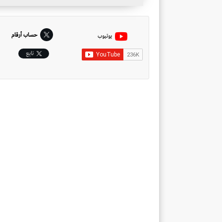
حساب أرقام
يوتيوب
تابِع