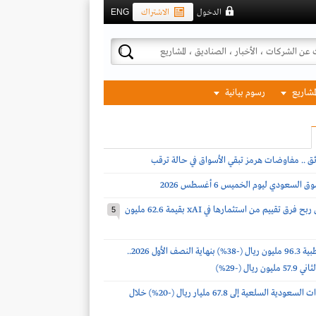
الدخول
الاشتراك
ENG
لمشاريع
رسوم بيانية
ئق .. مفاوضات هرمز تبقي الأسواق في حالة ترقب
لسعودي ليوم الخميس 6 أغسطس 2026
ساسكو تحقق ربح فرق تقييم من استثمارها في xAI بقيمة 62.6 مليون
5
أرباح فقيه الطبية 96.3 مليون ريال (-38%) بنهاية النصف الأول 2026..
 ريال (-29%)
انخفاض واردات السعودية السلعية إلى 67.8 مليار ريال (-20%) خلال