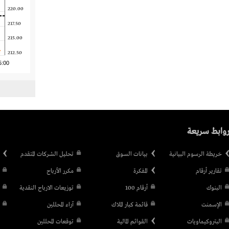
220.00
217.50
215.00
212.50
5:00
وابط سريعة
خريطة الرسوم البيانية
بيانات السوق
تحليل الشركات المتقدم
تقارير أرقام
المفكرة
مكرر الأرباح
البنوك
أرقام 100
توزيعات الارباح النقدية
الإسمنت
قائمة كبار الملاك
آراء المحللين
البتروكيماويات
القوائم المالية
توقعات المحللين