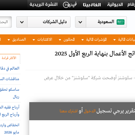
السعودية
يانات المالية
المؤشرات المالية
المحللون
الاكتتابات
الصناديق
ا
لأعمال بنهاية الربع الأول 2025
الأكثر قراءة
العالم في دقا
ات - سلوشنز أوضحت شركة "سلوشنز" من خلال عرض
مناقشات السوق ا
ريال
لتقرير يرجي تسجيل
أو
الدخول
اشترك معنا
وأرباح الربع الثاني 57.9 مليون
مايو 2026