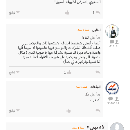
السنوي المتعرض لظروف السوق!
1
تبليغ
المقاول
منذ 1 سنه
رداً على
المقاول
أيضا - أتمنى شخصيا ايقاف الاستحواذات والتركيز على
411
8
صلب أنشطة الشركات والتوسع فيها عاموديا لا سيما أنها
واعدة وبناء ميزة تنافسية لشركة مهارة طويلة المدى (مثال:
مصرف الراجحي وتركيزه على شريحة الافراد أعطاه ميزة
تنافسية وتركيز عالي جداً).
1
تبليغ
اتجاهات
منذ 1 سنه
رداً على
فأل
أشكرك.
3546
141
تبليغ
الأكاديمي ١١
منذ 1 سنه