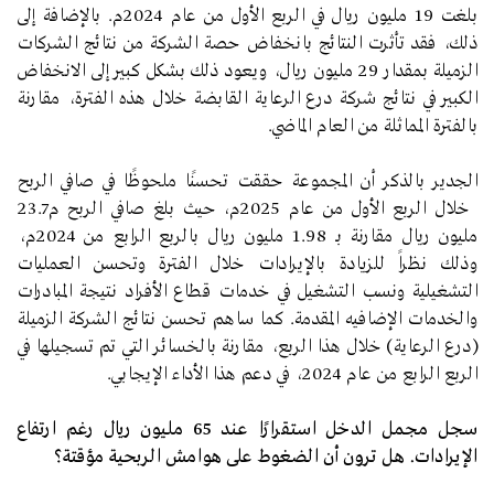
بلغت 19 مليون ريال في الربع الأول من عام 2024م. بالإضافة إلى
ذلك، فقد تأثرت النتائج بانخفاض حصة الشركة من نتائج الشركات
الزميلة بمقدار 29 مليون ريال، ويعود ذلك بشكل كبير إلى الانخفاض
الكبير في نتائج شركة درع الرعاية القابضة خلال هذه الفترة، مقارنة
بالفترة المماثلة من العام الماضي.
الجدير بالذكر أن المجموعة حققت تحسنًا ملحوظًا في صافي الربح
خلال الربع الأول من عام 2025م، حيث بلغ صافي الربح م23.7
مليون ريال مقارنة بـ 1.98 مليون ريال بالربع الرابع من 2024م،
وذلك نظراً للزيادة بالإيرادات خلال الفترة وتحسن العمليات
التشغيلية ونسب التشغيل في خدمات قطاع الأفراد نتيجة المبادرات
والخدمات الإضافيه المقدمة. كما ساهم تحسن نتائج الشركة الزميلة
(درع الرعاية) خلال هذا الربع، مقارنة بالخسائر التي تم تسجيلها في
الربع الرابع من عام 2024، في دعم هذا الأداء الإيجابي.
سجل مجمل الدخل استقرارًا عند 65 مليون ريال رغم ارتفاع
الإيرادات. هل ترون أن الضغوط على هوامش الربحية مؤقتة؟