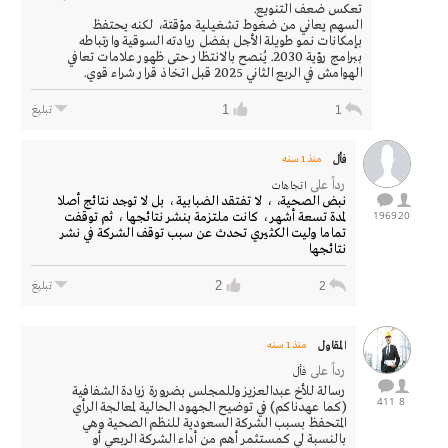
تعكس ضعف التنويع.
السهم يعاني من ضغوط تشغيلية مؤقتة، لكنه يحتفظ
بإمكانات نمو طويلة الأجل بفضل ريادته السوقية وارتباطه
ببرامج رؤية 2030. يُنصح بالانتظار حتى ظهور علامات تعافي
الهوامش في الربع الثاني 2025 قبل اتخاذ قرار شراء قوي.
1
1
تبليغ
فأل
منذ 1 سنه
رداً على
اتجاهات
نبض الصحية، ، لا تفتقد الضبابية ، بل لا توجد نتائج أصلا
1969
20
لمدة تسعة أشهر ، كانت ملتزمة بنشر نتائجها ، ثم توقفت
تماما وليت الكثيري تحدث عن سبب توقف الشركة في نشر
نتائجها
2
2
تبليغ
المقاول
منذ 1 سنه
رداً على
فأل
رسالة للأخ عبدالعزيز وللمجلس بضرورة زيادة الشفافية
411
8
(كما عهدناكم) في توضيح الجهود الحالية لمعالجة الرأي
المتحفظ بسبب الشركة السعودية للنظم الصحية وهي
بالنسبة لي كمستثمر أهم من أداء الشركة الربعي أو