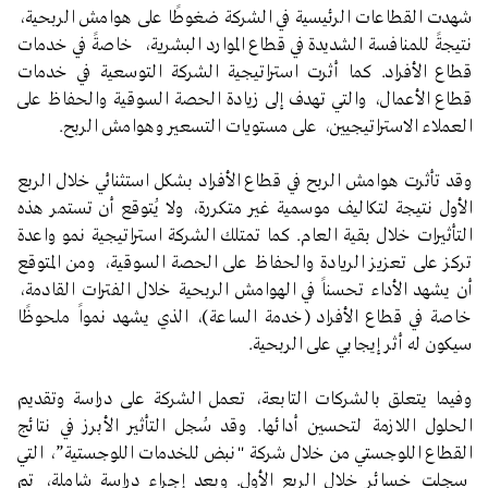
شهدت القطاعات الرئيسية في الشركة ضغوطًا على هوامش الربحية،
نتيجةً للمنافسة الشديدة في قطاع الموارد البشرية، خاصةً في خدمات
قطاع الأفراد. كما أثرت استراتيجية الشركة التوسعية في خدمات
قطاع الأعمال، والتي تهدف إلى زيادة الحصة السوقية والحفاظ على
العملاء الاستراتيجيين، على مستويات التسعير وهوامش الربح.
وقد تأثرت هوامش الربح في قطاع الأفراد بشكل استثنائي خلال الربع
الأول نتيجة لتكاليف موسمية غير متكررة، ولا يُتوقع أن تستمر هذه
التأثيرات خلال بقية العام. كما تمتلك الشركة استراتيجية نمو واعدة
تركز على تعزيز الريادة والحفاظ على الحصة السوقية، ومن المتوقع
أن يشهد الأداء تحسناً في الهوامش الربحية خلال الفترات القادمة،
خاصة في قطاع الأفراد (خدمة الساعة)، الذي يشهد نمواً ملحوظًا
سيكون له أثر إيجابي على الربحية.
وفيما يتعلق بالشركات التابعة، تعمل الشركة على دراسة وتقديم
الحلول اللازمة لتحسين أدائها. وقد سُجل التأثير الأبرز في نتائج
القطاع اللوجستي من خلال شركة "نبض للخدمات اللوجستية”، التي
سجلت خسائر خلال الربع الأول. وبعد إجراء دراسة شاملة، تم