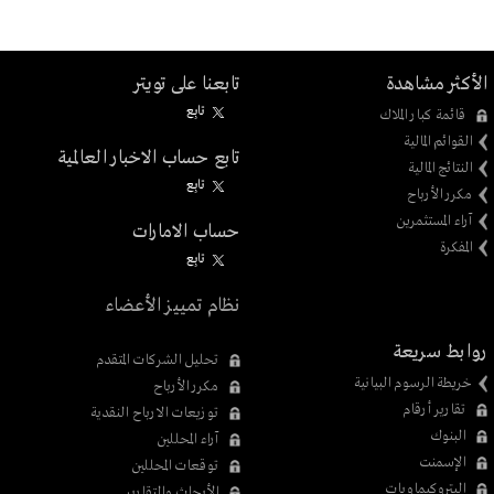
الأكثر مشاهدة
تابعنا على تويتر
تابِع
قائمة كبار الملاك
القوائم المالية
تابع حساب الاخبار العالمية
النتائج المالية
تابِع
مكرر الأرباح
آراء المستثمرين
حساب الامارات
المفكرة
تابِع
نظام تمييز الأعضاء
روابط سريعة
تحليل الشركات المتقدم
خريطة الرسوم البيانية
مكرر الأرباح
تقارير أرقام
توزيعات الارباح النقدية
البنوك
آراء المحللين
الإسمنت
توقعات المحللين
البتروكيماويات
الأبحاث والتقارير