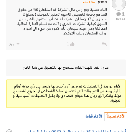
yms
منذ 1 سنه
اثناء عملية رفع راس مال الشركة تم استقطاع 6% من حقوق
المساهم بحجة تخصيص كاسهم تحفيز للموظف (بمبلغ 2
804
33
مليار ريال !) رغما ان الشركة اعلنت انها ستقوم بالشراء من
السوق كبقية الشركات الاخري وذلك مع تسلم الادارة الحالية
اعمالخا ومن حينه سبحان الله الامور من سيء الى اسواء
والله المستعان وعليه التوكلان
1
تبليغ
عذرا : لقد انتهت الفتره المسموح بها للتعليق على هذا الخبر
الآراء الواردة في التعليقات تعبر عن آراء أصحابها وليس عن رأي بوابة أرقام
المالية. وستلغى التعليقات التي تتضمن اساءة لأشخاص أو تجريح لشعب أو
دولة. ونذكر الزوار بأن هذا موقع اقتصادي ولا يقبل التعليقات السياسية أو
الدينية.
الأكثر تعليقاً
الأكثر قراءة
23