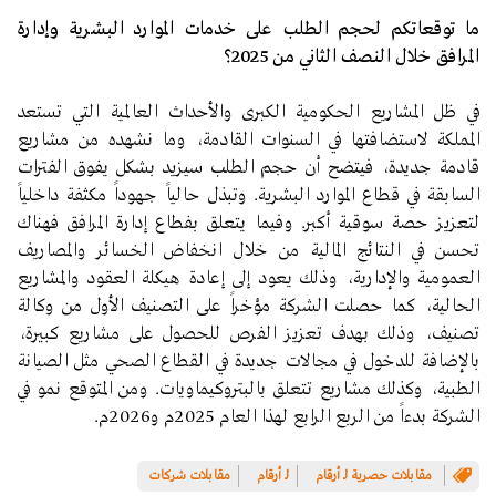
ما توقعاتكم لحجم الطلب على خدمات الموارد البشرية وإدارة
المرافق خلال النصف الثاني من 2025؟
في ظل المشاريع الحكومية الكبرى والأحداث العالمية التي تستعد
المملكة لاستضافتها في السنوات القادمة، وما نشهده من مشاريع
قادمة جديدة، فيتضح أن حجم الطلب سيزيد بشكل يفوق الفترات
السابقة في قطاع الموارد البشرية. وتبذل حالياً جهوداً مكثفة داخلياً
لتعزيز حصة سوقية أكبر. وفيما يتعلق بفطاع إدارة المرافق فهناك
تحسن في النتائج المالية من خلال انخفاض الخسائر والمصاريف
العمومية والإدارية، وذلك يعود إلى إعادة هيكلة العقود والمشاريع
الحالية، كما حصلت الشركة مؤخراً على التصنيف الأول من وكالة
تصنيف، وذلك بهدف تعزيز الفرص للحصول على مشاريع كبيرة،
بالإضافة للدخول في مجالات جديدة في القطاع الصحي مثل الصيانة
الطبية، وكذلك مشاريع تتعلق بالبتروكيماويات. ومن المتوقع نمو في
الشركة بدءاً من الربع الرابع لهذا العام 2025م و2026م.
مقابلات حصرية لـ أرقام
لـ أرقام
مقابلات شركات