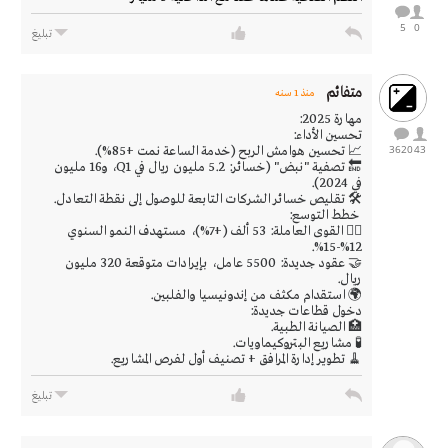
5
0
تبليغ
متفائم
منذ 1 سنه
مهارة 2025:
تحسين الأداء:
3620
43
📈 تحسين هوامش الربح (خدمة الساعة نمت +85%).
🔚 تصفية "نبض" (خسائر: 5.2 مليون ريال في Q1، و16 مليون
في 2024).
🛠️ تقليص خسائر الشركات التابعة للوصول إلى نقطة التعادل.
خطط التوسع:
👷‍♂️ القوى العاملة: 53 ألف (+7%)، مستهدف النمو السنوي
12%-15%.
🤝 عقود جديدة: 5500 عامل، بإيرادات متوقعة 320 مليون
ريال.
🌍 استقدام مكثف من إندونيسيا والفلبين.
دخول قطاعات جديدة:
🏥 الصيانة الطبية.
🧪 مشاريع البتروكيماويات.
🧹 تطوير إدارة المرافق + تصنيف أول لفرص المشاريع.
تبليغ