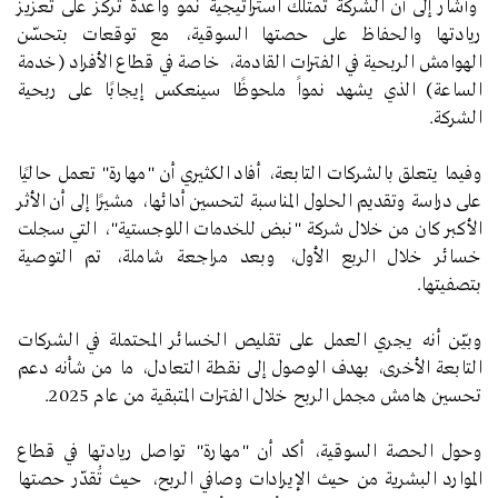
وأشار إلى أن الشركة تمتلك استراتيجية نمو واعدة تركز على تعزيز
ريادتها والحفاظ على حصتها السوقية، مع توقعات بتحسّن
الهوامش الربحية في الفترات القادمة، خاصة في قطاع الأفراد (خدمة
الساعة) الذي يشهد نمواً ملحوظًا سينعكس إيجابًا على ربحية
الشركة.
وفيما يتعلق بالشركات التابعة، أفاد الكثيري أن "مهارة" تعمل حاليًا
على دراسة وتقديم الحلول المناسبة لتحسين أدائها، مشيرًا إلى أن الأثر
الأكبر كان من خلال شركة "نبض للخدمات اللوجستية"، التي سجلت
خسائر خلال الربع الأول، وبعد مراجعة شاملة، تم التوصية
بتصفيتها.
وبيّـن أنه يجري العمل على تقليص الخسائر المحتملة في الشركات
التابعة الأخرى، بهدف الوصول إلى نقطة التعادل، ما من شأنه دعم
تحسين هامش مجمل الربح خلال الفترات المتبقية من عام 2025.
وحول الحصة السوقية، أكد أن "مهارة" تواصل ريادتها في قطاع
الموارد البشرية من حيث الإيرادات وصافي الربح، حيث تُقدّر حصتها