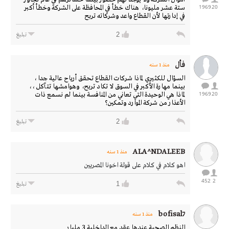
1969
20
ستة عشر مليونا، هناك خطأ في المحافظة على الشركة وخطأ أكبر
في إدارتها لأن القطاع واعد وشركاته تربح
2
تبليغ
فأل
منذ 1 سنه
السؤال للكثيري لماذا شركات القطاع تحقق أرياح عالية جدا ،
بينما مهارة الأكبر في السوق لا تكاد تربح، وهوامشها تتآكل ،،
1969
20
لماذا هي الوحيدة التي تعاني من المنافسة بينما لم نسمع ذات
الأعذار من شركة الموارد وتمكين؟
2
تبليغ
ALA^NDALEEB
منذ 1 سنه
اهو كلام في كلام على قولة اخونا المصريين
452
2
1
تبليغ
bofisal7
منذ 1 سنه
النظم الصحية عندها عقد مع الداخلية 3 مليار