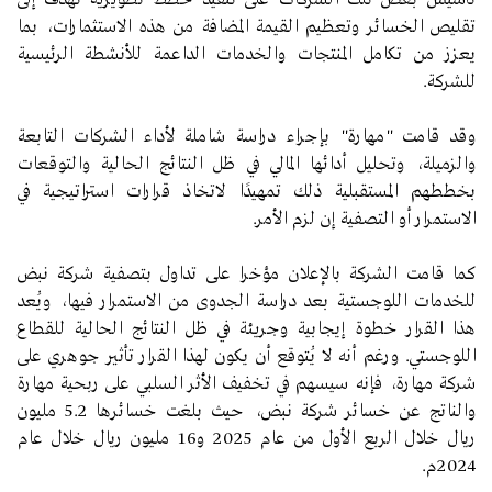
تقليص الخسائر وتعظيم القيمة المضافة من هذه الاستثمارات، بما
يعزز من تكامل المنتجات والخدمات الداعمة للأنشطة الرئيسية
للشركة.
وقد قامت "مهارة" بإجراء دراسة شاملة لأداء الشركات التابعة
والزميلة، وتحليل أدائها المالي في ظل النتائج الحالية والتوقعات
بخططهم المستقبلية ذلك تمهيدًا لاتخاذ قرارات استراتيجية في
الاستمرار أو التصفية إن لزم الأمر.
كما قامت الشركة بالإعلان مؤخرا على تداول بتصفية شركة نبض
للخدمات اللوجستية بعد دراسة الجدوى من الاستمرار فيها، ويُعد
هذا القرار خطوة إيجابية وجريئة في ظل النتائج الحالية للقطاع
اللوجستي. ورغم أنه لا يُتوقع أن يكون لهذا القرار تأثير جوهري على
شركة مهارة، فإنه سيسهم في تخفيف الأثر السلبي على ربحية مهارة
والناتج عن خسائر شركة نبض، حيث بلغت خسائرها 5.2 مليون
ريال خلال الربع الأول من عام 2025 و16 مليون ريال خلال عام
2024م.