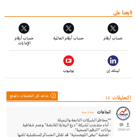
تابعنا على
حساب أرقام
حساب أرقام العالمية
حساب أرقام
الإمارات
لينكد إن
يوتيوب
شاهد كل التعليقات بالموقع
التعليقات
14
اتجاهات
منذ 1 سنه
**مخاطر الشركات التابعة والزميلة:
- أداء متذبذب لشركة "درع الرعاية القابضة" وعدم شفافية
3546
141
بيانات "النظم الصحية".
- تصفية "نبض اللوجستية" قد تقلل الخسائر المستقبلية لكنها