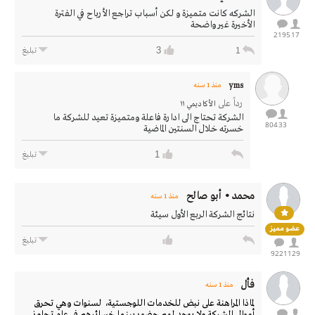
الشركه كانت متميزة و لكن أسباب تراجع الأرباح في الفترة
الأخيرة غير واضحة
2195
17
3
1
تبليغ
yms
منذ 1 سنه
رداً على
الأكاديمي ١١
الشركة تحتاج الى ادارة فاعلة ومتميزة تعيد للشركة ما
804
33
خسرته خلال السنتين الماضية
1
تبليغ
محمد • أبو صالح
منذ 1 سنه
نتائج الشركة الربع الأول سيئة
عضو مميز
تبليغ
9221
129
فأل
منذ 1 سنه
لماذا المراهنة على نبض للخدمات اللوجستية، لسنوات وهي تحرق
أموال الشركة ولا يوجد لهم حضور بينما خسائرهم في عام تجاوز