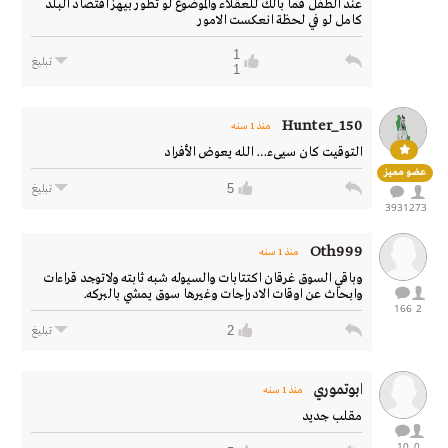
عند الطفل فما بالك للعقلاء والموضوع لو تطور بيهز اقتصاد البلد
كامل لو في لحظة انعكست الامور
1
تبليغ
1
Hunter_150
منذ 1 سنه
التوقيت كان سيىء… الله يعوض الأفراد
عضو مميز
5
تبليغ
3931
273
Oth999
منذ 1 سنه
وباقي السوق غرقان اكتتابات والسيوله شبه ثابته ولاتوجد قراءات
وابحاث عن اوقات الادراجات وغيرها سوق يمشي بالبركه.
166
2
2
تبليغ
ابوتموري
منذ 1 سنه
مقلب جديد
10
0