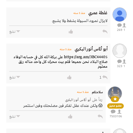
غلطة عمري
منذ 1 سنه
لايزال نمرود السيولة يشفط ولا يشبع.
269
1
تبليغ
أبو ألماس أنور البكري
منذ 1 سنه
https://arg.am/3BC44405 على بركة الله كل في حسابه الوفاء
صلاح البلاد نحن جميعا قلم بيت محرك كل واحد مناله رزق
323
1
معلوم
1
تبليغ
سلامتكم
منذ 1 سنه
رداً على
أبو ألماس أنور البكري
😱 ولكن عندك عقل تفكر فين مصلحتك وفين استثمر
عضو مميز
7503
106
تبليغ