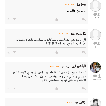
ksfve
منذ 1 سنه
توبه من هالنوبه
3
0
تبليغ
mroziq12
منذ 1 سنه
الي باعت هم الصناديق والشركات والهواميير والفرد مغلوب
على امره لكن في يوم راح ؟؟؟؟؟؟؟؟
1
0
تبليغ
الباشق ابن الوهاج
منذ 1 سنه
للاسف طرح المزيد من الاكتتابات وادراجها في هذي الاوضاع غير
طبيعي ويعطي صورة سلبية على السوق .. لابد من ايقاف
2059
45
الاكتتابات حتى نهاية السنة على الاقل
تبليغ
غالب 70
منذ 1 سنه