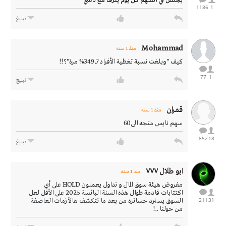
يجلس في السهم كل يوم ينزف مع تاسي
1186
1
تبليغ
Mohammad
منذ 1 سنه
كيف "وبلغت نسبة تغطية الأفراد 349.7% مرة"؟!!
77
1
تبليغ
قمران
منذ 1 سنه
سهم نايس متجه الى60
852
18
تبليغ
ابو طلال ٧٧٧
منذ 1 سنه
مفروض هيئة سوق المال و تداول يعملون HOLD على أي
اكتتابات قادمة طوال هذه السنة البائسة 2025 على الأقل لعل
211
31
السوق يسترد خسائره من بعد ما تتكشف هالأزمات العاصفة
من حولنا ..!