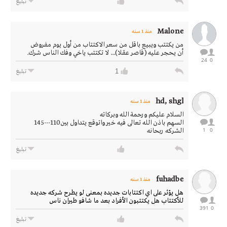
تبليغ
Malone
منذ 1 سنه
من يكتتب ويبيع باقل من سعر الاكتتاب من أول يوم مفروض
أن يحجر عليه (قاصر عقلا)... لا تكتتب ياخي وفك الناس شرك.
24
0
1
تبليغ
hd, shgl
منذ 1 سنه
السلام عليكم ورحمة الله وبركاته
السهم باذن الله تعالى فيه خير واتوقع يتداول بين110---145
1
0
الشركه ربحانه
تبليغ
fuhadbe
منذ 1 سنه
هل يؤثر على اي اكتتابات جديده بمعنى لو يطرح شركه جديده
للأكتتاب هل يكتتبون الأفراد بعد ما شافو طيران ناس
391
0
تبليغ