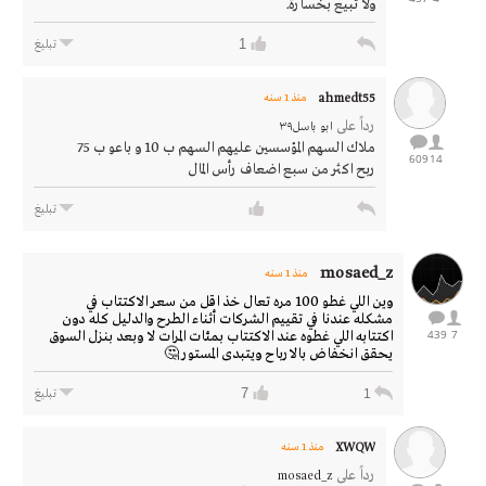
ولا تبيع بخسارة.
1
تبليغ
ahmedt55
منذ 1 سنه
رداً على
ابو باسل٣٩
ملاك السهم المؤسسين عليهم السهم ب 10 و باعو ب 75
609
14
ربح اكثر من سبع اضعاف رأس المال
تبليغ
mosaed_z
منذ 1 سنه
وين اللي غطو 100 مره تعال خذ اقل من سعر الاكتتاب في
مشكله عندنا في تقييم الشركات أثناء الطرح والدليل كله دون
439
7
اكتتابه اللي غطوه عند الاكتتاب بمئات المرات لا وبعد بنزل السوق
يحقق انخفاض بالارباح ويتبدى المستور 🤔
7
1
تبليغ
XWQW
منذ 1 سنه
رداً على
mosaed_z