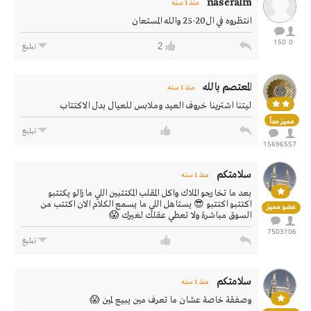
naseralm
منذ 1 سنه
انتظروه في ال20-25 والله المستعان
150
0
2
تبليغ
المعتصم بالله
منذ 1 سنه
ليتنا اشترينا خروف العيد وملابس للعيال بدل الاكتتاب
مميز جداً
تبليغ
15696
557
سلامتكم
منذ 1 سنه
بعد ما تخارجو الملاك واكل المقلب المكتتبين اللي مازالو يكتتبو
اكتتبو اكتتبو 😎 يستاهل اللي ما يسمع الكلام الان اكتتب من
عضو مميز
السوق مباشرة ولا تعطي عقلك لغيرك 😱
7503
106
تبليغ
سلامتكم
منذ 1 سنه
وصفقة خاصة عشان ما تعرف مين يبيع لمين 😱