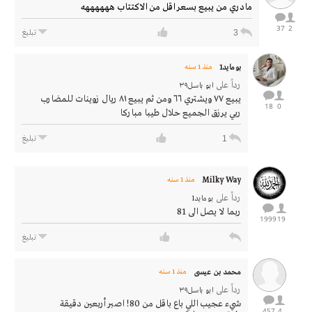
مادري من يبيع بسعر اقل من الاكتتاب ههههههه
37
2
3
تبليغ
بومايد1
منذ 1 سنه
رداً على
ابو باسل٣٩
يبيع ٧٧ ويشتري ٦٦ ومن ثم يبيع ٨١ ريال زوينات للمضارب
18
0
ربي يرزق الجميع حلال طيبا مباركا
1
تبليغ
Milky Way
منذ 1 سنه
رداً على
بومايد1
ربما لا يصل الى 81
1999
19
تبليغ
محمد بن عيسى
منذ 1 سنه
رداً على
ابو باسل٣٩
شيء عجيب اللي باع باقل من 80! اصبر أربعين دقيقة
457
4