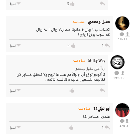
3
تبليغ
مقبل ومعدي
منذ 1 سنه
اكتتاب ب ١٠ ريال + علاوة اصدار ٧٠ ريال = ٨٠ ريال
كم سوف يوزع ارباح ؟
1021
15
2
1
تبليغ
Milky Way
منذ 1 سنه
رداً على
مقبل ومعدي
لا أتوقع توزع أرباح والأهم عساها تربح ولا تحقق خساير لان
1999
19
تكاليف التشغيل عاليه والمنافسه قائمه .
تبليغ
ابو تركي11
منذ 1 سنه
عندي احساس ١٠٤
470
3
1
تبليغ