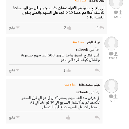
sa3oodi
منذ 1 سنه
الي باع بخسارة هم الأفراد عشان كذا نسبتهَم اقل من المؤسسات؛
للاسف أعطاهم حصة 20٪ اثرت على السهم واتمنى يبقون
125
0
النسبة 10٪
2
2
تبليغ
نواف البدر
منذ 1 سنه
رداً على
sa3oodi
قبل افتتاح السوق واحد عارض 500 الف سهم بسعر 76
226
13
وانشال كيف افراد اللي باعو
1
تبليغ
هيثم محمد ٤٤٤٤
منذ 1 سنه
رداً على
sa3oodi
في عرض ٥٠٠ الف سهم بسعر ٧٦ ريال هو الي نزل السعر
5
0
للاسف ثم بدأ النزول السريع الي ٦٧ ثم ارتد الي ٨٤
...مضاربات علي السهم ضاع فيها الصغار
تبليغ