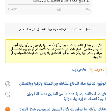
لان وضع حرب و خسائر والمتضرر المواطن المكتتب
تبليغ
عذرا : لقد انتهت الفتره المسموح بها للتعليق على هذا الخبر
الآراء الواردة في التعليقات تعبر عن آراء أصحابها وليس عن رأي بوابة أرقام
المالية. وستلغى التعليقات التي تتضمن اساءة لأشخاص أو تجريح لشعب أو
دولة. ونذكر الزوار بأن هذا موقع اقتصادي ولا يقبل التعليقات السياسية أو
الدينية.
الأكثر تعليقاً
الأكثر قراءة
توقيع اتفاقية مكة للدفاع المشترك بين المملكة وتركيا وباكستان
11
قوات التحالف: إصابة عدد 11 من المدنيين بمنطقة نجران
6
نتيجة اعتداءات إرهابية حوثية
شارك برأيك: ما توقعاتك لأداء السوق السعودي خلال الفترة
5