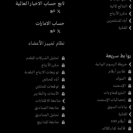
تابع حساب الاخبار العالمية
النتائج المالية
تابِع
مكرر الأرباح
آراء المستثمرين
حساب الامارات
المفكرة
تابِع
نظام تمييز الأعضاء
روابط سريعة
تحليل الشركات المتقدم
خريطة الرسوم البيانية
مكرر الأرباح
تقارير أرقام
توزيعات الارباح النقدية
البنوك
آراء المحللين
الإسمنت
توقعات المحللين
البتروكيماويات
الأبحاث والتقارير
إحصائيات الإسمنت
متابعة الاكتتابات
بيانات السوق
متابعة الصناديق
المفكرة
تحليل الصناديق
أرقام 100
متابعة المشاريع
قائمة كبار الملاك