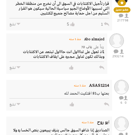
قرار تأجيل الاكتتابات في السوق الى أن نخرج من منطقة الخطر
التي تسببها الأوضاع الجيو سياسية الحالية سيكون هو القرار
عضو مميز
السليم من اجل حماية مصالح جميع المكتتبين.
2177
98
5
1
تبليغ
Abo almajed
منذ 1 سنه
رداً على
غالب 70
لماذ تعول على تدااااول انت حااااول تبتعد عن الاكتتابات
2932
14
وبذالك تكون تداول مجبره على ايقاف الاكتتابات
تبليغ
ASAS1214
منذ 1 سنه
بعتها ب81 افتكيت الحمد لله
6
0
تبليغ
ابو روح
منذ 1 سنه
الصناديق إذا شافو السوق جالس ينزف يبيعون بنص الخساره ولا