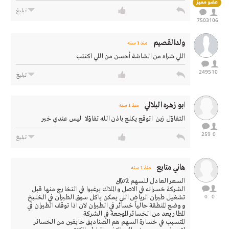
عضو مميز
تبليغ
7503
106
ولدالقصيم
منذ 1 سنه
اللي شراه من الشاشة أحسن من اللي اكتتب
2495
10
تبليغ
ابو زهره البلالي
منذ 1 سنه
التفاؤل زبن اتوقع يكلع باذن الله تفاؤلا ليس عندي خبر
259
0
تبليغ
هاني متابع
منذ 1 سنه
السعر العادل للسهم 72﷼
الشركة خسرانه في الاصل و الملاك يرغبوا في التخارج منها قبل
0
0
تشغيل طيران الرياض اللي يمكن ياكل سوق الطيران في الخليخ
و وضع المنطقة حالياً خسائر في الطيران لان اذا توقف الطيران في
المطار يعد من الخسائر الموجعة في الشركة
المتسبب في خسارة السهم هم الصناديق خايفين من الخسائر