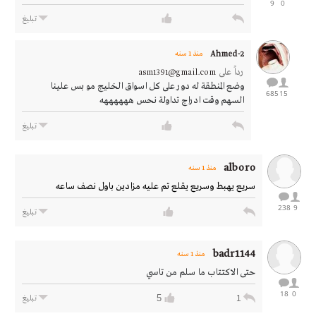
9
0
تبليغ
Ahmed-2
منذ 1 سنه
رداً على
asm1391@gmail.com
وضع المنطقة له دور على كل اسواق الخليج مو بس علينا
685
15
السهم وقت ادراج تداولة نحس ههههههه
تبليغ
alboro
منذ 1 سنه
سريع يهبط وسريع يقلع تم عليه مزادين باول نصف ساعه
238
9
تبليغ
badr1144
منذ 1 سنه
حتى الاكتتاب ما سلم من تاسي
18
0
5
1
تبليغ