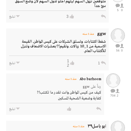
متوقعين نزول السهم ليتهم اجلو تدول السهم لان وضع السوق
سئ جدآ
5
0
3
تبليغ
ggw
منذ 1 سنه
شفط اكتتابات. وتسلق الشركات على كيس المواطن. القيمة
الاسمية من 1_10 ريالات. وتقيم؟؟بعشرات الاضعاف وتنزل
56
0
للأكتتاب العام.
1
1
تبليغ
2
Abo barhoom
منذ 1 سنه
رداً على
ggw
كيف من كيس المواطن وانت تقدر ما تكتتب؟!
704
2
كفاية وضعية الضحية المسكين
تبليغ
ابو باسل٣٩
منذ 1 سنه