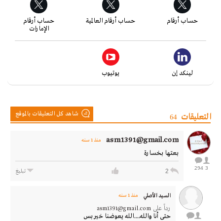
حساب أرقام
حساب أرقام العالمية
حساب أرقام
الإمارات
لينكد إن
يوتيوب
شاهد كل التعليقات بالموقع
التعليقات
64
asm1391@gmail.com
منذ 1 سنه
بعتها بخسارة
294
3
2
تبليغ
السيد الأصلي
منذ 1 سنه
رداً على
asm1391@gmail.com
حتى أنا والله....الله يعوضنا خير بس