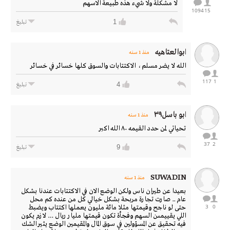
لا مشكلة ولا شيء هذه طبيعة الاسهم
1094
15
1
تبليغ
ابوالعتاهيه
منذ 1 سنه
الله لا يضر مسلم ، الاكتتابات والسوق كلها خسائر في خسائر
117
1
4
تبليغ
ابو باسل٣٩
منذ 1 سنه
تحياتي لمن حدد القيمه ٨٠ الله اكبر
37
2
9
تبليغ
SUWADIN
منذ 1 سنه
بعيدا عن طيران ناس ولكن الوضع الان في الاكتتابات عندنا بشكل
عام .. صارت تجارة مربحة بشكل خيالي كل من عنده كم محل
3
0
حتى لو ناجح وقيمتها مثلا مائة مليون يعملها اكتتاب ويضبط
اللي يقييمىن السهم وفجأة تكون قيمتها مليار ريال … لازم يكون
فيه تحقيق عن المسؤولين في سوق المال والمقيمين الوضع يثير الشك