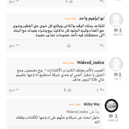
5
تبليغ
ابو ابراهيم واحد
منذ 1 سنه
المتقاعد يملك الوقت والكاش ويطلع كل شوى حق الفطور وشوى
حق الغداء والميزه الحلوه كل ماكثرت بيع وشراء يفيدك مع البنك
905
12
اللى محفظتك فيه تأخذ خصومات تجارب مفيده
تبليغ
Waleed_index
منذ 1 سنه
الغريب بالأمر يعتقد الكثير ان الأكتتابات = ربح مضمون, ومع
الخيل يا شقرا, أتمني لو عندي شركة أستطيع أداراجها بتقييم
70
1
عالي طالما الزبون جاهز.
6
1
تبليغ
Milky Way
منذ 1 سنه
رداً على
Waleed_index
حاول ابحث عن شركة و حثّهم على إدراجها للأكتتاب وفقك
1999
19
الله