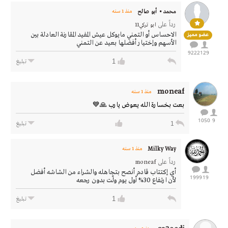
محمد • أبو صالح
منذ 1 سنه
رداً على
ابو تركي11
الاحساس أو التمني مايوكل عيش المفيد المقارنة العادلة بين
عضو مميز
الأسهم وإختيار أفضلها بعيد عن التمني
9222
129
1
تبليغ
moneaf
منذ 1 سنه
بعت بخسارة الله يعوض يارب 🙏💙
1050
9
1
تبليغ
Milky Way
منذ 1 سنه
رداً على
moneaf
أي إكتتاب قادم أنصح بتجاهله والشراء من الشاشه أفضل
1999
19
لأن ارتفاع 30% أول يوم ولّت بدون رجعه
1
تبليغ