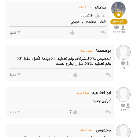
سلامتكم
منذ 1 سنه
رداً على
badr1144
شغل معلمين يا حبيبي
عضو مميز
7503
106
تبليغ
بومحمد١
منذ 1 سنه
تخصيص ٨٠٪ للشركات وتم تغطيه ١٠٠٪ بينما الأفراد فقط ٢٠٪
وتم تغطيه ٣٤٥٪. سؤال يطرح نفسه
59
0
2
تبليغ
ابوالعتاهيه
منذ 1 سنه
كرتون جديد
117
1
7
تبليغ
دحموس
منذ 1 سنه