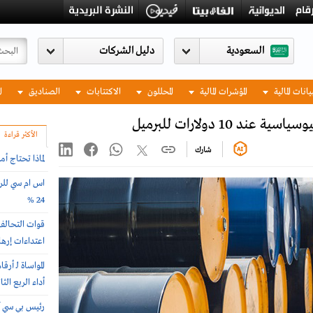
السعودية
يانات المالية
المؤشرات المالية
المحللون
الاكتتابات
الصناديق
ا
10 دولارات للبرميل
الأكثر قراءة
شارك
لماذا تحتاج أ
اس ام سي للرع
24 %
اعتداءات إرها
المواساة لـ 
أداء الربع الث
رئيس بي سي آي