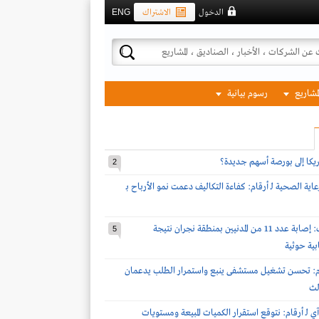
الدخول
الاشتراك
ENG
لمشاريع
رسوم بيانية
مريكا إلى بورصة أسهم جديدة؟
2
اية الصحية لـ أرقام: كفاءة التكاليف دعمت نمو الأرباح بـ
قوات التحالف: إصابة عدد 11 من المدنيين بمنطقة نجران نتيجة
5
بية حوثية
أرقام: تحسن تشغيل مستشفى ينبع واستمرار الطلب يدعمان
الث
 لـ أرقام: نتوقع استقرار الكميات المبيعة ومستويات