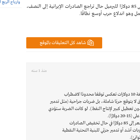
وأرباح الربع الثاني 385.7 
أما عن بنك "باركليز"، فيتوقع ارتفاع أسعار النفط إلى 85 دولارًا للبرميل حال تراجع الصادرات الإيرانية إلى النصف،
شاهد كل التعليقات بالموقع
منذ 1 سنه
"جولدمان ساكس" العلاوة البالغة 10 دولارات تعكس توقعًا محدودًا لاضطراب
ق لا يتوقع حربًا شاملة، بل ضربات جراحية (مثل تدمير
دون تعطيل كبير لإنتاج النفط). لو كانت الضربة ستؤدي
لارًا).
"باركليز" الأكثر تشددًا ارتفاع السعر إلى 85 دولارًا في حال تخفيض الصادرات
وبات أشد أو تدمير جزئي للبنية التحتية النفطية
وانئ).