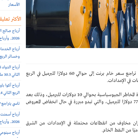
الأسعار
الأكثر تعليقا
2026.. وأرباح الربع الثانى 6.4 مليون ريال (-64%)
وخسائر الربع الثاني 56.6
يتوقع السيناريو الأساسي لبنك "جولدمان ساكس" تراجع سعر خام برنت إلى حوالي 60 دولارًا للبرميل في الربع
الثاني 30.3 مليون ريال (-65%)
ت في الإمدادات.
الربع الثاني 308.4 مليون ريال
ويقدر البنك الأمريكي في مذكرة صدرت الأربعاء علاوة المخاطر الجيوسياسية بحوالي 10 دولارات للبرميل، وذلك بعد
ارتفاع سعر خام برنت إلى ما يتراوح بين 76 دولارًا و77 دولارًا للبرميل، والتي تبدو مبررة في حال انخفاض المعروض
تاسي يتراجع 0.7% عند 10812 نقطة.. بتداولات 5.7 مليار ريال
2026.. وأرباح الربع الثاني 102 مليون ريال (+7%)
إيران مخاوف من انقطاعات محتملة في الإمدادات من الشرق