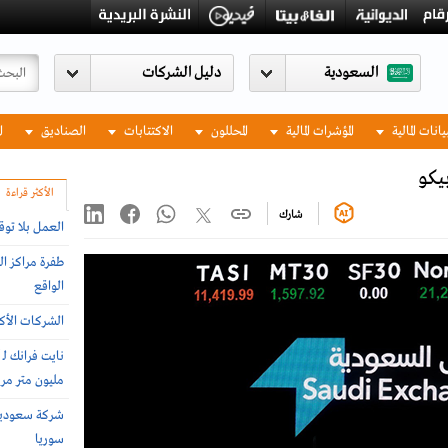
السعودية
يانات المالية
المؤشرات المالية
المحللون
الاكتتابات
الصناديق
ا
يكو
الأكثر قراءة
شارك
العمل بلا توق
طفرة مراكز ال
الواقع
الشركات الأكثر
مليون متر مربع 
سوريا