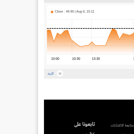
Close : 49.90 | Aug 6, 15:11
10:00
10:30
13:30
المزيد
تابعونا على
متابعة الاكتتابات