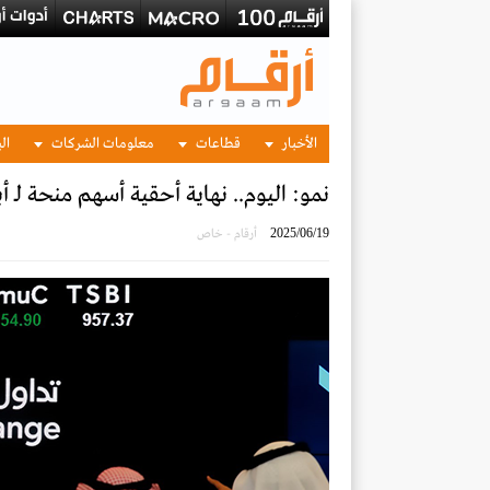
الأخبار
قطاعات
معلومات الشركات
الب
نمو: اليوم.. نهاية أحقية أسهم منحة لـ أب
2025/06/19
أرقام - خاص