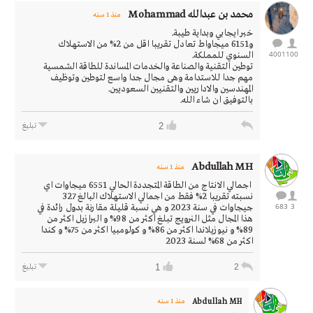
محمد بن عبدالله Mohammad
منذ 1 سنه
خبر ايجابي وبداية طيبة.
و6151 ميجاواط تعادل تقريبا اقل من 2% من الاستهلاك
4001
100
السنوي للمملكة.
توطين التقنية والصناعة والخدمات المساندة للطاقة الشمسية
مهم جدا للاستدامة وهى مجال جدا واسع لتوطين وتوظيف
المهندسين والاداريين والتقنيين السعوديين.
بالتوفيق ان شاء الله.
2
تبليغ
Abdullah MH
منذ 1 سنه
اجمالي الانتاج من الطاقة المتجددة الحالي 6551 ميجاوات اي
نسبته تقريبا 2% فقط من اجمالي الاستهلاك البالغ 327
683
3
جيجاوات في سنة 2023 و هي نسبة قليلة مقارنة بدول رائدة في
هذا المجال مثل النرويج تبلغ اكثر من 98% و البرازيل اكثر من
89% و نيوزيلاندا اكثر من 86% و كولومبيا اكثر من 75% و كندا
اكثر من 68% لسنة 2023
1
2
تبليغ
Abdullah MH
منذ 1 سنه