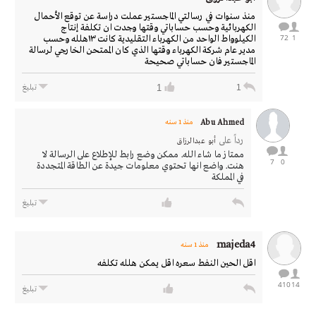
منذ سنوات في رسالتي الماجستير عملت دراسة عن توقع الأحمال
الكهربائية وحسب حساباتي وقتها وجدت ان تكلفة إنتاج
72
1
الكيلوواط الواحد من الكهرباء التقليدية كانت ١٣هلله وحسب
مدير عام شركة الكهرباء وقتها الذي كان الممتحن الخارجي لرسالة
الماجستير فان حساباتي صحيحة
1
1
تبليغ
Abu Ahmed
منذ 1 سنه
رداً على
أبو عبدالرزاق
ممتاز ما شاء الله. ممكن وضع رابط للإطلاع على الرسالة لا
7
0
هنت. واضع انها تحتوي معلومات جيدة عن الطاقة المتجددة
في المملكة
تبليغ
majeda4
منذ 1 سنه
اقل الحين النفط سعره اقل يمكن هلله تكلفه
410
14
تبليغ