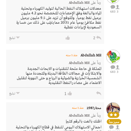
رداً على
Abdullah MH
معدلات استهلاك النفط الحالية لتوليد الكهرباء وتحلية
683
3
المياه والبالغة وفق الإحصاءات المتخصصة نحو 4.2 مليون
برميل نفط يومياً، والمتوقع أن تزيد على 9.5 مليون برميل
نفط مكافئ يومياً عام 2035 ممايترتب على ذلك من خسارة
السعودية لإيرادات نفطية
2
تبليغ
Abdullah MH
منذ 1 سنه
رداً على
Abdullah MH
المملكة في حاجة ملحة للتقنيات و الابحاث الجديدة
683
3
والابتكارات في مجالات الطاقة البديلة والمتجددة منها
الشمسية الحرارية والضوئية و الرياح و حتى النووية لتقليل
الاعتماد على مصادر النفط التقليدية
1
تبليغ
محتار2987
منذ 1 سنه
رداً على
Abdullah MH
اظنك بالغت بالرقم كثيرا
مميز جداً
اجمالي الاستهلاك اليومي للنفط في قطاع الكهرباء والتحلية