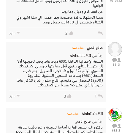
182
7010
لا تتجاوز مليون و 700 الف برميل يوميا شامل المشتقات ب
انواعها
من نفط خام وديزل ومازوت
وهذا الاستهلاك لمدة محدودة ربما خمس الي ستة اشهر وفي
الشتاء ينخفض الي 450 الف برميل يوميا
2
تبليغ
صالح الحربي
منذ 1 سنه
رداً على
Abdullah MH
السعة الإجمالية البالغة 6551 ميجا واط يجب تحويلها أولاً
59
3
إلى متوسط إنتاج سنوي قبل مقارنتها بإجمالي الاستهلاك
السنوي البالغ 327 تيرا واط. لإجراء التحويل، يتم ضرب
السعة (6651) بساعات التشغيل السنوية التقديرية
(2200) لنحصل على متوسط انتاج سنوي قدره 15 تيرا واط
تقريباً والذي يمثل 5% تقريباً من الاستهلاك.
3
1
تبليغ
Abdullah MH
منذ 1 سنه
رداً على
صالح الحربي
دكتور الله يسعد المقارنة أساسا تقريبية و غير دقيقة لمقارنة
683
3
سعة انتاج بكمية استهلاك و السعة الإجمالية البالغة 6551