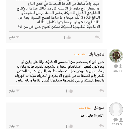
ميجا واط ساعة من الطاقة المتجددة هي اقصى انتاج
و الفعلي راح يكون في الاغلب اقل من ذالك مقارنة بالإنتاج
التقليدي الفعلي للشركة بنفس السنة المرسل للشبكة و
البالغ 380.9 ألف جيجا واط ساعة تصبح النسبة ايضا اقل
ذالك اي 1.7% و لو تم مقارنتها بكامل الطاقة
الانتاجية التقليدية للشركة ممكن تصبح حتى اقل من 1%
1
تبليغ
مادرينا بك
منذ 1 سنه
حتى الان لايستخدم من الشمس الا ضؤها وانا على يقين لو
يحاولون تفعيل استخدام الحراره الشديده لتوليد طاقه بخاريه
587
17
وهذا سهل بتعريض خزانات مياه مطلية باللون الاسود الممتص
للحرارة والاستفاده من خروج الابخره في تحريك مولدات كهرباء
والعمل المستدام على تطويرها سيكون افضل انتاجاً والله اعلم .
1
تبليغ
سوقق
منذ 1 سنه
‏ اثنين% قليل جدا
2613
9
1
تبليغ