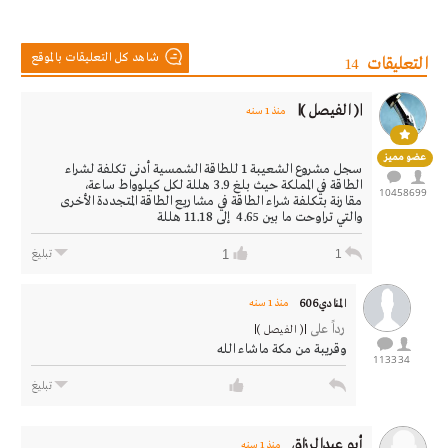
شاهد كل التعليقات بالموقع
التعليقات
14
|( الفيصل )|
منذ 1 سنه
عضو مميز
سجل مشروع الشعيبة 1 للطاقة الشمسية أدنى تكلفة لشراء
الطاقة في المملكة حيث بلغ 3.9 هللة لكل كيلوواط ساعة،
10458
699
مقارنة بتكلفة شراء الطاقة في مشاريع الطاقة المتجددة الأخرى
والتي تراوحت ما بين 4.65 إلى 11.18 هللة
1
1
تبليغ
المنادي606
منذ 1 سنه
رداً على
|( الفيصل )|
وقريبة من مكة ماشاء الله
1133
34
تبليغ
أبو عبدالرزاق
منذ 1 سنه