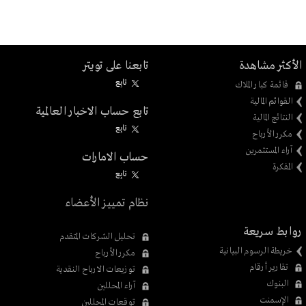
الأكثر مشاهدة
تابعنا على تويتر
تابِع
قائمة كبار الملاك
القوائم المالية
تابع حساب الاخبار العالمية
النتائج المالية
تابِع
مكرر الأرباح
آراء المستثمرين
حساب الامارات
المفكرة
تابِع
نظام تمييز الأعضاء
روابط سريعة
تحليل الشركات المتقدم
خريطة الرسوم البيانية
مكرر الأرباح
تقارير أرقام
توزيعات الارباح النقدية
البنوك
آراء المحللين
الإسمنت
توقعات المحللين