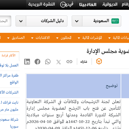
السعودية
يانات المالية
المؤشرات المالية
المحللون
الاكتتابات
الصناديق
ا
ضوية مجلس الإدارة
الأكثر قراءة
شارك
العمل بلا توق
طفرة مراكز ال
الواقع
توضيح
الشركات الأكثر
تعلن لجنة الترشيحات والمكافآت في الشركة التعاونية
للتأمين عن فتح باب الترشح لعضوية مجلس إدارة
مليون متر مربع 
الشركة للدورة القادمة ومدتها أربع سنوات ميلادية
والتي تبدأ بتاريخ 22-10-1447هـ الموافق 10-04-2026م
سوريا
وتنتهي بتاريخ 06-12-1451هـ الموافق 09-04-2030م.