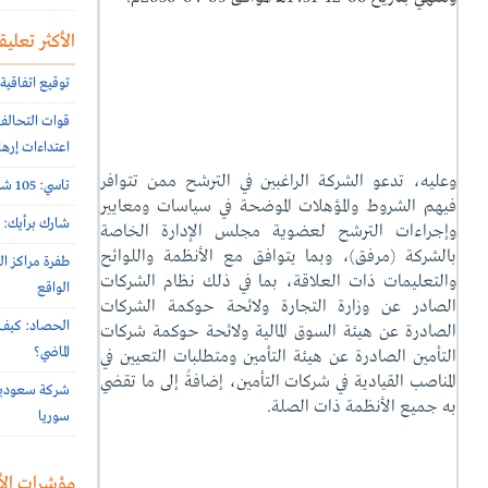
الأكثر تعليقا
توقيع اتفاقية 
اعتداءات إرها
وعليه، تدعو الشركة الراغبين في الترشح ممن تتوافر
تاسي: 105 شركات أعلنت نتائج النصف الأول 2026 الأسبوع الماضي
فيهم الشروط والمؤهلات الموضحة في سياسات ومعايير
شارك برأيك: م
وإجراءات الترشح لعضوية مجلس الإدارة الخاصة
بالشركة (مرفق)، وبما يتوافق مع الأنظمة واللوائح
طفرة مراكز ال
والتعليمات ذات العلاقة، بما في ذلك نظام الشركات
الواقع
الصادر عن وزارة التجارة ولائحة حوكمة الشركات
الحصاد: كيف 
الصادرة عن هيئة السوق المالية ولائحة حوكمة شركات
الماضي؟
التأمين الصادرة عن هيئة التأمين ومتطلبات التعيين في
المناصب القيادية في شركات التأمين، إضافةً إلى ما تقضي
به جميع الأنظمة ذات الصلة.
سوريا
مؤشرات الأ