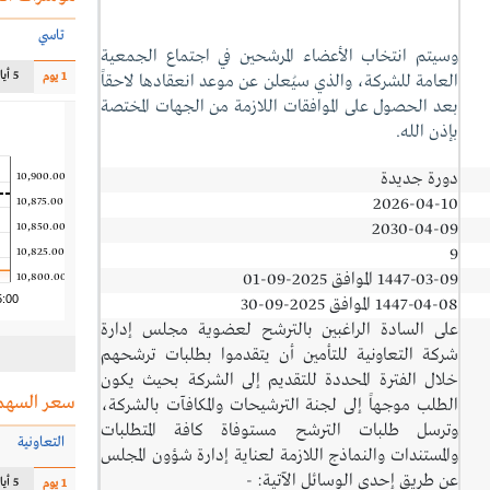
تاسي
وسيتم انتخاب الأعضاء المرشحين في اجتماع الجمعية
5 أيام
1 يوم
العامة للشركة، والذي سيُعلن عن موعد انعقادها لاحقاً
بعد الحصول على الموافقات اللازمة من الجهات المختصة
بإذن الله.
دورة جديدة
10,900.00
2026-04-10
10,875.00
2030-04-09
10,850.00
9
10,825.00
1447-03-09 الموافق 2025-09-01
10,800.00
5:00
1447-04-08 الموافق 2025-09-30
على السادة الراغبين بالترشح لعضوية مجلس إدارة
شركة التعاونية للتأمين أن يتقدموا بطلبات ترشحهم
خلال الفترة المحددة للتقديم إلى الشركة بحيث يكون
سعر السهم
الطلب موجهاً إلى لجنة الترشيحات والمكافآت بالشركة،
وترسل طلبات الترشح مستوفاة كافة المتطلبات
التعاونية
والمستندات والنماذج اللازمة لعناية إدارة شؤون المجلس
عن طريق إحدى الوسائل الآتية: -
5 أيام
1 يوم