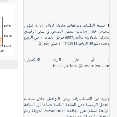
1. تُسلم الطلبات ومرفقاتها مناولة لعناية إدارة شؤون
139.00
المجلس خلال ساعات العمل الرسمي في المبنى الرئيسي
138.00
لشركة التعاونية للتأمين6507 طريق الثمامة - حي الربيع
وحدة رقم 55 الرياض13315-3445 مبنى رقم (2).
137.00
5:00
2. أو على البريد الالكتروني:
Board_Affairs@tawuniya.com .
ولمزيد من الاستفسارات يرجى التواصل خلال ساعات
العمل الرسمية (من الساعة الثامنة صباحاً الى الساعة
الرابعة مساءً) على الهاتف: 2525800011 تحويلة رقم