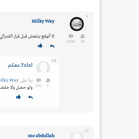
9
Milky Way
لا أتوقع ينتعش قبل قرار الفدرالي
1998
19
24
Talal معكم
رداً على
Milky Way
342
1
ولو حصل ولا خفضو 
10
mo abdullah