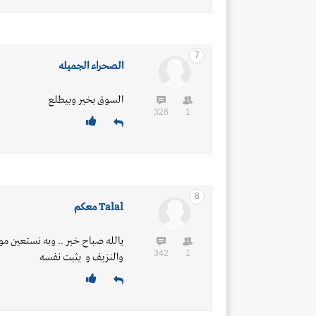
7
الصحراء الجميله
السوق بخير وبيطلع
328
1
8
Talal معكم
يالله صباح خير .. وبه نستعين مو
342
1
والنزيف و يثبت نفسه