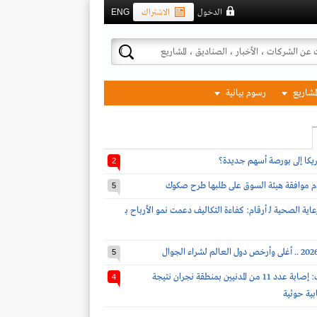
الدخول
الاشتراك
ENG
لمشاريع
رسوم بيانية
مريكا إلى بورصة أسهم جديدة؟
2
دم موافقة هيئة السوق على طلبها طرح صكوك
5
اية الصحية لـ أرقام: كفاءة التكاليف دعمت نمو الأرباح بـ
5
قوات التحالف: إصابة عدد 11 من المدنيين بمنطقة نجران نتيجة
4
بية حوثية