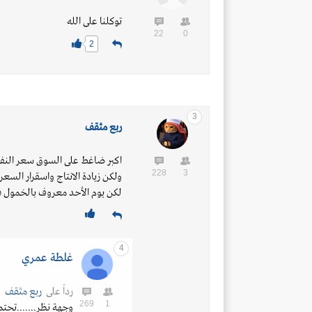
توكلنا على الله
22
0
2
3
ربع مثقف
اكبر ضاغط على السوق سعر النف
228
3
ولكن زيادة الانتاج واسقرار السع
لكن يوم الأحد معروف بالخمول ف
4
غلطة عمري
رداً على
ربع مثقف
269
1
وجهة نظر.......تحتم