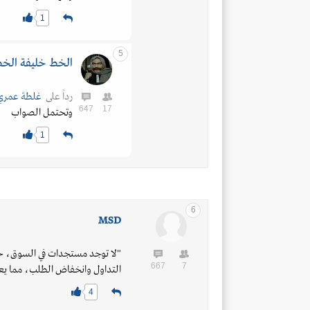
1
5
الخط خليفة الخ
رداً على
غلطة عمري
647
17
وتحتمل الصواب
1
6
MSD
"لا توجد مستجدات في السوق، حي
667
7
التداول وانخفاض الطلب، مما ي
4