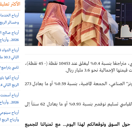
الأكثر تعليقا
وخسائر الربع الثاني 56.6
2026.. وأرباح الربع الثانى 6.4 مليون ريال (-64%)
الثاني 30.3 مليون ريال (-65%)
أنهى مؤشر السوق السعودي، جلسة الخميس الماضي، متراجعًا بنسبة 0.4% ليغلق عند 10453 نقطة (- 45 نقطة)،
تاسي يتراجع 0.7% عند 10812 نقطة.. بتداولات 5.7 مليار ريال
وفيما يخص الأسواق العالمية.. تراجع مؤشر "داو جونز" الصناعي، الجمعة الماضية، بنسبة 0.59% أو ما يعادل 273
الربع الثاني 308.4 مليون ريال
2026.. وأرباح الربع الثاني 102 مليون ريال (+7%)
وفي سوق النفط.. زادت العقود الآجلة لخام برنت القياسي تسليم نوفمبر بنسبة 0.93% أو ما يعادل 62 سنتاً إلى
وأرباح الربع الثاني 385.7 
ول السوق وتوقعاتكم لهذا اليوم... مع تمنياتنا للجميع