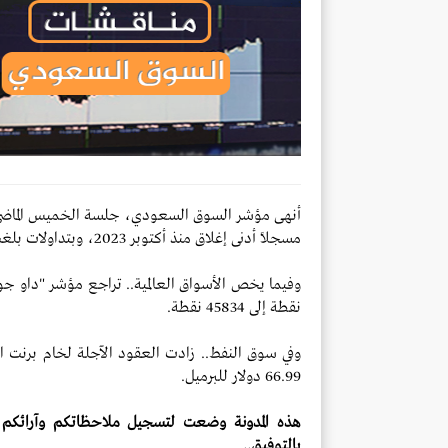
مسجلًا أدنى إغلاق منذ أكتوبر 2023، وبتداولات بلغت قيمتها الإجمالية نحو 3.6 مليار ريال.
نقطة إلى 45834 نقطة.
66.99 دولار للبرميل.
هذه المدونة وضعت لتسجيل ملاحظاتكم وآرائكم ح
بالتوفيق..