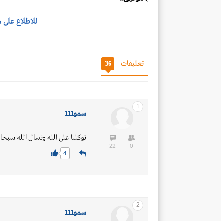
للاطلاع على
تعليقات
36
1
سمو111
توكلنا على الله ونسال الله سبحان
22
0
4
2
سمو111