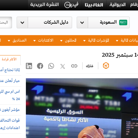
السعودية
يانات المالية
المؤشرات المالية
المحللون
الاكتتابات
الصناديق
ا
الأكثر قراءة
شارك
لماذا تحتاج أ
ميار تُعلن ع
اس ام سي للرع
24 %
مؤشر أيفون 2026 .. أغلى وأرخص دول العالم لشراء الجوال
اعتداءات إرها