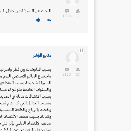
البحث عن السيولة من خلال البي
1838
7
11
متابع المؤشر
بسبب المناوشات بين قطر واسرائي
2120
67
واجتماع العالم الاسلامي اليوم و
السيولة شحيحة بسبب النفط فهو
والسنوات القادمة متوقع له مسار 
بسبب اكتشافات هائلة في العديد 
وبسبب البدائل التي كل عام تسحب نسبة 
ونقصد بالرياح والطاقة الشمسية و
وكذلك بسبب ضعف الاقتصاد العالم
ضعف الاقتصاد العالمي يؤثر على 
مما يجعل التعويض عن النفط ص