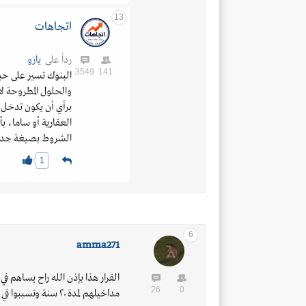
13
اتجاهات
رداً على
يازو
3549
141
البنوك تسير على ح
والحلول المطروحة ل
برأي أن يكون تدخل
العقارية أو ساما، 
الشروط بصيغة جدي
1
6
amma271
القرار هذا بإذن الله راح يساهم في 
26
0
مداخيلهم لمدة ٢٠ سنة وتسببوا في رفع الأسعار بشكل غير منطقي