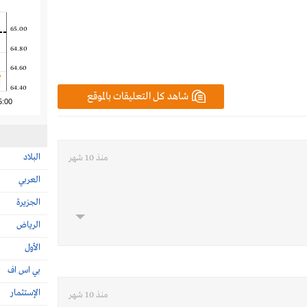
65.00
64.80
64.60
64.40
شاهد كل التعليقات بالموقع
5:00
البلاد
منذ 10 شهر
العربي
الجزيرة
الرياض
الأول
بي اس اف
الإستثمار
منذ 10 شهر