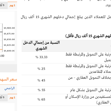
ود.
5 أيام
1 يوم
، تخضع نسب التحمل للعملاء الذين يبلغ إجمالي دخلهم الشهري 15 ألف ريال
10,900.00
10,875.00
ألف ريال فأقل)
10,850.00
النسبة
من إجمالي الدخل
10,825.00
الشهري
10,800.00
مترتبة على التمويل والمرتبطة فقط
5:00
33.33 %
عميل
مترتبة على التمويل والمرتبطة فقط
25 %
لاء المتقاعدين
– بخلاف التمويل العقاري – من
سعر السهم
45 %
الراجحي
لمترتبة على التمويل بشكل عام
55 %
للمستفيدين من وزارة الإسكان أو
5 أيام
1 يوم
65 %
 العقاري)