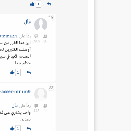
1
19
فأل
رداً على
amma271
1969
20
أين هذا القرار من 
أوصلت الكثيرين لحا
العبء، لأنها في سب
خطير جدا
1
33
-asser-mmm9
رداً على
فأل
443
1
واحد يشتري على قده
بعدين
1