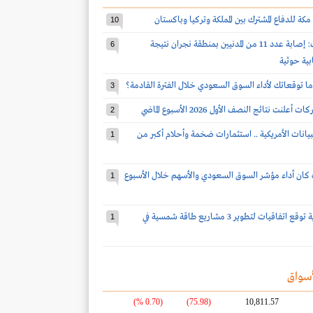
مكة للدفاع المشترك بين المملكة وتركيا وباكستان
10
قوات التحالف: إصابة عدد 11 من المدنيين بمنطقة نجران نتيجة
6
بية حوثية
ا توقعاتك لأداء السوق السعودي خلال الفترة القادمة؟
3
2
بيانات الأمريكية .. استثمارات ضخمة وأحلام أكبر من
1
كان أداء مؤشر السوق السعودي والأسهم خلال الأسبوع
1
شركة سعودية توقع اتفاقيات لتطوير 3 مشاريع طاقة شمسية في
1
سواق
(0.70 %)
(75.98)
10,811.57