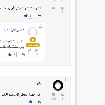
انتم اختفيتم لفترة والآن رجعتم مر
5
1
5
26
عصير افوكادوا
رداً على
@أبو العز
عضو مميز
وش مشكلتك مافه
3275
60
2
3
يازو
خبر جميل يعطي المستفيد الخيار و
4226
8