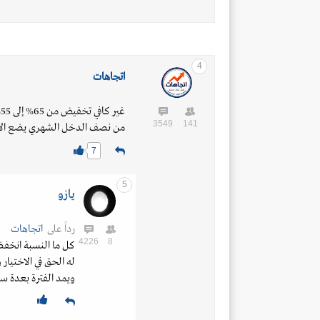
4
اتجاهات
غ
3549
141
من نصف الدخل الشهري يضع الأس
7
5
يازو
رداً على
اتجاهات
4226
8
كل ما النسبة انخفض
له الحق في الاختيار 
ويمد الفترة بعدة س