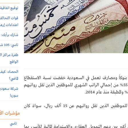
توقيع اتفاقية 
اعتداءات إرها
شارك برأيك: م
تاسي: 105 شركات أعلنت نتائج النصف الأول 2026 الأسبوع الماضي
طفرة مراكز ال
الواقع
الحصاد: كيف 
ن بنوكاً ومصارف تعمل في السعودية خفضت نسبة الاستقطاع
الماضي؟
الشهرية للقروض العقارية والشخصية الجديدة إلى 55% من إجمالي الراتب الشهري للموظفين الذين تقل رواتبهم
سوريا
وأضافت المصادر أن نسبة الاستقطاع ستبلغ 55% للموظفين الذين تقل رواتبهم عن 15 ألف ريال، سواءً كان
مؤشرات الأ
تاسي
بر بين دعم التمويل العقاري والاستدامة المالية للأسر، بما