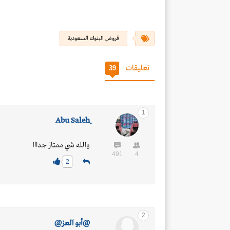
قروض البنوك السعودية
تعليقات
39
1
والله شي ممتاز جدااا
491
4
2
2
@أبو العز@