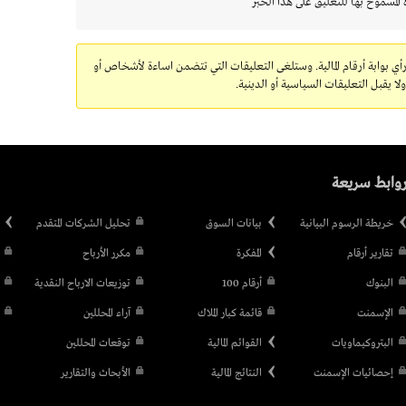
 المسموح بها للتعليق على هذا الخبر
رأي بوابة أرقام المالية. وستلغى التعليقات التي تتضمن اساءة لأشخاص أو
 يقبل التعليقات السياسية أو الدينية.
وابط سريعة
خريطة الرسوم البيانية
بيانات السوق
تحليل الشركات المتقدم
تقارير أرقام
المفكرة
مكرر الأرباح
البنوك
أرقام 100
توزيعات الارباح النقدية
الإسمنت
قائمة كبار الملاك
آراء المحللين
البتروكيماويات
القوائم المالية
توقعات المحللين
إحصائيات الإسمنت
النتائج المالية
الأبحاث والتقارير