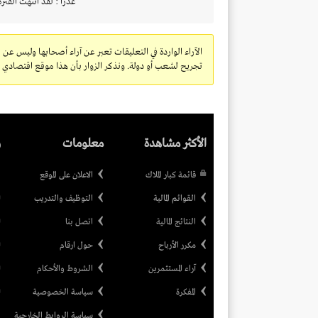
عذرا : لقد انتهت الفتره
الآراء الواردة في التعليقات تعبر عن آراء أصحابها وليس عن 
تجريح لشعب أو دولة. ونذكر الزوار بأن هذا موقع اقتصادي ولا
الأكثر مشاهدة
معلومات
ر
قائمة كبار الملاك
الاعلان على الموقع
القوائم المالية
التوظيف والتدريب
النتائج المالية
اتصل بنا
مكرر الأرباح
حول ارقام
آراء المستثمرين
الشروط والأحكام
المفكرة
سياسة الخصوصية
سياسة الروابط الخارجية