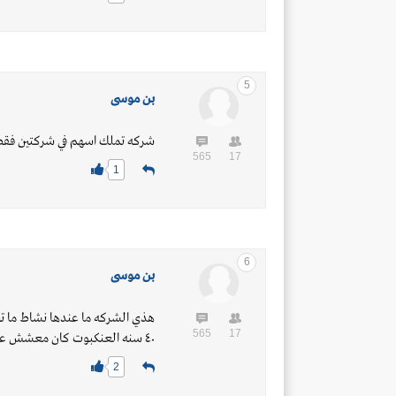
5
بن موسى
شركه تملك اسهم في شركتين فق
565
17
1
6
بن موسى
هذي الشركه ما عندها نشاط ما ت
565
17
٤٠ سنه العنكبوت كان معشش على بابه
2