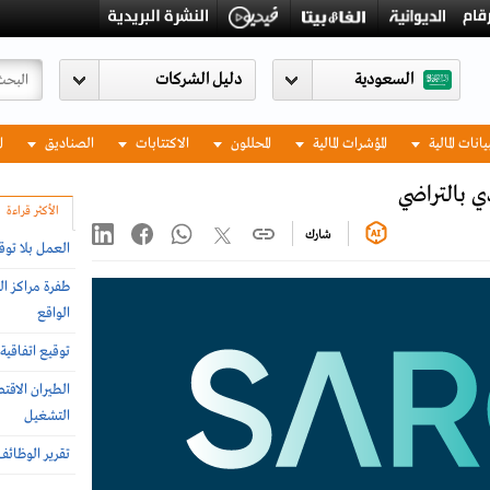
السعودية
يانات المالية
المؤشرات المالية
المحللون
الاكتتابات
الصناديق
ا
ي بالتراضي
الأكثر قراءة
شارك
العمل بلا توق
طفرة مراكز ال
الواقع
توقيع اتفاقية 
الطيران الاق
التشغيل
تقرير الوظائ