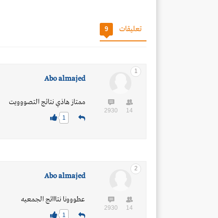
تعليقات
9
1
Abo almajed
ممتاز هاذي نتائج التصووويت
2930
14
1
2
Abo almajed
عطووونا نتااائج الجمعيه
2930
14
1