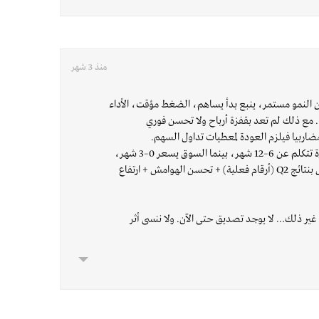
منذ 3 شهر
ن النمو مستمر، ينبع بدأ يساهم، الضغط مؤقت، الأداء
 مع ذلك لم تعد بقفزة أرباح ولا تحسن فوري
ضاربيا فيلزم العودة لمعطيات تداول السهم.
المهم للمستثمر أن لا ينسى، الادارة تتكلم عن 6–12 شهر، بينما السوق يسعر 0–3 شهر،
ما يمكن اعتباره فجوة زمنية. تقفل بنتائج Q2 (أرقام فعلية) + تحسن الهوامش + ارتفاع
ًا بسيولة، غير ذلك… لا يوجد تصديق حتى الآن. ولا ننسى أثر