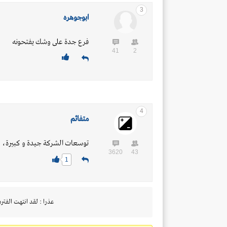
3
ابوجوهره
فرع جدة على وشك يفتحونه
41
2
4
متفائم
توسعات الشركة جيدة و كبيرة، لك
3620
43
1
عذرا : لقد انتهت الفتره