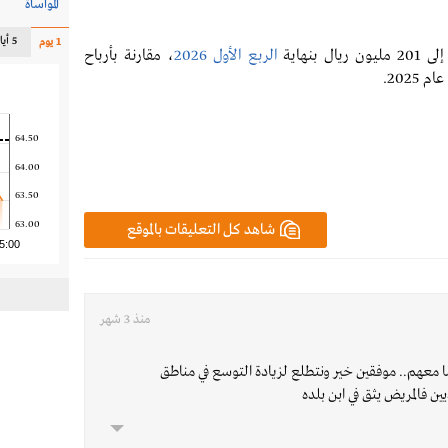
المواساة
5 أيام
1 يوم
 بنهاية
الربع الأول 2026
، مقارنة بأرباح
64.50
64.00
63.50
63.00
شاهد كل التعليقات بالموقع
5:00
منذ 3 شهر
لنا معهم.. موفقين خير ونتطلع لزيادة التوسع في مناطق
ن فالمريض يثق في ابن بلده