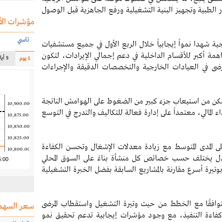
الطبية وتجهيز البنية التشغيلية ورفع الجاهزية قبل الوصول
مؤشرات الأ
تاسي
ية شهدا نمواً إيجابياً خلال الربع الأول في جميع مستشفيات
ة أكبر للأقسام الداخلية في دعم إجمالي الإيرادات، لتكون
5 أيام
1 يوم
مرضى في العيادات الخارجية والتخصصات الدقيقة والإجراءات
تمكن من استيعاب جزء كبير من الضغوط على الهوامش الناتجة
10,900.00
المالي، معتمداً على إدارة فعالة للتكاليف والتدرج في التوسع
10,875.00
10,850.00
10,825.00
 على المدى المتوسط مع زيادة معدلات الإشغال وتحسن الكفاءة
10,800.00
عادل يختلف حسب خصائص كل منشأة بناءً على السوق المحلي
5:00
تيرة أسرع مقارنة بالمشاريع السابقة بفضل الخبرة التشغيلية
توافقًا مع الخطط من حيث وتيرة التشغيل واستقطاب المرضى
سعر السهم
اءة التنفيذ، مع وجود مؤشرات إيجابية تدعم تحقيق نمو