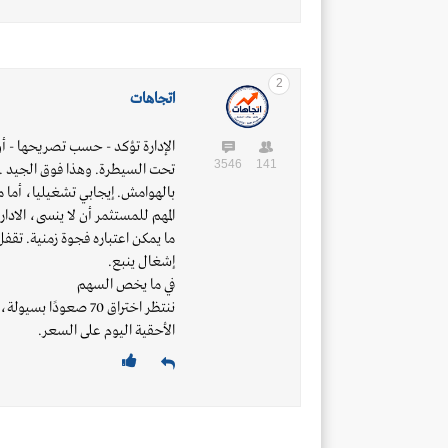
2
اتجاهات
الإدارة تؤكد - حسب تصريحها - أ
3546
141
تحت السيطرة. وهذا فوق الجيد ..
بالهوامش. إيجابي تشغيليا، أما م
إشغال ينبع.
في ما يخص السهم
ننتظر اختراق 70 صعود
الأحقية اليوم على السعر.