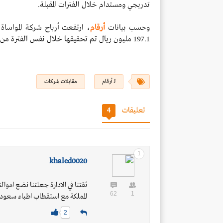
تدريجي ومستدام خلال الفترات المقبلة.
وحسب بيانات
أرقام
، ارتفعت أرباح شركة المواساة إلى 201 مليون ريال
197.1 مليون ريال تم تحقيقها خلال نفس الفترة من عام 2025.
لـ أرقام
مقابلات شركات
تعليقات
4
1
khaled0020
ثقتنا في الادارة جعلتنا نضع اموا
62
1
المملكة مع استقطاب اطباء سعوديي
2