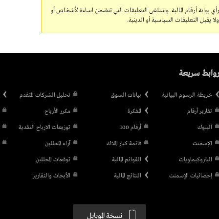
رأي بوابة أرقام المالية. وستلغى التعليقات التي تتضمن اساءة لأشخاص أو
 يقبل التعليقات السياسية أو الدينية.
وابط سريعة
خريطة الرسوم البيانية
بيانات السوق
تحليل الشركات المتقدم
تقارير أرقام
المفكرة
مكرر الأرباح
البنوك
أرقام 100
توزيعات الارباح النقدية
الإسمنت
قائمة كبار الملاك
آراء المحللين
البتروكيماويات
القوائم المالية
توقعات المحللين
إحصائيات الإسمنت
النتائج المالية
الأبحاث والتقارير
نسخة الموبايل