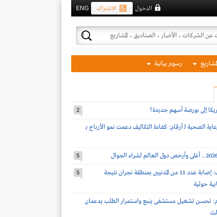
الدخول
الاشتراك
ENG
لمشاريع
رسوم بيانية
مريكا إلى بورصة أسهم جديدة؟
2
اية الصحية لـ أرقام: كفاءة التكاليف دعمت نمو الأرباح بـ
5
قوات التحالف: إصابة عدد 11 من المدنيين بمنطقة نجران نتيجة
5
بية حوثية
أرقام: تحسن تشغيل مستشفى ينبع واستمرار الطلب يدعمان
الث