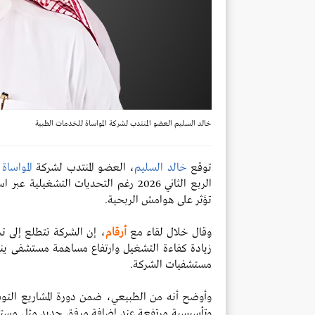
خالد السليم العضو المنتدب لشركة المواساة للخدمات الطبية
توقع
خالد السليم
، العضو المنتدب لشركة
المواساة
الربع الثاني 2026 رغم التحديات التش
تؤثر على هوامش الربحية.
وقال خلال لقاء مع
أرقام
، إن الشركة تتطلع إلى ت
زيادة كفاءة التشغيل وارتفاع مساهمة مستشفى ينبع ا
مستشفيات الشركة.
وأوضح أنه من الطبيعي، ضمن دورة المشاريع التو
وتأسيسية مرتفعة عند إضافة مرفق جديد مثل مست