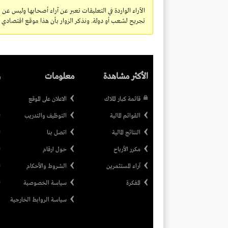
الآراء الواردة في التعليقات تعبر عن آراء أصحابها وليس عن 
تجريح لشعب أو دولة. ونذكر الزوار بأن هذا موقع اقتصادي ولا
الأكثر مشاهدة
معلومات
ر
قائمة كبار الملاك
الاعلان على الموقع
القوائم المالية
التوظيف والتدريب
النتائج المالية
اتصل بنا
مكرر الأرباح
حول ارقام
آراء المستثمرين
الشروط والأحكام
المفكرة
سياسة الخصوصية
سياسة الروابط الخارجية