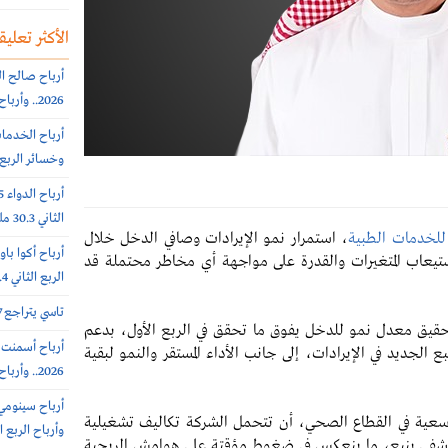
الأكثر تعليقا
2026.. وأرباح الربع الثانى 6.4 مليون ريال (-64%)
وخسائر الربع الثاني 56.6
الثاني 30.3 مليون ريال (-65%)
 للخدمات الطبية
، استمرار نمو الإيرادات وصافي الدخل خلال
غيلية عبر استيعاب المتغيرات والقدرة على مواجهة أي مخاطر محتملة قد
الربع الثاني 308.4 مليون ريال
تاسي يتراجع 0.7% عند 10812 نقطة.. بتداولات 5.7 مليار ريال
حقيق معدل نمو للدخل يفوق ما تحقق في الربع الأول، بدعم
لجديد في الإيرادات، إلى جانب الأداء المستقر والنمو لبقية
2026.. وأرباح الربع الثاني 102 مليون ريال (+7%)
سعية في القطاع الصحي، أن تتحمل الشركة تكاليف تشغيلية
وأرباح الربع الثاني 385.7 
شفى ينبع، ما ينعكس في ضغوط مؤقتة على هوامش الربحية