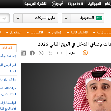
السعودية
يانات المالية
المؤشرات المالية
المحللون
الاكتتابات
الصناديق
ا
دات وصافي الدخل في الربع الثاني 2026
الأكثر قراءة
شارك
لماذا تحتاج أ
اس ام سي للرع
24 %
مؤشر أيفون 2026 .. أغلى وأرخص دول العالم لشراء الجوال
اعتداءات إرها
المواساة لـ 
أداء الربع الث