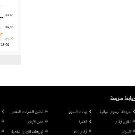
148.00
146.00
144.00
15:00
وابط سريعة
خريطة الرسوم البيانية
بيانات السوق
تحليل الشركات المتقدم
تقارير أرقام
المفكرة
مكرر الأرباح
البنوك
أرقام 100
توزيعات الارباح النقدية