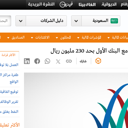
السعودية
يانات المالية
المؤشرات المالية
المحللون
الاكتتابات
الصناديق
ا
لأول بحد 230 مليون ريال
الأكثر قراءة
شارك
العمل بلا توق
طفرة مراكز ال
الواقع
توقيع اتفاقية 
تقرير الوظائ
النفط يغلق مر
الأكثر تعليقا