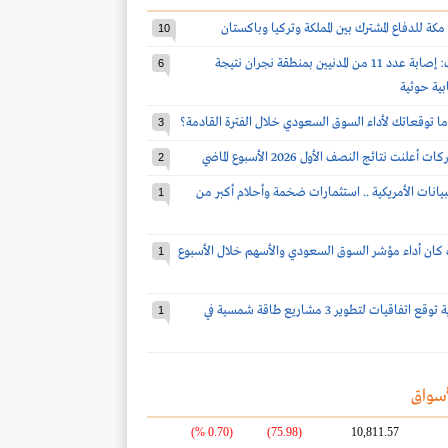
مكة للدفاع المشترك بين المملكة وتركيا وباكستان
10
قوات التحالف: إصابة عدد 11 من المدنيين بمنطقة نجران نتيجة
6
بية حوثية
ا توقعاتك لأداء السوق السعودي خلال الفترة القادمة؟
3
2
بيانات الأمريكية .. استثمارات ضخمة وأحلام أكبر من
1
كان أداء مؤشر السوق السعودي والأسهم خلال الأسبوع
1
شركة سعودية توقع اتفاقيات لتطوير 3 مشاريع طاقة شمسية في
1
سواق
(0.70 %)
(75.98)
10,811.57