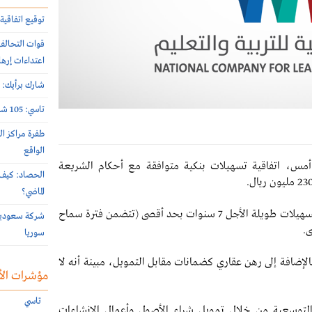
توقيع اتفاقية 
اعتداءات إرها
شارك برأيك: م
تاسي: 105 شركات أعلنت نتائج النصف الأول 2026 الأسبوع الماضي
طفرة مراكز ال
الواقع
أمس، اتفاقية تسهيلات بنكية متوافقة مع أحكام الشريعة
الحصاد: كيف 
الماضي؟
وأوضحت الشركة في بيان لها على تداول، أن مدة التسهيلات طويلة الأجل 7 سنوات بحد أقصى (تتضمن فترة سماح
سوريا
لإضافة إلى رهن عقاري كضمانات مقابل التمويل، مبينة أنه لا
مؤشرات الأ
تاسي
توسعية من خلال تمويل شراء الأصول وأعمال الإنشاءات