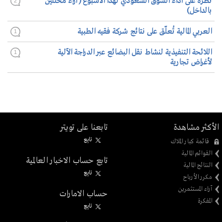
نظرة على أداء السوق السعودي لهذا الأسبوع (آراء محللين
2
بالداخل)
العربي المالية تُعلّق على نتائج شركة فقيه الطبية
1
اللائحة التنفيذية لنشاط نقل البضائع عبر الدراجة الآلية
1
لأغراض تجارية
الأكثر مشاهدة
تابعنا على تويتر
تابِع
قائمة كبار الملاك
القوائم المالية
تابع حساب الاخبار العالمية
النتائج المالية
تابِع
مكرر الأرباح
آراء المستثمرين
حساب الامارات
المفكرة
تابِع