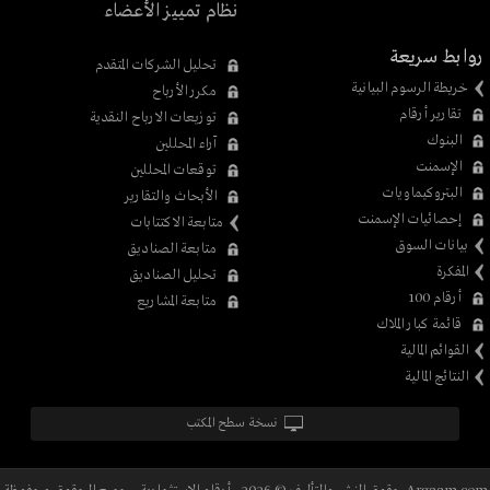
نظام تمييز الأعضاء
روابط سريعة
تحليل الشركات المتقدم
خريطة الرسوم البيانية
مكرر الأرباح
تقارير أرقام
توزيعات الارباح النقدية
البنوك
آراء المحللين
الإسمنت
توقعات المحللين
البتروكيماويات
الأبحاث والتقارير
إحصائيات الإسمنت
متابعة الاكتتابات
بيانات السوق
متابعة الصناديق
المفكرة
تحليل الصناديق
أرقام 100
متابعة المشاريع
قائمة كبار الملاك
القوائم المالية
النتائج المالية
نسخة سطح المكتب