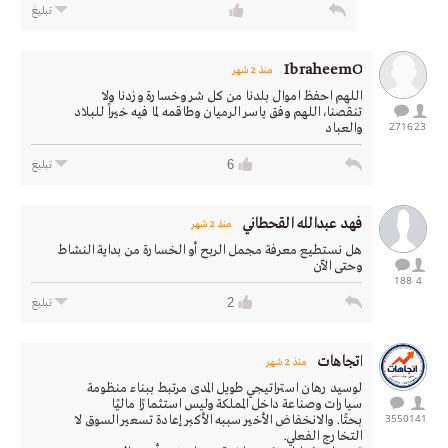
تبليغ
IbraheemO
منذ 2 شهر
اللهم احفظ اموال بلدنا من كل شر وخسارة وزدنا ولا
تنقصنا،اللهم وفق ياسر الرميان وطاقمه لما فيه خيراً للبلاد
2716
23
والعباد
6
تبليغ
فهد عبدالله القحطاني
منذ 2 شهر
هل نستطيع معرفة مجمل الربح أو الخسارة من بداية النشاط
وحتى الآن
188
4
2
تبليغ
اتجاهات
منذ 2 شهر
لوسيد رهان استراتيجي طويل المدى مرتبط ببناء منظومة
سيارات وصناعة داخل المملكة وليس استثمارًا ماليًا
3550
141
بحتًا. والانخفاض الأخير سببه الأكبر إعادة تسعير السوق لا
التخارج الفعلي.