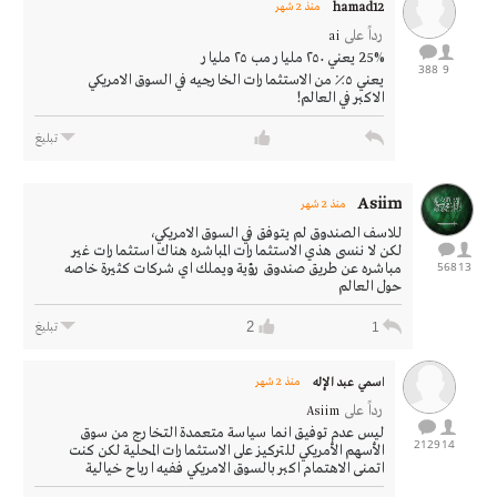
hamad12
منذ 2 شهر
رداً على
ai
25% يعني ٢٥٠ مليار مب ٢٥ مليار
388
9
يعني ٥٪ من الاستثمارات الخارجيه في السوق الامريكي
الاكبر في العالم!
تبليغ
Asiim
منذ 2 شهر
للاسف الصندوق لم يتوفق في السوق الامريكي،
لكن لا ننسى هذي الاستثمارات المباشره هناك استثمارات غير
568
13
مباشره عن طريق صندوق رؤية ويملك اي شركات كثيرة خاصه
حول العالم
2
1
تبليغ
اسمي عبد الإله
منذ 2 شهر
رداً على
Asiim
ليس عدم توفيق انما سياسة متعمدة التخارج من سوق
2129
14
الأسهم الأمريكي للتركيز على الاستثمارات المحلية لكن كنت
اتمنى الاهتمام اكبر بالسوق الامريكي ففيه ارباح خيالية