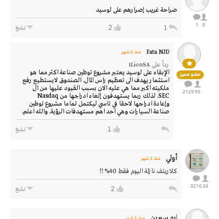
صراحة غريب إصرارهم على لوسيد
1
0
2
1
تبليغ
Fata NJD
منذ 2 شهر
رداً على
1LionSA
الإبقاء على لوسيد يعتبر مشروع توطين صناعة اكثر مما هو
عضو مميز
استثمار يهدف الى تعظيم راس المال. الصندوق لايستطيع رفع
ملكيته اكبر مما هي عليه الان بسبب القيود عليها من ال
2125
95
SEC. لذلك ربما يستهدفون إلغاء ادراجها من Nasdaq
وإعادة ادراجها لاحقا في تاسي ليكتمل تماما مشروع توطين
صناعة السيارات وهي احد اهم مستهدفات الرؤية. والله اعلم.
1
تبليغ
أولي
منذ 2 شهر
كلاريتف نازلة اليوم فقط 40% !!
3216
34
2
تبليغ
ابو سيرين
منذ 2 شهر