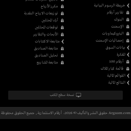
خريطة الرسوم البيانية
مكرر الأرباح
تقارير أرقام
توزيعات الارباح النقدية
البنوك
آراء المحللين
الإسمنت
توقعات المحللين
البتروكيماويات
الأبحاث والتقارير
إحصائيات الإسمنت
متابعة الاكتتابات
بيانات السوق
متابعة الصناديق
المفكرة
تحليل الصناديق
أرقام 100
متابعة المشاريع
قائمة كبار الملاك
القوائم المالية
النتائج المالية
نسخة سطح المكتب
Argaam.com حقوق النشر والتأليف © 2026، أرقام الاستثمارية , جميع الحقوق محفوظة