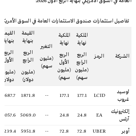
العامة في السوق الأمريكي بنهاية الربع الأول 2026:
تفاصيل استثمارات صندوق الاستثمارات العامة في السوق الأمريكي
القيمة
القيمة
الملكية
الملكية
بنهاية
بنهاية
نهاية
نهاية
التغير
الربع
الربع
الربع
الربع
الشركة
الرمز
(مليون
الرابع
الأول
الرابع
الأول
سهم)
(مليون
(مليون
(مليون
(مليون
سهم)
سهم)
دولار)
دولار)
لوسيد
1687.7
1871.8
--
177.1
177.1
LCID
غروب
إلكترونيك
5057.6
5069.0
--
24.8
24.8
EA
آرتس
أوبر
UBER
72.8
72.8
--
5951.8
5239.4