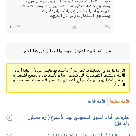
توجد استثمارات غير مباشرة وصناديق ورأس مال جريء
ومشاريع خاصة لا تظهر هنا. كصندوق رؤية، وشركات خاصة
غير مدرجة، واستثمارات بنية تحتية وعقارات
ومشاريع، استثمارات رأس المال الجريء.
1
تبليغ
عذرا : لقد انتهت الفتره المسموح بها للتعليق على هذا الخبر
الآراء الواردة في التعليقات تعبر عن آراء أصحابها وليس عن رأي بوابة أرقام
المالية. وستلغى التعليقات التي تتضمن اساءة لأشخاص أو تجريح لشعب أو
دولة. ونذكر الزوار بأن هذا موقع اقتصادي ولا يقبل التعليقات السياسية أو
الدينية.
الأكثر تعليقاً
الأكثر قراءة
نظرة على أداء السوق السعودي لهذا الأسبوع (آراء محللين
2
بالداخل)