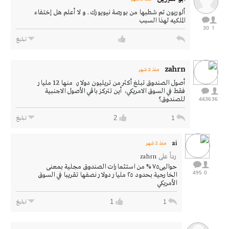
ألوريون تم شطبها من بورصة نيويورك . و لا أعلم هل إختفاء
الملكيه لهذا السبب
30
1
تبليغ
zahrn
منذ 2 شهر
أصول الصندوق تبلغ أكثر من تريليون دولار، منها 12 مليار
فقط في السوق الامريكي، أين تتركز باقي الأصول الاجنبية
36
4436
للصندوق؟
2
1
تبليغ
ai
منذ 2 شهر
رداً على
zahrn
حواليى٧٥ % من استثمارات الصندوق مجلية بمعنى
495
0
الخارجية بحدود ٢٥ مليار دولار نصفها تقريبا في السوق
الأمريكي
1
1
تبليغ