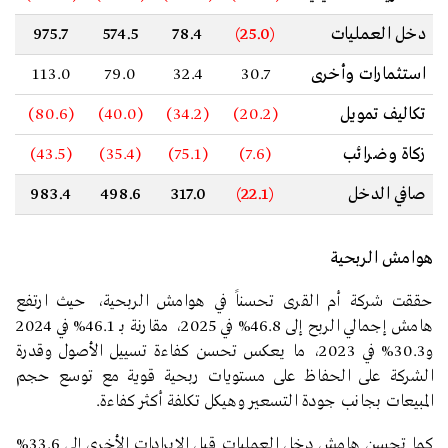
دخل العمليات
(25.0)
78.4
574.5
975.7
استثمارات وأخرى
30.7
32.4
79.0
113.0
تكاليف تمويل
(20.2)
(34.2)
(40.0)
(80.6)
زكاة وضرائب
(7.6)
(75.1)
(35.4)
(43.5)
صافي الدخل
(22.1)
317.0
498.6
983.4
هوامش الربحية
حققت شركة أم القرى تحسناً في هوامش الربحية، حيث ارتفع
هامش إجمالي الربح إلى 46.8% في 2025، مقارنة بـ 46.1% في 2024
و30.3% في 2023، ما يعكس تحسن كفاءة تسييل الأصول وقدرة
الشركة على الحفاظ على مستويات ربحية قوية مع توسع حجم
المبيعات بجانب جودة التسعير وهيكل تكلفة أكثر كفاءة.
كما تحسن هامش دخل العمليات قبل الإيرادات الأخرى إلى 33.6%