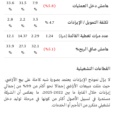
33.6
31.5
7.9
هامش دخل العمليات
(
5.8)
%
%
%
%
2.8
2.2
3.5
تكلفة التمويل / الإيرادات
4.7
%
%
%
%
عدد مرات تغطية الفائدة
(
مرة
)
1.24
2.29
14.37
12.1
33.9
27.3
32.1
هامش صافي الربح%
(
5.1)
%
%
%
%
القطاعات التشغيلية
لا يزال نموذج الإيرادات يعتمد بصورة شبه كاملة على بيع الأراضي،
حيث مثلت مبيعات الأراضي إجمالاً نحو أكثر من 99% من إجمالي
إيرادات خلال الفترة ما بين 2022-2025، ما يعكس أن الشركة
مستمرة في تسييل الأصول أكثر من كونها في مرحلة توليد دخل
تشغيلي متكرر من التأجير أو الخدمات.