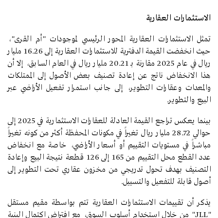
الاستثمارات العقارية
تمثل الاستثمارات العقارية المحور الرئيسي لموجودات "أم القرى"،
حيث انخفضت القيمة الدفترية للاستثمارات العقارية إلى 16.26 مليار
ريال في عام 2025 مقارنة بـ 20.21 مليار ريال في العام السابق، إلا أن
هذا الانخفاض ناتج عن إعادة تصنيف بعض الأصول إلى الممتلكات
والمعدات وعقارات التطوير، إلى جانب استمرار تفعيل الأراضي عبر
البيع والتطوير.
بينما يعكس تراجع القيمة العادلة للعقارات الاستثمارية في 2025 إلى
حوالي 28.72 مليار ريال تغيراً في مكونات المحفظة أكثر من كونه تغيراً
مباشراً في مستويات التقييم أو أسعار الأراضي، خاصة مع انخفاض
عدد القطع محل التقييم من 165 إلى 126 قطعة نتيجة البيع وإعادة
التصنيف بهدف تحول تدريجي من مخزون عقاري تحت التطوير إلى
أصول قابلة للتفعيل والتسييل.
يذكر أن تقييمات الاستثمارات العقارية تتم بواسطة مقيم مستقل
"
JLL
" من خلال استخدام أسلوب السوق، مع افتراض اكتمال البنية