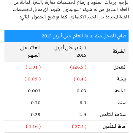
تراجع ايرادات العقود وارتفاع المخصصات مقارنة بالفترة المماثلة من
العام السابق من ثم شركة "سوليدرتي "نتيجة الزيادة في المخصصات
الفنية المحددة من الخبير الاكتواري،
كما يوضح الجدول التالي:
صافي الدخل منذ بداية العام حتى أبريل 2015
1 يناير حتى أبريل
العائد على
الشركة
2015
السهم
المعجل
( 126.5)
( 1.01 )
بيشة
( 0.4 )
( 0.09 )
الباحة
0.03
0.003
سند
6.0
0.30
سلامة للتامين
2.9
0.29
أمانة للتأمين
( 37.2 )
( 1.16 )