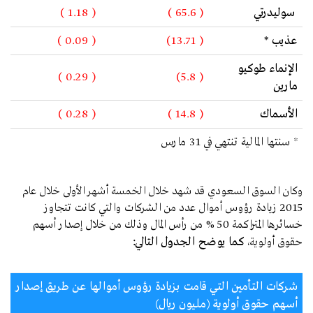
سوليدرتي
( 65.6 )
( 1.18 )
عذيب *
( 13.71)
( 0.09 )
الإنماء طوكيو
( 0.29 )
( 5.8)
مارين
الأسماك
( 14.8 )
( 0.28 )
* سنتها المالية تنتهي في 31 مارس
وكان السوق السعودي قد شهد خلال الخمسة أشهر الأولى خلال عام
2015 زيادة رؤوس أموال عدد من الشركات والتي كانت تتجاوز
خسائرها المتراكمة 50 % من رأس المال وذلك من خلال إصدار أسهم
حقوق أولوية،
كما يوضح الجدول التالي:
شركات التأمين التي قامت بزيادة رؤوس أموالها عن طريق إصدار
أسهم حقوق أولوية (مليون ريال)