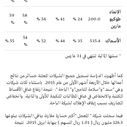
%
%
الانماء
59
58
طوكيو
200.0
24 %
41 %
56 %
%
%
مارين
54
الأسماك
535.4
35 %
44 %
52 %
55 %
%
* سنتها المالية تنتهي في 31 مارس
كما أظهرت الدراسة تسجيل جميع الشركات المعلنة خسائر من نتائج
أعمالها خلال الأربعة أشهر الأولى من عام 2015، باستثناء ثلاث شركات
وهي "سند "و"سلامة للتامين"و" الباحة "، نتيجة ارتفاع صافي الأقساط
المكتتبة والانخفاض في صافي المطالبات المتكبدة للأولى والثانية، وانخفاض
المصاريف بسبب إيقاف الإهلاك لشركة الباحة.
فيما سجلت شركة " المعجل "أكبر خسارة مقارنة بباقي الشركات ببلوغها
126.5 مليون ريال ( 1.01 ريال للسهم ) بنهاية ابريل 2015، نتيجة