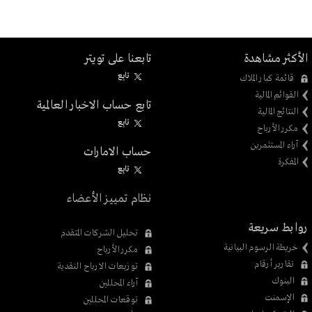
الأكثر مشاهدة
تابعنا على تويتر
تابِع
قائمة كبار الملاك
القوائم المالية
تابع حساب الاخبار العالمية
النتائج المالية
تابِع
مكرر الأرباح
آراء المستثمرين
حساب الامارات
المفكرة
تابِع
نظام تمييز الأعضاء
روابط سريعة
تحليل الشركات المتقدم
خريطة الرسوم البيانية
مكرر الأرباح
تقارير أرقام
توزيعات الارباح النقدية
البنوك
آراء المحللين
الإسمنت
توقعات المحللين