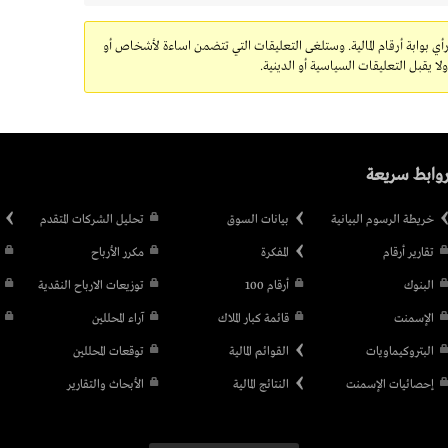
رأي بوابة أرقام المالية. وستلغى التعليقات التي تتضمن اساءة لأشخاص أو
 يقبل التعليقات السياسية أو الدينية.
وابط سريعة
خريطة الرسوم البيانية
بيانات السوق
تحليل الشركات المتقدم
تقارير أرقام
المفكرة
مكرر الأرباح
البنوك
أرقام 100
توزيعات الارباح النقدية
الإسمنت
قائمة كبار الملاك
آراء المحللين
البتروكيماويات
القوائم المالية
توقعات المحللين
إحصائيات الإسمنت
النتائج المالية
الأبحاث والتقارير