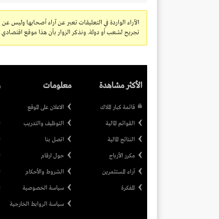
الآراء الواردة في التعليقات تعبر عن آراء أصحابها وليس عن 
تجريح لشعب أو دولة. ونذكر الزوار بأن هذا موقع اقتصادي ولا
الأكثر مشاهدة
معلومات
ر
قائمة كبار الملاك
الاعلان على الموقع
القوائم المالية
التوظيف والتدريب
النتائج المالية
اتصل بنا
مكرر الأرباح
حول ارقام
آراء المستثمرين
الشروط والأحكام
المفكرة
سياسة الخصوصية
سياسة الروابط الخارجية