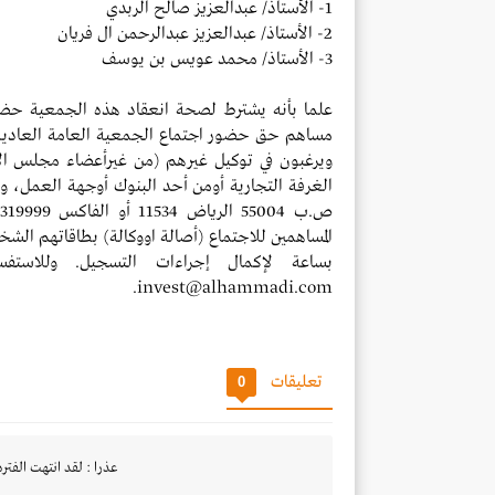
1- الأستاذ/ عبدالعزيز صالح الربدي
2- الأستاذ/ عبدالعزيز عبدالرحمن ال فريان
3- الأستاذ/ محمد عويس بن يوسف
علما بأنه يشترط لصحة انعقاد هذه الجمعية حضو
مساهم حق حضور اجتماع الجمعية العامة العادية، 
ويرغبون في توكيل غيرهم (من غيرأعضاء مجلس الإ
الغرفة التجارية أومن أحد البنوك أوجهة العمل، وإر
المساهمين للاجتماع (أصالة اووكالة) بطاقاتهم الش
invest@alhammadi.com.
تعليقات
0
عذرا : لقد انتهت الفتره