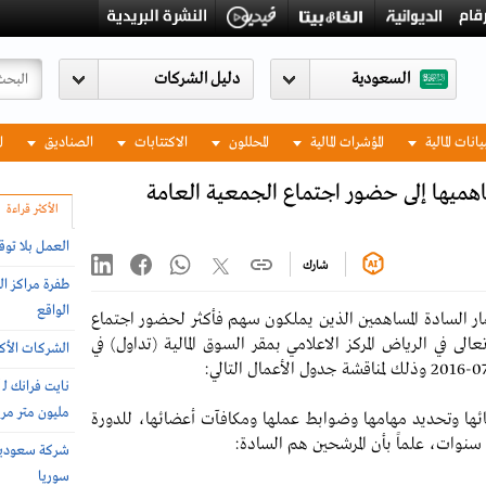
السعودية
يانات المالية
المؤشرات المالية
المحللون
الاكتتابات
الصناديق
ا
اهميها إلى حضور اجتماع الجمعية العامة
الأكثر قراءة
العمل بلا توق
شارك
طفرة مراكز ال
الواقع
ر السادة المساهمين الذين يملكون سهم فأكثر لحضور اجتماع
الى في الرياض المركز الاعلامي بمقر السوق المالية (تداول) في
الشركات الأكثر
مليون متر مربع 
ائها وتحديد مهامها وضوابط عملها ومكافآت أعضائها، للدورة
سوريا