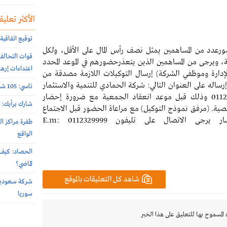
الأكثر تعليقا
توقيع اتفاقية 
رعدد من المساهمين يمثل نصف رأس المال على الأقل، ولكل
ويرجى من المساهمين الذين يتعذرحضورهم في الموعد المحدد
اعتداءات إرها
دارة وموظفي الشركة) إرسال التوكيلات اللازمة مصدقة من
ساله على العنوان التالي: شركة الحمادي للتنمية والاستثمار
تاسي: 105 شركات أعلنت نتائج النصف الأول 2026 الأسبوع الماضي
ص.ب 55004 الرياض 11534 أو الفاكس 0112319999 وذلك قبل موعد انعقاد الجمعية مع ضرورة إحضار
شارك برأيك: م
خصية. (مرفق نموذج التوكيل) مع مراعاة الحضور قبل الاجتماع
بساعة لإكمال إجراءات التسجيل. وللاستفسار يرجى الاتصال على تليفون 0112329999 E.m:
طفرة مراكز ال
الواقع
الحصاد: كيف 
الماضي؟
شاهد كل التعليقات بالموقع
سوريا
 المسموح بها للتعليق على هذا الخبر