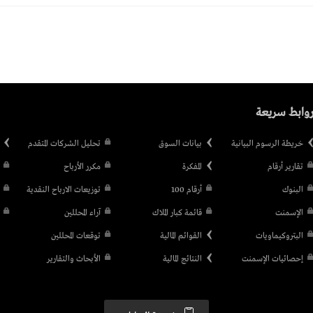
وابط سريعة
خريطة الرسوم البيانية
بيانات السوق
تحليل الشركات المتقدم
تقارير أرقام
المفكرة
مكرر الأرباح
البنوك
أرقام 100
توزيعات الارباح النقدية
الإسمنت
قائمة كبار الملاك
آراء المحللين
البتروكيماويات
القوائم المالية
توقعات المحللين
إحصائيات الإسمنت
النتائج المالية
الأبحاث والتقارير