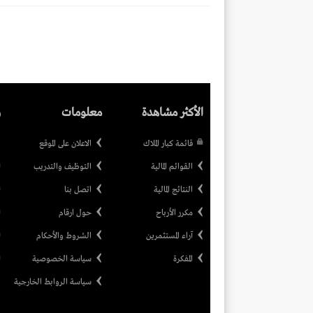
الأكثر مشاهدة
معلومات
ر
قائمة كبار الملاك
الاعلان على الموقع
القوائم المالية
التوظيف والتدريب
النتائج المالية
اتصل بنا
مكرر الأرباح
حول ارقام
آراء المستثمرين
الشروط والأحكام
المفكرة
سياسة الخصوصية
سياسة الروابط الخارجية