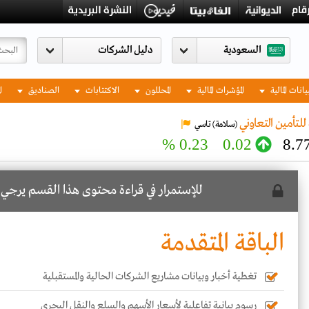
السعودية
يانات المالية
المؤشرات المالية
المحللون
الاكتتابات
الصناديق
ا
لتأمين التعاوني
(سلامة)
تاسي
0.23 %
0.02
8.7
للإستمرار في قراءة محتوى هذا القسم يرجي
ا
الباقة المتقدمة
تغطية أخبار وبيانات مشاريع الشركات الحالية والمستقبلية
رسوم بيانية تفاعلية لأسعار الأسهم والسلع والنقل البحري