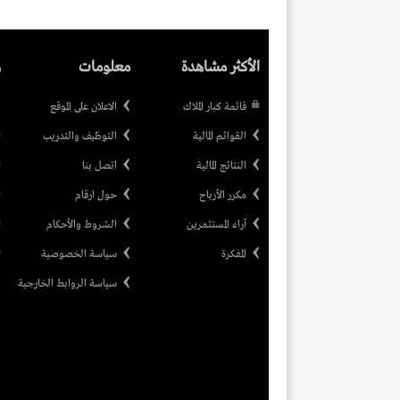
الأكثر مشاهدة
معلومات
ر
قائمة كبار الملاك
الاعلان على الموقع
القوائم المالية
التوظيف والتدريب
النتائج المالية
اتصل بنا
مكرر الأرباح
حول ارقام
آراء المستثمرين
الشروط والأحكام
المفكرة
سياسة الخصوصية
سياسة الروابط الخارجية