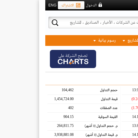
الدخول
الاشتراك
ENG
لمشاريع
رسوم بيانية
تصفح الشركة على
104,462
13.
حجم التداول
1,454,724.00
قيمة التداول
402
عدد الصفقات
904.15
14.
القيمة السوقية
264,811.75
13.
م. حجم التداول
(3 أشهر)
3,938,881.08
14.
م. قيمة التداول
(3 أشهر)