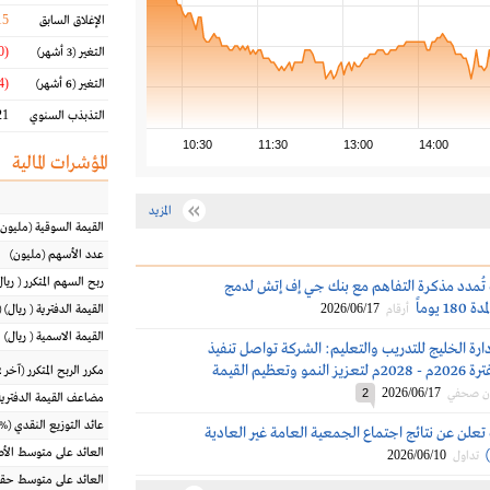
15
الإغلاق السابق
(13.50 %)
التغير
(3 أشهر)
(29.64 %)
التغير
(6 أشهر)
1 %
التذبذب السنوي
10:30
11:30
13:00
14:00
المؤشرات المالية
المزيد
القيمة السوقية
(مليون
عدد الأسهم
(مليون)
ربح السهم المتكرر
(
ريال
 تُمدد مذكرة التفاهم مع بنك جي إف إتش لدمج
يوماً
2026/06/17
أرقام
القيمة الدفترية
(
ريال
) 
القيمة الاسمية
(
ريال
)
ة الخليج للتدريب والتعليم: الشركة تواصل تنفيذ
استراتيجيتها للفترة 2026م - 2028م لتعزيز النمو وتعظيم القيمة
مكرر الربح المتكرر (آخر 12 شهراً)
2026/06/17
ان صحفي
2
مضاعف القيمة الدفترية
عائد التوزيع النقدي
(%)
 تعلن عن نتائج اجتماع الجمعية العامة غير العادية
العائد على متوسط ال
2026/06/10
تداول
العائد على متوسط حقو