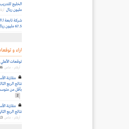
مليون ريال
أرقا
شركة تابعة لـ ا
67.5 مليون ريال
اراء و توقعات
توقعات الأهلي الم
06
أرقام - خاص
مقارنة الأ
بأقل من متوسط
2
مقارنة الأ
نتائج الربع الثاني 2021 مع أسعار التداول ال
13
أرقام - خاص