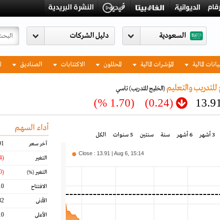
السعودية
يانات المالية
المؤشرات المالية
المحللون
الاكتتابات
الصناديق
ا
للتدريب والتعليم
(الخليج للتدريب)
تاسي
(1.70 %)
(0.24)
13.9
أداء السهم
3 أشهر
6 أشهر
سنة
سنتين
5 سنوات
الكل
91
آخر سعر
Close : 13.91 | Aug 6, 15:14
(0.24)
التغير
(1.70)
التغير
(%)
10
الافتتاح
82
الأدنى
10
الأعلى