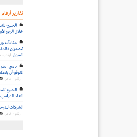
تقارير أرقام
الخليج للتد
خلال الربع الأول 26
تتصدران قائمة ا
السوق
أرقام - 
تاسي: نظرة
المتوقع أن ينعكس 
20
أرقام - خاص
العام الدراسي 2026-2027
الشركات المدرجة 
06
أرقام - خاص