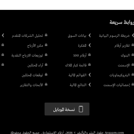
وابط سريعة
خريطة الرسوم البيانية
بيانات السوق
تحليل الشركات المتقدم
تقارير أرقام
المفكرة
مكرر الأرباح
البنوك
أرقام 100
توزيعات الارباح النقدية
الإسمنت
قائمة كبار الملاك
آراء المحللين
البتروكيماويات
القوائم المالية
توقعات المحللين
إحصائيات الإسمنت
النتائج المالية
الأبحاث والتقارير
نسخة الموبايل
Argaam.com حقوق النشر والتأليف © 2026، أرقام الاستثمارية , جميع الحقوق محفوظة