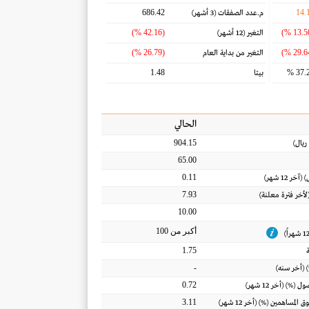
686.42
14.
م.عدد الصفقات
(3 أشهر)
(42.16 %)
التغير
(12 أشهر)
(26.79 %)
التغير من بداية العام
1.48
37.2
بيتا
الحالي
904.15
ريال
)
65.00
0.11
) (آخر 12 شهر)
7.93
(لأخر فترة معلنة)
10.00
أكبر من 100
1.75
-
 (أخر سنه)
0.72
أصول
(%) (أخر 12 شهر)
3.11
ق المساهمين
(%) (أخر 12 شهر)