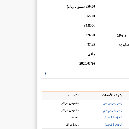
650.00 (مليون ريال)
65.00
34.85%
876.50
يون ريال)
87.65
(مليون)
ملغى
2025/03/26
شركة الأبحاث
التوصية
إتش إس بي سي
تخفيض مراكز
إتش إس بي سي
تخفيض مراكز
الجزيرة كابيتال
محايد
الجزيرة كابيتال
زيادة مراكز