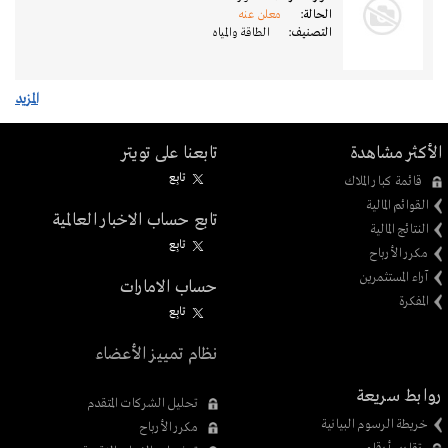
الحالة:
معلن عنه
التصنيف:
الطاقة والمياه
المزيد
الأكثر مشاهدة
تابعنا على تويتر
تابِع
قائمة كبار الملاك
القوائم المالية
تابع حساب الاخبار العالمية
النتائج المالية
تابِع
مكرر الأرباح
آراء المستثمرين
حساب الامارات
المفكرة
تابِع
نظام تمييز الأعضاء
روابط سريعة
تحليل الشركات المتقدم
خريطة الرسوم البيانية
مكرر الأرباح