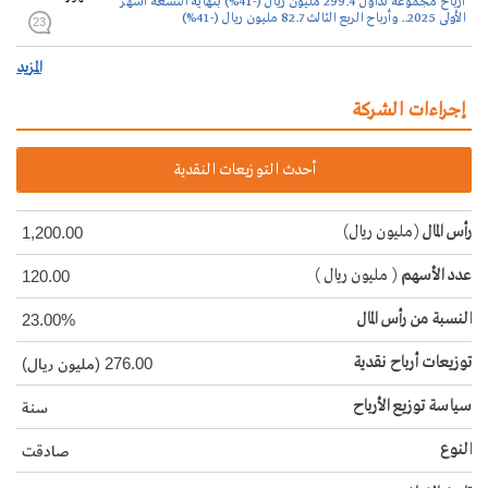
أرباح مجموعة تداول 299.4 مليون ريال (-41%) بنهاية التسعة أشهر
الأولى 2025.. وأرباح الربع الثالث 82.7 مليون ريال (-41%)
23
المزيد
إجراءات الشركة
أحدث التوزيعات النقدية
رأس المال
(مليون ريال)
1,200.00
عدد الأسهم
( مليون ريال )
120.00
النسبة من رأس المال
23.00%
توزيعات أرباح نقدية
276.00 (مليون ريال)
سياسة توزيع الأرباح
سنة
النوع
صادقت