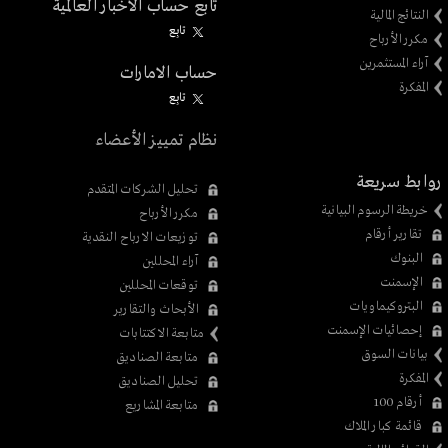
تابع حساب الاخبار العالمية
النتائج المالية
تابِع
مكرر الأرباح
آراء المستثمرين
حساب الامارات
المفكرة
تابِع
نظام تمييز الأعضاء
روابط سريعة
تحليل الشركات المتقدم
خريطة الرسوم البيانية
مكرر الأرباح
تقارير أرقام
توزيعات الارباح النقدية
البنوك
آراء المحللين
الإسمنت
توقعات المحللين
البتروكيماويات
الأبحاث والتقارير
إحصائيات الإسمنت
متابعة الاكتتابات
بيانات السوق
متابعة الصناديق
المفكرة
تحليل الصناديق
أرقام 100
متابعة المشاريع
قائمة كبار الملاك